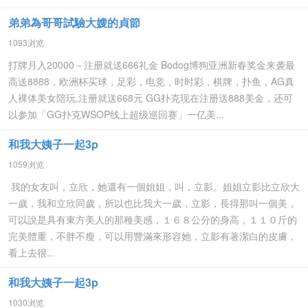
弟弟為哥哥試驗大嫂的貞節
1093浏览
打牌月入20000－注册就送666礼金 Bodog博狗亚洲新春奖金来袭最
高送8888，欧洲杯买球，足彩，电竞，时时彩，棋牌，扑鱼，AG真
人裸体美女陪玩,注册就送668元 GG扑克现在注册送888美金，还可
以参加「GG扑克WSOP线上超级巡回赛」一亿美...
和我大姨子一起3p
1059浏览
我的女友叫，立欣，她還有一個姐姐，叫，立影。姐姐立影比立欣大
一歲，我和立欣同歲，所以也比我大一歲，立影，長得那叫一個美，
可以說是具有東方美人的那種美感，１６８公分的身高，１１０斤的
完美體重，不胖不瘦，可以用豐滿來形容她，立影有著潔白的皮膚，
看上去很...
和我大姨子一起3p
1030浏览