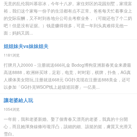
无意的乱伦我叫慕容冰，今年十八岁。家住郊区的花园别墅，家境富
裕，我们这个家每一份子的生活都有点不正常。爸爸每天忙着事业上
的交际应酬，又不时到各地分公司去考察业务，（可能还包了个二奶
吧！但是没有证据。）钱是赚得很多，可是一年到头真难得见他一
面；妈妈又因...
姐姐妹夫vs妹妹姐夫
1181浏览
打牌月入20000－注册就送666礼金 Bodog博狗亚洲新春奖金来袭最
高送8888，欧洲杯买球，足彩，电竞，时时彩，棋牌，扑鱼，AG真
人裸体美女陪玩,注册就送668元 GG扑克现在注册送888美金，还可
以参加「GG扑克WSOP线上超级巡回赛」一亿美...
讓老婆給人玩
1054浏览
一年前，我和老婆新婚。娶了個青春又漂亮的老婆，我真的十分開
心，而且她渾身線條玲瓏浮凸，該細的細、該挺的挺，膚質又光滑又
雪白。