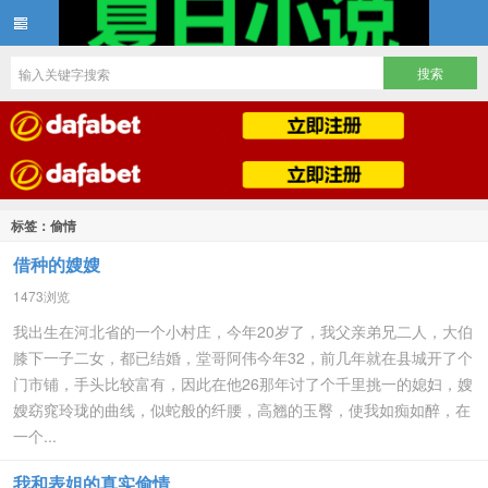
夏日小说
标签：偷情
借种的嫂嫂
1473浏览
我出生在河北省的一个小村庄，今年20岁了，我父亲弟兄二人，大伯
膝下一子二女，都已结婚，堂哥阿伟今年32，前几年就在县城开了个
门市铺，手头比较富有，因此在他26那年讨了个千里挑一的媳妇，嫂
嫂窈窕玲珑的曲线，似蛇般的纤腰，高翘的玉臀，使我如痴如醉，在
一个...
我和表姐的真实偷情