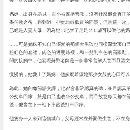
媽媽，出身在縣城，自小被嚴格管教，沒有什麼機會真正
學任教之後，遇到過一些她比較欣賞的同事，但是這一次
已經是人妻人母，因為她比他大了足足２５歲可以做他的媽
……可是她殊不知自己深愛的那個大男孩也同樣深愛著自
粉紅色的套裙，肉色的透明絲襪，和一雙乳白色的高跟鞋
間的接觸中，他發現蘇艷老師是一個非常善解人意而且溫
慢慢的，她愛上了媽媽，他多麼希望她那少女般的心田可以
為此，她的每節語文課，他都會非常認真的聽，並且認真
公交車回家，於是自己也改坐公交車，而且故意每天都在
後，他會在下一站下車然後打車回家。
他隻身一人來到這個城市，父母經常在外面做生意，不在身