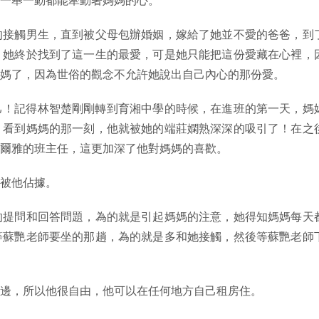
的接觸男生，直到被父母包辦婚姻，嫁給了她並不愛的爸爸，到
，她終於找到了這一生的最愛，可是她只能把這份愛藏在心裡，
媽了，因為世俗的觀念不允許她說出自己內心的那份愛。
己！記得林智楚剛剛轉到育湘中學的時候，在進班的第一天，媽
，看到媽媽的那一刻，他就被她的端莊嫻熟深深的吸引了！在之
文爾雅的班主任，這更加深了他對媽媽的喜歡。
被他佔據。
的提問和回答問題，為的就是引起媽媽的注意，她得知媽媽每天
等蘇艷老師要坐的那趟，為的就是多和她接觸，然後等蘇艷老師
邊，所以他很自由，他可以在任何地方自己租房住。