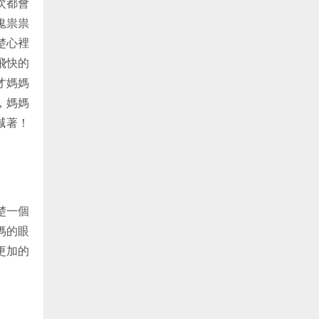
次都會
鬼祟祟
楚心裡
飛快的
才媽媽
，媽媽
喊著！
楚一個
媽的眼
更加的