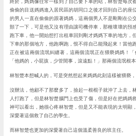
終於，媽媽像往常一樣到了自己要下車的站，林智楚每次
偷偷的目送媽媽進入居民區的胡同口之後才回到自己的座
的男人一直在偷偷的跟著媽媽，這兩個男人不是剛剛在公
顫了一下，可是他又沒有理由讓司機停車，那種壞壞的預
跑下車，他一開始想打出租車回到剛才媽媽下車的地方，
下車的那個地方，他跑啊跑，恨不得自己能飛起來！當他
正在被這兩個流氓糾纏著，這兩個流氓正在猥褻媽媽！「
「他媽的，小屁孩，少管閒事，滾遠點！」那兩個流氓根本
林智楚本想喊人的，可是突然想起來媽媽此刻這樣被猥褻，
沒辦法，他顧不了那麼多了，撿起一根棍子就沖了上去，
人打跑了，但是林智楚腦門上也受了傷，但是好在把媽媽
神可以看出，她很心疼林智楚，但是又不能表現的太明顯
深愛著這個救了自己的學生。
而林智楚也更加的深愛著自己這個溫柔善良的班主任。