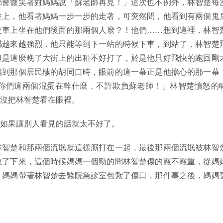
都會微笑著對媽媽說「蘇老師再見！」這次也不例外，林智楚每
位上，他看著媽媽一步一步的走著，可突然間，他看到有兩個鬼
交車上坐在他們後面的那兩個人麼？！他們……想到這裡，林智
感越來越強烈，他只能等到下一站的時候下車，到站了，林智楚
但是這麼晚了大街上的出租不好打了，於是他只好飛快的跑回剛
跑到那個居民樓的胡同口時，眼前的這一幕正是他擔心的那一幕
你們這兩個混蛋在幹什麼，不許欺負蘇老師！」林智楚憤怒的
沒把林智楚看在眼裡。
如果讓別人看見的話就太不好了。
林智楚和那兩個流氓就這樣廝打在一起，最後那兩個流氓被林智
救了下來，這個時候媽媽一個勁的問林智楚傷的嚴不嚴重，從媽
，媽媽帶著林智楚去醫院急診室包紮了傷口，那件事之後，媽媽