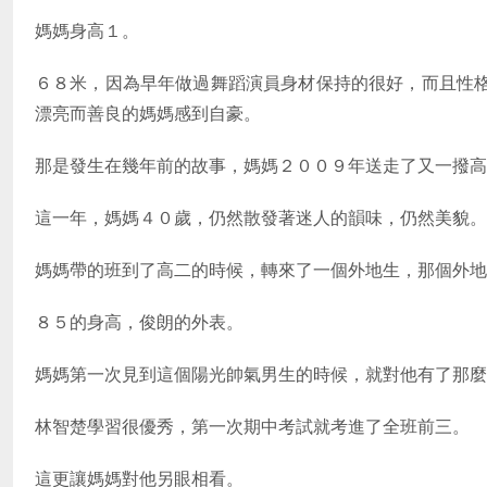
媽媽身高１。
６８米，因為早年做過舞蹈演員身材保持的很好，而且性
漂亮而善良的媽媽感到自豪。
那是發生在幾年前的故事，媽媽２００９年送走了又一撥
這一年，媽媽４０歲，仍然散發著迷人的韻味，仍然美貌。
媽媽帶的班到了高二的時候，轉來了一個外地生，那個外地
８５的身高，俊朗的外表。
媽媽第一次見到這個陽光帥氣男生的時候，就對他有了那麼
林智楚學習很優秀，第一次期中考試就考進了全班前三。
這更讓媽媽對他另眼相看。