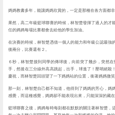
媽媽教書多年，能讓媽媽欣賞的，一定是那種在各方面都非
果然，高二年級籃球聯賽的時候，林智楚發揮了過人的才
任的媽媽每場比賽都會去給他的學生加油。
在決賽的時候，林智楚憑借一個人的能力和年級公認最強
後兩分，比賽還有２。
６秒，林智楚接到同學的傳球後，向前突了幾步，突然在
手，然後在三分線外高高跳起，出手，球進了！壓哨絕殺
慶祝，而林智楚回頭望了一下媽媽站的位置，衝著媽媽微笑
那一刻，林智楚自己都不知道，他得到了媽媽的芳心，媽
感覺，而這種感覺，媽媽卻不能表現出來，只能深深的藏在
籃球聯賽之後，媽媽每時每刻都在默默的關注著林智楚，
每一次去辦公室問問題，甚至他每一次和媽媽的交流，他的