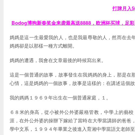
打牌月入5
Bodog博狗新春奖金来袭最高送8888，欧洲杯买球，足
媽媽是這一生最愛我的人，也是我最尊敬的人，然而在去
媽媽卻是以那樣一種方式離開。
媽媽的遭遇，我會在文章最後的時候寫出來。
這是一個普通的故事，故事發生在我媽媽的身上，那是在
心情，這是媽媽的一個故事，故事是這樣的：在講述這個故
我的媽媽１９６９年出生在一個普通家庭，１。
６８米的身高，從小被外公外婆嚴格管教，中學上的藝校
涯，在外公外婆的操辦下嫁給了當時在大學當講師的爸爸
學中文系，１９９４年畢業之後進入育湘中學當語文老師至