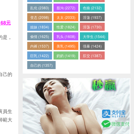
乱伦 (2383)
股沟 (2272)
色狼 (2132)
变态 (2098)
太太 (2033)
淫蕩 (1937)
68元
姐妹 (1834)
性爱 (1824)
淫荡 (1730)
的是，
偷情 (1625)
乳头 (1608)
大学生 (1544)
内裤 (1537)
美乳 (1495)
强暴 (1424)
巨乳 (1422)
奶奶 (1419)
肛交 (1387)
自己的 (1357)
自己的
演員生
師範大