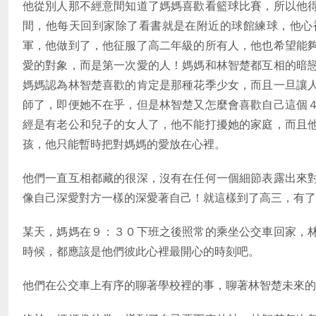
他從別人那不經意間知道了媽媽喜歡看籃球比賽，所以他
間，他每天回到家除了看書就是在附近的球館練球，他心
軍，他做到了，他征服了高二年級的所有人，他也希望能
愛的對象，而是第一次愛的人！媽媽和林智楚都互相的暗
媽媽認為林智楚喜歡的肯定是那種花季少女，而且一旦讓
師了，即便她不在乎，但是林智楚又怎麼會喜歡自己這個
經是有老公和兒子的女人了，他不能打擾她的家庭，而且
孩，他只能暫時把對媽媽的愛放在心裡。
他們一直互相都藏的很深，沒有在任何一個細節表露出來
像自己深愛對方一樣的深愛著自己！就這樣到了高三，有了
某天，媽媽在９：３０下班之後照常的乘坐公交車回家，
時候，都應該是他們彼此心裡最開心的時刻吧。
他們在公交車上有序的聊著學校裡的事，聊著林智楚未來的