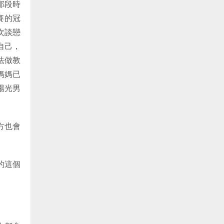
那段時
賽的冠
次談戀
自己，
法做教
媽媽已
陽光男
方也會
的這個