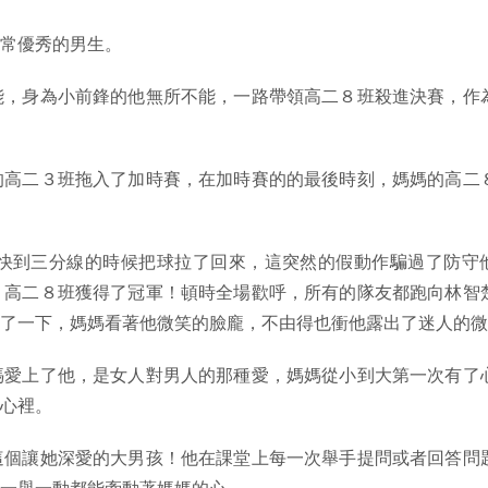
常優秀的男生。
能，身為小前鋒的他無所不能，一路帶領高二８班殺進決賽，作
的高二３班拖入了加時賽，在加時賽的的最後時刻，媽媽的高二
快到三分線的時候把球拉了回來，這突然的假動作騙過了防守
！高二８班獲得了冠軍！頓時全場歡呼，所有的隊友都跑向林智
了一下，媽媽看著他微笑的臉龐，不由得也衝他露出了迷人的微
媽愛上了他，是女人對男人的那種愛，媽媽從小到大第一次有了
心裡。
這個讓她深愛的大男孩！他在課堂上每一次舉手提問或者回答問
一舉一動都能牽動著媽媽的心。