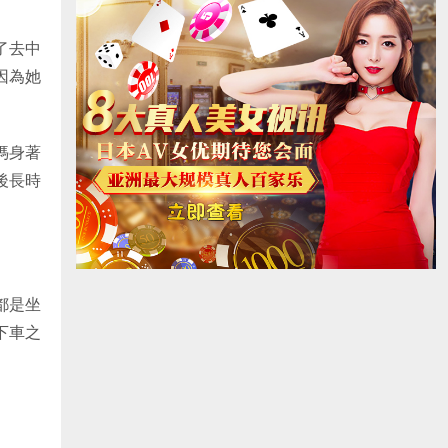
了去中
因為她
媽身著
後長時
都是坐
下車之