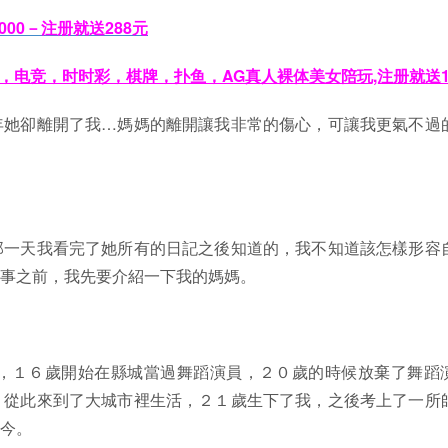
000－注册就送288元
彩，电竞，时时彩，棋牌，扑鱼，AG真人裸体美女陪玩,注册就送1
年她卻離開了我…媽媽的離開讓我非常的傷心，可讓我更氣不過
那一天我看完了她所有的日記之後知道的，我不知道該怎樣形容
事之前，我先要介紹一下我的媽媽。
，１６歲開始在縣城當過舞蹈演員，２０歲的時候放棄了舞蹈
，從此來到了大城市裡生活，２１歲生下了我，之後考上了一所
今。