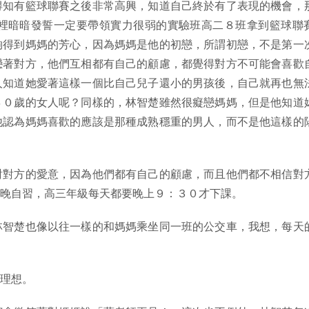
得知有籃球聯賽之後非常高興，知道自己終於有了表現的機會，
裡暗暗發誓一定要帶領實力很弱的實驗班高二８班拿到籃球聯
夠得到媽媽的芳心，因為媽媽是他的初戀，所謂初戀，不是第一
戀著對方，他們互相都有自己的顧慮，都覺得對方不可能會喜歡
人知道她愛著這樣一個比自己兒子還小的男孩後，自己就再也無
４０歲的女人呢？同樣的，林智楚雖然很癡戀媽媽，但是他知道
他認為媽媽喜歡的應該是那種成熟穩重的男人，而不是他這樣的
對對方的愛意，因為他們都有自己的顧慮，而且他們都不相信對
晚自習，高三年級每天都要晚上９：３０才下課。
林智楚也像以往一樣的和媽媽乘坐同一班的公交車，我想，每天
理想。