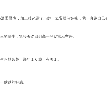
格溫柔賢惠，加上後來當了老師，氣質端莊嫻熟，我一直為自己
高三的學生，緊接著從回到高一開始當班主任。
生叫林智楚，那年１６歲，有著１。
一點點的好感。