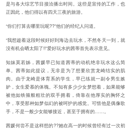
是与各大综艺节目接洽播出时间。这些是宣传的工作，也
正因此，他们得以有四天三夜的旅游。
“你们打算去哪里玩呢??”他们的经纪人问道。
“我想趁着这段时候好好到海边去玩水，不然冬天一到，就
没有机会晒太阳了!!”爱好玩水的茜蒂首先表示意见。
知妹莫若姊，茜媛早已知道茜蒂的动机绝非玩水这么简
单。茜蒂如此提议，无非是为了想要欣赏龙崎结实的肌
肉。由于龙崎是体育系的学生，早已练就一副令男生嫉
妒，女生爱慕的体魄。不知有多少少女梦想着，如果能够
被他如铁箍般粗壮的双手拥着，倚靠在他厚实的胸怀之
中，享受那种如梦似幻的被呵护的感觉。可惜他是偶像歌
手，不是一般少女能够接近，甚至于拥有的……。
茜媛何尝不是这样想的??她在高一的时候曾经有过一次初