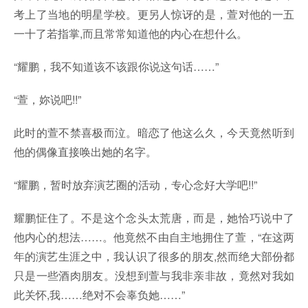
考上了当地的明星学校。更另人惊讶的是，萱对他的一五
一十了若指掌,而且常常知道他的内心在想什么。
“耀鹏，我不知道该不该跟你说这句话……”
“萱，妳说吧!!”
此时的萱不禁喜极而泣。暗恋了他这么久，今天竟然听到
他的偶像直接唤出她的名字。
“耀鹏，暂时放弃演艺圈的活动，专心念好大学吧!!”
耀鹏怔住了。不是这个念头太荒唐，而是，她恰巧说中了
他内心的想法……。他竟然不由自主地拥住了萱，“在这两
年的演艺生涯之中，我认识了很多的朋友,然而绝大部份都
只是一些酒肉朋友。没想到萱与我非亲非故，竟然对我如
此关怀,我……绝对不会辜负她……”