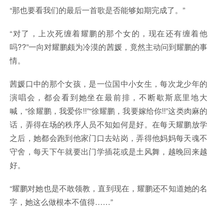
“那也要看我们的最后一首歌是否能够如期完成了。”
“对了，上次死缠着耀鹏的那个女的，现在还有缠着他
吗??”一向对耀鹏颇为冷漠的茜媛，竟然主动问到耀鹏的事
情。
茜媛口中的那个女孩，是一位国中小女生，每次龙少年的
演唱会，都会看到她坐在最前排，不断歇斯底里地大
喊，“徐耀鹏，我爱你!!”“徐耀鹏，我要嫁给你!!”这类肉麻的
话，弄得在场的秩序人员不知如何是好。在每天耀鹏放学
之后，她都会跑到他家门口去站岗，弄得他妈妈每天魂不
守舍，每天下午就要出门学插花或是土风舞，越晚回来越
好。
“耀鹏对她也是不敢领教，直到现在，耀鹏还不知道她的名
字，她这么做根本不值得……”