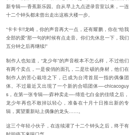
新专辑—-香蕉新乐园。自从早上九点进录音室以来，一连
十二个钟头都未曾出走出这栋大楼一步。
“卡卡卡!!龙崎，你的声音再大一点，还有耀鹏，你在“给我
全部的爱”那一句的时候有点走音。你们先休息一下，我们
五分钟之后再继续!”
制作人也知道，“龙少年”的声音根本不怎么样，不过他们
有两个卖点，一是俊俏的面孔，二是壮硕的身材，他们在
制作人的苦心栽培之下，已成为台湾首屈一指的偶像团
体。不过最近又出现了一个新的合唱团体—-chicacoguy
s，在第一张专辑—-孬种卖走—-缔造七白金的佳绩之后，
龙少年再也不敢掉以轻心，准备在十月十日推出新的专
辑，冀望重新站上偶像的龙头……。
这三个年轻小伙子，在连续灌了十二个钟头之后，终于有
时间停下来喘口气……。