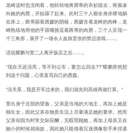
龙崎这时也没闲着，他轻轻地将茜蒂的衣衫脱去，将脸凑
向她的肉唇，开始舔了起来。此时三个人都全身赤裸地躺
在床上，茜蒂舔着茜媛的阴核，茜媛含着龙崎的肉棒，龙
崎熟练地用他的手跟嘴挑逗着茜蒂的肉唇，三个人呈现一
个三角形，展开了一场令人血脉贲张的禁忌游戏……。
话说耀鹏与萱二人离开饭店之后……。
“现在天还没亮，等不到公车，要怎么回去??”耀鹏突然想
到这个问题，心里直骂自己的愚蠢。
“没关系，我是开车过来的，我们就先到高雄再做打算。”
萱出身于北部的望族，父亲是当地的大地主，再加上她是
独生女，因此父亲在物质生活上尽量满足她的要求。然而
父亲却因为时常交际应酬，无暇照顾她，再加上母亲又在
她小的时候就病故，因此她只能借着沉迷偶像歌手来排遣