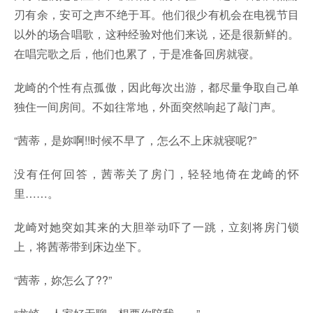
刃有余，安可之声不绝于耳。他们很少有机会在电视节目
以外的场合唱歌，这种经验对他们来说，还是很新鲜的。
在唱完歌之后，他们也累了，于是准备回房就寝。
龙崎的个性有点孤傲，因此每次出游，都尽量争取自己单
独住一间房间。不如往常地，外面突然响起了敲门声。
“茜蒂，是妳啊!!时候不早了，怎么不上床就寝呢?”
没有任何回答，茜蒂关了房门，轻轻地倚在龙崎的怀
里……。
龙崎对她突如其来的大胆举动吓了一跳，立刻将房门锁
上，将茜蒂带到床边坐下。
“茜蒂，妳怎么了??”