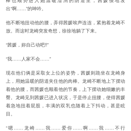
棒也顺势进入她温暖湿润的阴道里，茜媛倏地发
出“啊……”的呻吟。
他不断地扭动他的腰，弄得茜媛唉声连连，紧抱着龙崎不
放。而这时龙崎突发奇想，徐徐地躺了下来。
“茜媛，妳自己动吧!!”
“我……人家不会……”
现在他们俩是采取女上位的姿势，茜媛则跪坐在龙崎身
上，用她温暖的阴道夹住他的肉棒。龙崎不断地上下摆动
着他的腰，而茜媛也顺着他的节奏，上下摆动她细嫩的丰
臀。龙崎见到茜媛已进入状况，于是停止扭腰，使得茜媛
着急地扭着屁股，丰满的双乳也随着上下抖动，甚是眩
目。
“嗯……龙崎……我……爱你……啊……我……不行