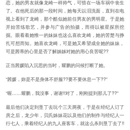
恋，她的男友就像龙崎一样帅气，可惜在一场车祸中丧生
了。在他死后的那一段时间，她每天以泪洗面，直到在电
视上看到了龙崎，那个酷似她前任男友的男明星。于是她
开始苦练歌艺，并参与广告的拍摄，而得以被星探所挖
掘。眼看着她惟一的妹妹也这么喜欢龙崎，她的苦楚与挣
扎可想而知。她喜欢龙崎，可是她又希望成全她的妹妹，
可是茜蒂的心里是否了解姊姊对她的用心良苦呢??
正当茜媛陷入沉思的当时，耀鹏的问候打断了她。
“茜媛，妳是不是身体不舒服??要不要休息一下??”
“喔……耀鹏，我没事，谢谢!!对了，刚刚提到那儿了??”
最后他们决定到垦丁去玩个三天两夜，于是在经纪人订了
房之后，龙少年，贝氏姊妹花以及他们的制作与经纪人一
行七人，乘着经纪人的九人座客车，就这么杀到垦丁去了!!