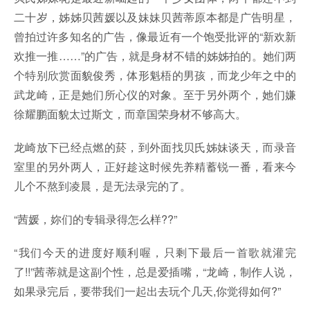
二十岁，姊姊贝茜媛以及妹妹贝茜蒂原本都是广告明星，
曾拍过许多知名的广告，像最近有一个饱受批评的“新欢新
欢推一推……”的广告，就是身材不错的姊姊拍的。她们两
个特别欣赏面貌俊秀，体形魁梧的男孩，而龙少年之中的
武龙崎，正是她们所心仪的对象。至于另外两个，她们嫌
徐耀鹏面貌太过斯文，而章国荣身材不够高大。
龙崎放下已经点燃的菸，到外面找贝氏姊妹谈天，而录音
室里的另外两人，正好趁这时候先养精蓄锐一番，看来今
儿个不熬到凌晨，是无法录完的了。
“茜媛，妳们的专辑录得怎么样??”
“我们今天的进度好顺利喔，只剩下最后一首歌就灌完
了!!”茜蒂就是这副个性，总是爱插嘴，“龙崎，制作人说，
如果录完后，要带我们一起出去玩个几天,你觉得如何?”