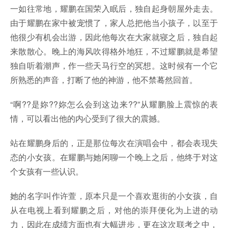
一如往常地，耀鹏在国荣入眠后，独自起身朝屋外走去。
由于耀鹏在家中被宠惯了，家人总把他当小孩子，以至于
他很少有机会出游，因此他每次在大家就寝之后，独自起
来散散心。晚上的海风吹得格外地狂，不过耀鹏就是希望
独自听着潮声，作一些天马行空的冥想。这时候有一个它
所熟悉的声音，打断了他的神游，他不禁蓦然回首。
“啊??是妳??妳怎么会到这边来??”从耀鹏脸上震惊的表
情，可以看出他的内心受到了很大的震撼。
站在耀鹏身后的，正是那位每次在演唱会中，都会表现失
态的小女孩。在耀鹏与她闲聊一个晚上之后，他终于对这
个女孩有一些认识。
她的名字叫作许萱，原本只是一个喜欢逛街的小女孩，自
从在电视上看到耀鹏之后，对他的崇拜便化为上进的动
力，因此在成绩方面也有大幅进步，更在这次联考之中，