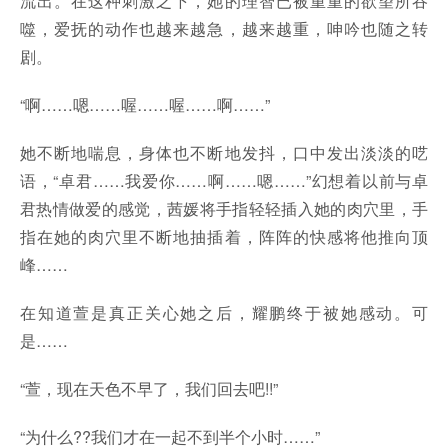
流出。在这种刺激之下，她的理智已被重重的欲望所吞
噬，爱抚的动作也越来越急，越来越重，呻吟也随之转
剧。
“啊……嗯……喔……喔……啊……”
她不断地喘息，身体也不断地发抖，口中发出淡淡的呓
语，“卓君……我爱你……啊……嗯……”幻想着以前与卓
君热情做爱的感觉，茜媛将手指轻轻插入她的肉穴里，手
指在她的肉穴里不断地抽插着，阵阵的快感将他推向顶
峰……
在知道萱是真正关心她之后，耀鹏终于被她感动。可
是……
“萱，现在天色不早了，我们回去吧!!”
“为什么??我们才在一起不到半个小时……”