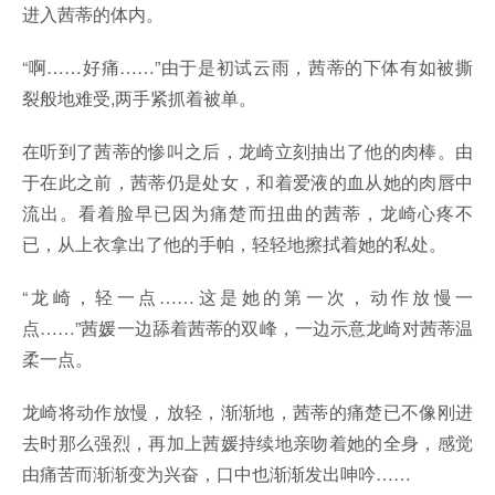
进入茜蒂的体内。
“啊……好痛……”由于是初试云雨，茜蒂的下体有如被撕
裂般地难受,两手紧抓着被单。
在听到了茜蒂的惨叫之后，龙崎立刻抽出了他的肉棒。由
于在此之前，茜蒂仍是处女，和着爱液的血从她的肉唇中
流出。看着脸早已因为痛楚而扭曲的茜蒂，龙崎心疼不
已，从上衣拿出了他的手帕，轻轻地擦拭着她的私处。
“龙崎，轻一点……这是她的第一次，动作放慢一
点……”茜媛一边舔着茜蒂的双峰，一边示意龙崎对茜蒂温
柔一点。
龙崎将动作放慢，放轻，渐渐地，茜蒂的痛楚已不像刚进
去时那么强烈，再加上茜媛持续地亲吻着她的全身，感觉
由痛苦而渐渐变为兴奋，口中也渐渐发出呻吟……