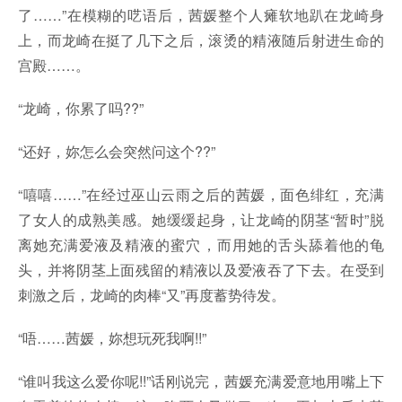
了……”在模糊的呓语后，茜媛整个人瘫软地趴在龙崎身
上，而龙崎在挺了几下之后，滚烫的精液随后射进生命的
宫殿……。
“龙崎，你累了吗??”
“还好，妳怎么会突然问这个??”
“嘻嘻……”在经过巫山云雨之后的茜媛，面色绯红，充满
了女人的成熟美感。她缓缓起身，让龙崎的阴茎“暂时”脱
离她充满爱液及精液的蜜穴，而用她的舌头舔着他的龟
头，并将阴茎上面残留的精液以及爱液吞了下去。在受到
刺激之后，龙崎的肉棒“又”再度蓄势待发。
“唔……茜媛，妳想玩死我啊!!”
“谁叫我这么爱你呢!!”话刚说完，茜媛充满爱意地用嘴上下