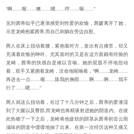
“啊……喔……噢……嗯……哼……喔……”
见到茜蒂似乎已逐渐感受到性爱的欢愉，茜媛离开了她，
示意龙崎抱紧茜蒂,而自己则躺在旁边自慰。
两人在床上扭动着腰，紧抱着对方，发出有点痛苦，却又
充满着欢愉的呻吟。尤其面对的又是在这方面颇有经验的
龙崎，茜蒂的快感自是难以言喻。她的屁股不停地扭动
着，双手又紧拥着龙崎，没命地呢喃着，“啊……龙崎……
再进去一点……喔……舔我的胸部……啊……啊……我不
行了……嗯……”
两人就这么扭动着，在过了十几分钟之后，茜蒂的爱液湿
到了大腿以及臀部,而龙崎也将精液射进她的阴道内。在彼
此热吻了一下之后，龙崎将他疲软的阴茎从茜蒂初尝云雨
滋味的阴道中缓缓地抽了出来。在第一次经历这种又痛又