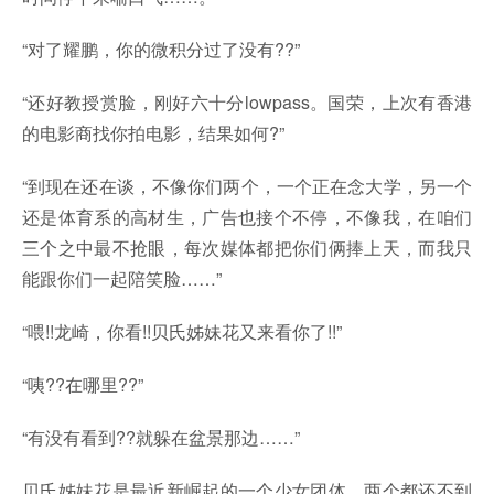
“对了耀鹏，你的微积分过了没有??”
“还好教授赏脸，刚好六十分lowpass。国荣，上次有香港
的电影商找你拍电影，结果如何?”
“到现在还在谈，不像你们两个，一个正在念大学，另一个
还是体育系的高材生，广告也接个不停，不像我，在咱们
三个之中最不抢眼，每次媒体都把你们俩捧上天，而我只
能跟你们一起陪笑脸……”
“喂!!龙崎，你看!!贝氏姊妹花又来看你了!!”
“咦??在哪里??”
“有没有看到??就躲在盆景那边……”
贝氏姊妹花是最近新崛起的一个少女团体，两个都还不到