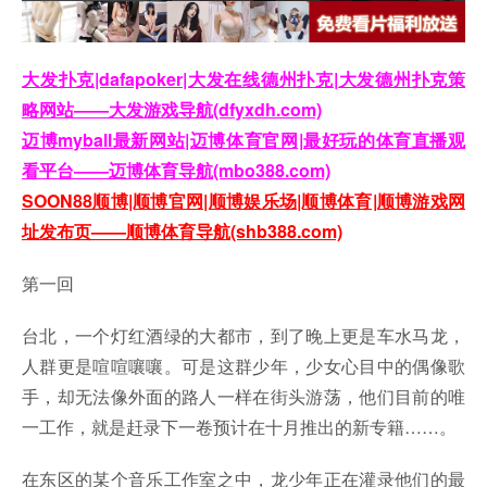
大发扑克|dafapoker|大发在线德州扑克|大发德州扑克策
略网站——大发游戏导航(dfyxdh.com)
迈博myball最新网站|迈博体育官网|最好玩的体育直播观
看平台——迈博体育导航(mbo388.com)
SOON88顺博|顺博官网|顺博娱乐场|顺博体育|顺博游戏网
址发布页——顺博体育导航(shb388.com)
第一回
台北，一个灯红酒绿的大都市，到了晚上更是车水马龙，
人群更是喧喧嚷嚷。可是这群少年，少女心目中的偶像歌
手，却无法像外面的路人一样在街头游荡，他们目前的唯
一工作，就是赶录下一卷预计在十月推出的新专籍……。
在东区的某个音乐工作室之中，龙少年正在灌录他们的最