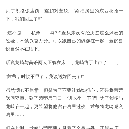
到了凯撒饭店前，耀鹏对萱说，“妳把房里的东西收拾一
下，我们回去了!!”
“这不是……私奔……吗??”萱从来没有经历过这么刺激的
经验，不禁兴奋万分。可以跟自己的偶像在一起，萱的喜
悦自然不在话下。
话说龙崎与茜蒂两人正躺在床上，龙崎终于出声了……。
“茜蒂，时候不早了，我该送妳回去了!”
虽然满心不愿意，但是为了不要让姊姊担心，还是将茜蒂
送回寝室。到了茜蒂房门口，“进来坐一下吧!!”为了能多与
龙崎在一起，更希望将他留在房里过夜，茜蒂将龙崎邀入
房里……
但在此时，龙崎与茜蒂两人见着了全身赤裸，正躺在床上