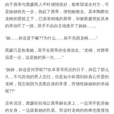
由于茜蒂与茜媛两人平时感情很好，都希望成全对方，可
是姊姊抢先一步，抱起了茜蒂，便朝她吻去。原本陶醉在
龙崎的爱抚之下，已渐渐销魂的茜蒂，却被茜媛突如其来
的举动吓了一跳，双手不由自主地推开了姊姊……。
“姊……妳这是干嘛??为什么……妳不先跟龙崎……”
茜媛只是抱着她，双手在茜蒂的全身游走。“龙崎，对茜蒂
温柔一点，这是她的第一次……”
“姊姊，妳这是何苦呢??在卓君哥死后的日子，妳忍了那么
久，不与其他的男人交往，但是如今妳遇到妳真心所爱的
龙崎，我怎能因为贪图自身的享受，而牺牲姊姊妳的幸福
呢??”
没有说话，茜媛轻轻地让茜蒂躺在床上，一边用手抚弄她
的全身，一边舔着她的乳晕。而这时龙崎的肉棒也慢慢地