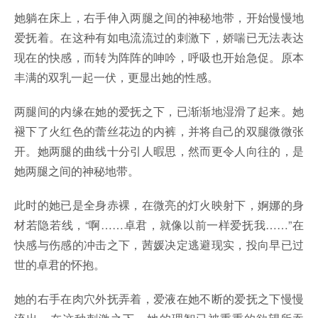
她躺在床上，右手伸入两腿之间的神秘地带，开始慢慢地
爱抚着。在这种有如电流流过的刺激下，娇喘已无法表达
现在的快感，而转为阵阵的呻吟，呼吸也开始急促。原本
丰满的双乳一起一伏，更显出她的性感。
两腿间的内缘在她的爱抚之下，已渐渐地湿滑了起来。她
褪下了火红色的蕾丝花边的内裤，并将自己的双腿微微张
开。她两腿的曲线十分引人暇思，然而更令人向往的，是
她两腿之间的神秘地带。
此时的她已是全身赤裸，在微亮的灯火映射下，婀娜的身
材若隐若线，“啊……卓君，就像以前一样爱抚我……”在
快感与伤感的冲击之下，茜媛决定逃避现实，投向早已过
世的卓君的怀抱。
她的右手在肉穴外抚弄着，爱液在她不断的爱抚之下慢慢