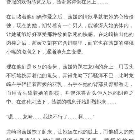
舒服的欢愉感觉之后，茜蒂累得倒在床上……。
在目睹着他们俩作爱之后，茜媛的情欲早就把她的心给侵
蚀，现在的她，期待着有一个男人，能够深入她的体内，
让她能够好好享受那种欲仙欲死的快感。在龙崎抽出他的
肉棒之后，茜媛立刻将它含进嘴里，而它也在茜媛的樱桃
小嘴的滋润之下，逐渐地充血变硬。
现在他们是６９的姿势，茜媛俯趴在龙崎的身上，用舌头
不断地挑弄着他的龟头，弄得龙崎下部骚痒不已，此时龙
崎左手轻捏着茜媛的双乳，右手在她的背部及臀部游走，
而用舌头舔着她的阴核，并偶尔将舌头伸入她的阴道之
中。在这种刺激下，茜媛的喘息开始剧烈起来……
“嗯……龙崎……我快不行了……啊……”
龙崎将茜媛扶了起来，让她坐在他的腿上，而他硕大的肉