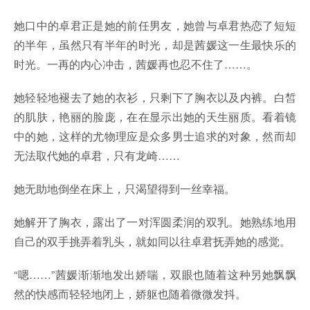
她口中的卓君正是她的前任男友，她曾与卓君热恋了短短
的半年，虽然只有半年的时光，却是茜媛这一生最快乐的
时光。一再的内心冲击，茜媛再也忍不住了……。
她轻轻地褪去了她的衣衫，只剩下了胸衣以及内裤。白皙
的肌肤，艳丽的脸庞，在在显示出她的天生丽质。看着镜
中的她，这样的尤物理应是众多男士追求的对象，然而却
无法取代她的卓君，只有龙崎……
她无助地倒坐在床上，只渴望得到一丝幸福。
她解开了胸衣，露出了一对浑圆柔润的双乳。她熟练地用
自己的双手挑弄着乳头，就如同以往卓君抚弄她的感觉。
“嗯……”茜媛渐渐地发出娇喘，双眼也随着这种另她飘飘
然的快感而轻轻地闭上，娇躯也随着微微发抖。