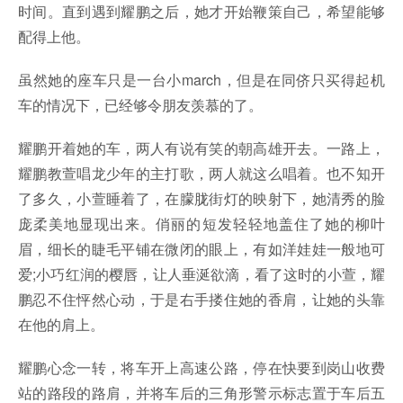
时间。直到遇到耀鹏之后，她才开始鞭策自己，希望能够
配得上他。
虽然她的座车只是一台小march，但是在同侪只买得起机
车的情况下，已经够令朋友羡慕的了。
耀鹏开着她的车，两人有说有笑的朝高雄开去。一路上，
耀鹏教萱唱龙少年的主打歌，两人就这么唱着。也不知开
了多久，小萱睡着了，在朦胧街灯的映射下，她清秀的脸
庞柔美地显现出来。俏丽的短发轻轻地盖住了她的柳叶
眉，细长的睫毛平铺在微闭的眼上，有如洋娃娃一般地可
爱;小巧红润的樱唇，让人垂涎欲滴，看了这时的小萱，耀
鹏忍不住怦然心动，于是右手搂住她的香肩，让她的头靠
在他的肩上。
耀鹏心念一转，将车开上高速公路，停在快要到岗山收费
站的路段的路肩，并将车后的三角形警示标志置于车后五