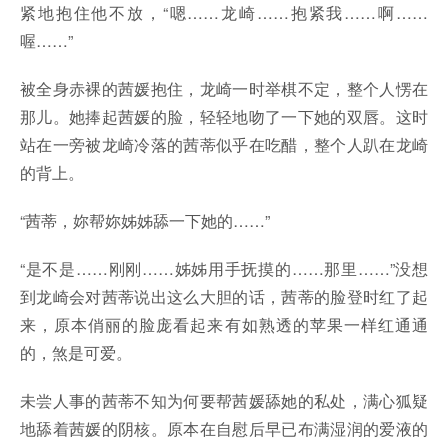
紧地抱住他不放，“嗯……龙崎……抱紧我……啊……
喔……”
被全身赤裸的茜媛抱住，龙崎一时举棋不定，整个人愣在
那儿。她捧起茜媛的脸，轻轻地吻了一下她的双唇。这时
站在一旁被龙崎冷落的茜蒂似乎在吃醋，整个人趴在龙崎
的背上。
“茜蒂，妳帮妳姊姊舔一下她的……”
“是不是……刚刚……姊姊用手抚摸的……那里……”没想
到龙崎会对茜蒂说出这么大胆的话，茜蒂的脸登时红了起
来，原本俏丽的脸庞看起来有如熟透的苹果一样红通通
的，煞是可爱。
未尝人事的茜蒂不知为何要帮茜媛舔她的私处，满心狐疑
地舔着茜媛的阴核。原本在自慰后早已布满湿润的爱液的