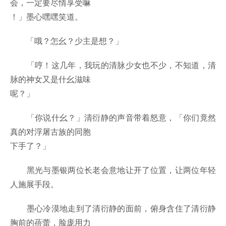
会，一定要尽情享受嘛
！」墨心嘿嘿笑道。
「哦？怎幺？少主是想？」
「哼！这几年，我玩的清脉少女也不少，不知道，清
脉的神女又是什幺滋味
呢？」
「你说什幺？」清衍静的声音带着怒意，「你们竟然
真的对浮屠古族的同胞
下手了？」
黑光与墨银两位长老会意地让开了位置，让两位年轻
人施展手段。
墨心冷漠地走到了清衍静的面前，俯身含住了清衍静
胸前的蓓蕾，脸庞用力