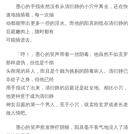
墨心的手指依然没有从清衍静的小穴中离去，还在快
速地抽插着，每一次抽
动都能带出更多一些的淫水。而他的阳具则抵在清衍静的
后庭嫩肉上，随时都有
可能插进去。
「哼！」墨心的笑声带着一丝阴毒。他虽然不似玄罗
那样虚伪，但也是个彻
头彻尾的坏人，而且是个颇为挑剔的阴毒坏人。清衍静已
非处子之身，但他已经
用手指试了出来，清衍静的后庭还是处女地。相比小穴，
他更钟意于成为清衍静
神女后庭的第一个男人，至于小穴，就卖给玄罗或者长老
做人情吧。
墨心的笑声愈发狰狞阴狠，阳具毫不客气地没入了清