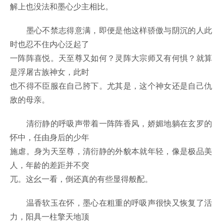
解上也没法和墨心少主相比。
墨心不禁志得意满，即便是他这样骄傲与阴沉的人此
时也忍不住内心泛起了
一阵阵喜悦。天至尊又如何？灵阵大宗师又有何惧？就算
是浮屠古族神女，此时
也不得不臣服在自己胯下。尤其是，这个神女还是自己仇
敌的母亲。
清衍静的呼吸声带着一阵阵香风，娇媚地躺在玄罗的
怀中，任由身后的少年
施虐。身为天至尊，清衍静的外貌本就年轻，像是极品美
人，年龄的差距并不突
兀。这幺一看，倒还真的有些显得般配。
温香软玉在怀，墨心在粗重的呼吸声很快又恢复了活
力，阳具一柱擎天地顶