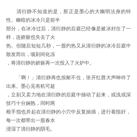
清衍静不知道的是，那正是墨心的大幽明法身的特
性。幽暗的冰冷只是前半
部分，在冰冷过后，清衍静的后庭已经像是被冰封住了一
样，连娇躯也失去了火
热。但随后短短几秒，一股灼热又从清衍静的冰冷后庭中
散发而出，顷刻间化冻
，将清衍静的娇躯再一次投入了火炉中。
「啊！」清衍静再也按耐不住，张开红唇大声呻吟了
出来。墨心见有机可趁
，立刻又卖力地在清衍静的后庭中抽动了起来，或浅或深
技巧十分娴熟，同时两
根手指也并起在清衍静的小穴中反复抽插，进行着指奸，
每一次都带出一股春水
浸湿了清衍静的阴毛。