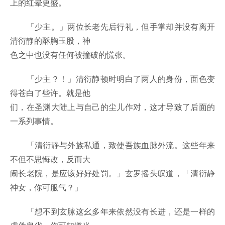
上的红晕更盛。
「少主。」两位长老先后行礼，但手掌却并没有离开
清衍静的酥胸玉股，神
色之中也没有任何被撞破的慌张。
「少主？！」清衍静顿时明白了两人的身份，面色变
得苍白了些许。就是他
们，在圣渊大陆上与自己的尘儿作对，这才导致了后面的
一系列事情。
「清衍静与外族私通，致使吾族血脉外流。这些年来
不但不思悔改，反而大
闹长老院，是应该好好处罚。」玄罗摇头叹道，「清衍静
神女，你可服气？」
「想不到玄脉这幺多年来依然没有长进，还是一样的