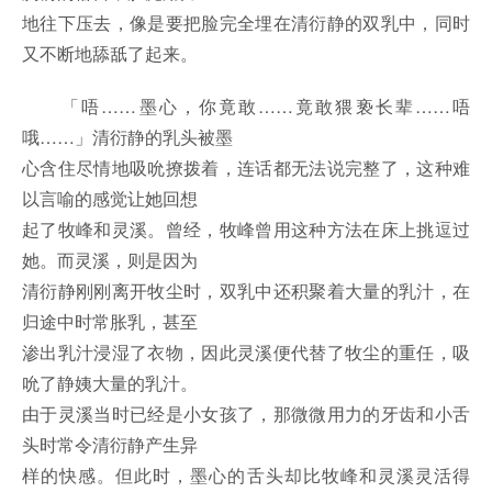
地往下压去，像是要把脸完全埋在清衍静的双乳中，同时
又不断地舔舐了起来。
「唔……墨心，你竟敢……竟敢猥亵长辈……唔
哦……」清衍静的乳头被墨
心含住尽情地吸吮撩拨着，连话都无法说完整了，这种难
以言喻的感觉让她回想
起了牧峰和灵溪。曾经，牧峰曾用这种方法在床上挑逗过
她。而灵溪，则是因为
清衍静刚刚离开牧尘时，双乳中还积聚着大量的乳汁，在
归途中时常胀乳，甚至
渗出乳汁浸湿了衣物，因此灵溪便代替了牧尘的重任，吸
吮了静姨大量的乳汁。
由于灵溪当时已经是小女孩了，那微微用力的牙齿和小舌
头时常令清衍静产生异
样的快感。但此时，墨心的舌头却比牧峰和灵溪灵活得