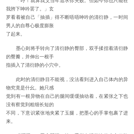
「哼！就算我父当年追求你失败。但如今你也只能在
我胯下呻吟罢了。」玄
罗看着被自己「抽插」得不断唔唔呻吟的清衍静，一时间
男人的自尊心极度膨胀
了起来。
墨心则将手转向了清衍静的臀部，双手揉捏着清衍静
的臀瓣，并伸出一根手
指插入了清衍静的小穴中。
此时的清衍静目不能视，没法看到进入自己体内的异
物究竟是什幺。她只感
觉到有一根异物在自己的腿间缓缓抽动着，在紧张之下也
没有察觉到粗细长短的
不同，下意识紧张地夹紧了玉腿，把墨心的手掌包裹了进
来。