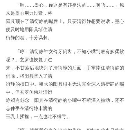
「唔……墨心，你这是有违祖法的……啊唔……」原
来是墨心用力过猛，将
阳具顶在了清衍静的嘴唇上。只要清衍静想要说话，墨心
便及时地用阳具堵住清
衍静的嘴，十分讽刺。
「哼！清衍静神女伶牙俐齿，不知小嘴到底有多柔软
呢？」玄罗也恢复了过
来，不甘落后地绕到了清衍静的后面，手掌捧住清衍静的
俏脸，将阳具塞入了清
衍静的檀口中。粗大的阳具根本无法完全深入清衍静的嘴
中，但玄罗仿佛对清衍
静颇有怨念，阳具在清衍静的小嘴中不断深入抽动，还不
忘伸手在清衍静丰满的
玉乳上揉捏，一点也吃不得亏。