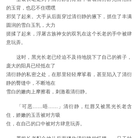
的玉背，也忍不住嘿嘿
邪笑了起来。大手从后面穿过清衍静的腋下，抓住了丰满
圆润的雪白玉乳，大力
搓揉了起来，浮屠古族神女的双乳在这个长老的手中被肆
意玩弄。
这时，黑光长老已经迫不及待地脱下了自己的裤子，
庞大的阳具已经抵在了
清衍静的私密之处，在那里轻轻摩挲着，甚至陷入了清衍
静的臀缝中，不断地在
雪白的嫩肉上摩擦着，刺激着清衍静。
「可恶……唔……」清衍静，红唇又被黑光长老含
住，娇嫩的玉舌被对方吸
住，在自己的口中被对方肆意玩弄。