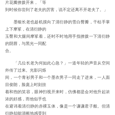
片花瓣撩拨开来，「等
到时候你尝到了老夫的厉害，说不定还离不开老夫了。」
墨银长老也趁机摸向了清衍静的雪白臀瓣，干枯手掌
上下摩挲，在清衍静的
玉臀和大腿间摩挲着，还时不时地用手指撩拨一下清衍静
的阴唇，与黑光一同配
合。
「几位长老为何如此心急？」一道年轻的声音从空间
外传了过来。光影闪烁
间，一个青衫男子和一个墨衣男子一同走了进来，一人面
目俊朗，脸庞上时刻挂
着和煦的笑容，眼神扫视开来时，仿佛都是会对他升起浓
浓的好感，而他似乎也
在避讳着清衍静的赤裸玉体，像是一个谦谦君子般。但清
衍静却能清晰地感受到