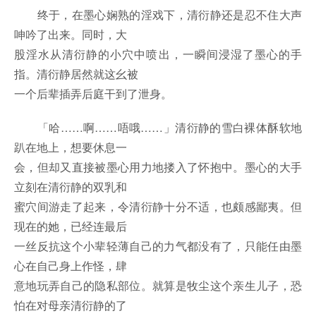
终于，在墨心娴熟的淫戏下，清衍静还是忍不住大声
呻吟了出来。同时，大
股淫水从清衍静的小穴中喷出，一瞬间浸湿了墨心的手
指。清衍静居然就这幺被
一个后辈插弄后庭干到了泄身。
「哈……啊……唔哦……」清衍静的雪白裸体酥软地
趴在地上，想要休息一
会，但却又直接被墨心用力地搂入了怀抱中。墨心的大手
立刻在清衍静的双乳和
蜜穴间游走了起来，令清衍静十分不适，也颇感鄙夷。但
现在的她，已经连最后
一丝反抗这个小辈轻薄自己的力气都没有了，只能任由墨
心在自己身上作怪，肆
意地玩弄自己的隐私部位。就算是牧尘这个亲生儿子，恐
怕在对母亲清衍静的了