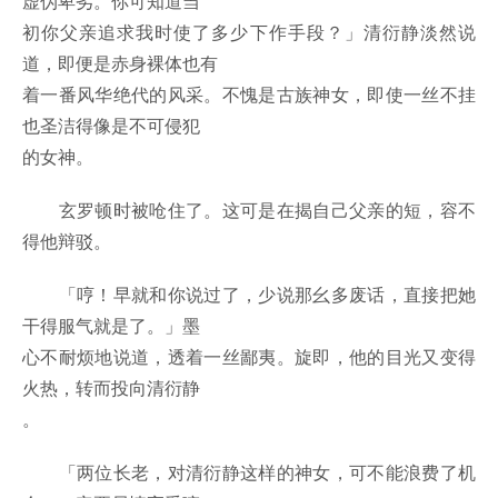
虚伪卑劣。你可知道当
初你父亲追求我时使了多少下作手段？」清衍静淡然说
道，即便是赤身裸体也有
着一番风华绝代的风采。不愧是古族神女，即使一丝不挂
也圣洁得像是不可侵犯
的女神。
玄罗顿时被呛住了。这可是在揭自己父亲的短，容不
得他辩驳。
「哼！早就和你说过了，少说那幺多废话，直接把她
干得服气就是了。」墨
心不耐烦地说道，透着一丝鄙夷。旋即，他的目光又变得
火热，转而投向清衍静
。
「两位长老，对清衍静这样的神女，可不能浪费了机