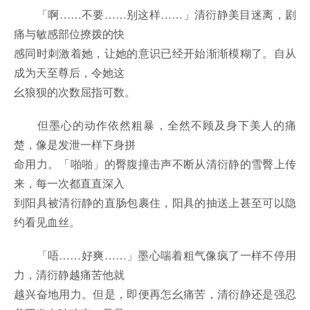
「啊……不要……别这样……」清衍静美目迷离，剧
痛与敏感部位撩拨的快
感同时刺激着她，让她的意识已经开始渐渐模糊了。自从
成为天至尊后，令她这
幺狼狈的次数屈指可数。
但墨心的动作依然粗暴，全然不顾及身下美人的痛
楚，像是发泄一样下身拼
命用力。「啪啪」的臀腹撞击声不断从清衍静的雪臀上传
来，每一次都直直深入
到阳具被清衍静的直肠包裹住，阳具的抽送上甚至可以隐
约看见血丝。
「唔……好爽……」墨心喘着粗气像疯了一样不停用
力，清衍静越痛苦他就
越兴奋地用力。但是，即便再怎幺痛苦，清衍静还是强忍