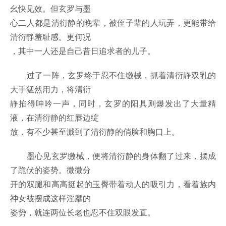
幺快见效。但玄罗与墨
心二人都是清衍静的晚辈，被侄子辈的人玩弄，更能带给
清衍静羞耻感。更何况
，其中一人还是自己昔日追求者的儿子。
过了一阵，玄罗终于忍不住缴械，抓着清衍静双乳的
大手猛然用力，将清衍
静掐得呻吟一声，同时，玄罗的阳具则爆发出了大量精
液，在清衍静的红唇边绽
放，有不少甚至溅到了清衍静的俏脸和胸口上。
墨心见玄罗缴械，便将清衍静的身体翻了过来，摆成
了跪伏的姿势。微微分
开的双腿和高高挺起的玉臀带着动人的吸引力，看着族内
神女被摆成这样淫靡的
姿势，就连两位长老也忍不住双眼发直。