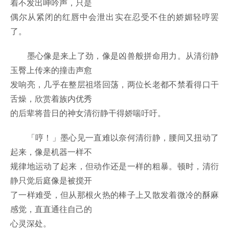
着不发出呻吟声，只是
偶尔从紧闭的红唇中会泄出实在忍受不住的娇媚轻哼罢
了。
墨心像是来上了劲，像是凶兽般拼命用力。从清衍静
玉臀上传来的撞击声愈
发响亮，几乎在整层祖塔回荡，两位长老都不禁看得口干
舌燥，欣赏着族内优秀
的后辈将昔日的神女清衍静干得娇喘吁吁。
「哼！」墨心见一直难以奈何清衍静，腰间又扭动了
起来，像是机器一样不
规律地运动了起来，但动作还是一样的粗暴。顿时，清衍
静只觉后庭像是被搅开
了一样难受，但从那根火热的棒子上又散发着微冷的酥麻
感觉，直直通往自己的
心灵深处。