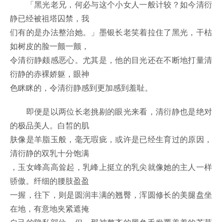
「黑光老兄，何必与这个小女人一般计较？如今清衍
静已经被祖塔囚禁，我
们有的是办法整治她。」墨银长老笑着拉住了黑光，干枯
如树皮的脸一颤一颤，
令清衍静颇感恶心。尤其是，他的目光还在不断地打量清
衍静的赤裸娇躯，眼神
色眯眯的，令清衍静感到更加感到羞耻。
即便是以两位长老挑剔的眼光来看，清衍静也是绝对
的极品美人。白皙的肌
肤像是羊脂玉般，毫无瑕疵，或许是已经生育过的原因，
清衍静的双乳十分饱满
，玉女峰高高耸起，乳峰上挺立的乳尖就像她的主人一样
骄傲。纤细的腰肢盈盈
一握，往下，则是圆润丰满的翘臀，浑圆修长的美腿盘坐
在地，有意地夹紧遮掩