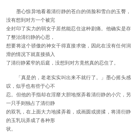
墨心惊异地看着清衍静的苍白的俏脸和雪白的玉臀，
没有想到对方一个被完
全封印了实力的弱女子居然能忍住这种剧痛。他确实是存
了整治清衍静的心思，
想要将这个骄傲的神女干得直接求饶，因此在没有任何润
滑的情况下就直接插入
了清衍静紧窄的后庭，没想到对方竟然真的忍住了。
「真是的，老老实实叫出来不就行了。」墨心摇头感
叹，似乎也有些于心不
忍。但他的手指却在淫靡大胆地抠弄着清衍静的小穴，另
一只手则独占了清衍静
的双乳，在上面大力地揉弄着，或画圆或搓揉，将清衍静
的玉乳玩弄成了各种形
状。