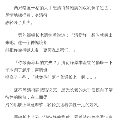
两只略显干枯的大手想清衍静饱满的双乳伸了过去，
尽情地揉捏着，令清衍
静轻哼了几声。
一旁的墨银长老调笑着说道：「清衍静，想叫就叫出
来吧。连一个神魄境都
能把你操得喊夫君，更何况是我们。」
「你敢侮辱我的丈夫？」清衍静原本羞红的俏脸一下
子冷冽了起来，声调也
提高了一些，「就凭你们两个普通长老，啊……」
还不等清衍静把话说完，黑光长老的大手便摸向了清
衍静的胸前，在上面柔
滑的肌肤上肆意摩挲，轻轻挑逗着弹性十足的娇乳。
墨银长老走到了清衍静的背后，看着清衍静光滑洁白