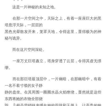
＊＊＊
这是一片神秘的未知之地。
在那一片空间之中，天际之上，有着一座座巨大的黑
塔悬浮天际，一层层的
黑色光晕散发开来，笼罩天地，令得这里，显得极为的神
秘与诡异。
而在这片空间深处。
一座万丈巨塔矗立，塔身穿透了云层，令得其虚无缥
缈。
而在那巨塔最顶层中，一片幽暗，在那幽暗中，有着
一名不着寸缕的女子静
静的盘坐。在其周围一圈圈水晶火焰缭绕，显然就是这些
东西将她的衣物全部烧
毁。几根晶莹锁链束缚在她的四肢和玉颈上，让高贵的她