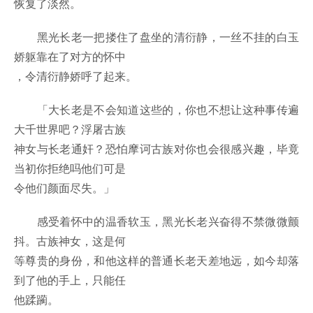
恢复了淡然。
黑光长老一把搂住了盘坐的清衍静，一丝不挂的白玉
娇躯靠在了对方的怀中
，令清衍静娇呼了起来。
「大长老是不会知道这些的，你也不想让这种事传遍
大千世界吧？浮屠古族
神女与长老通奸？恐怕摩诃古族对你也会很感兴趣，毕竟
当初你拒绝吗他们可是
令他们颜面尽失。」
感受着怀中的温香软玉，黑光长老兴奋得不禁微微颤
抖。古族神女，这是何
等尊贵的身份，和他这样的普通长老天差地远，如今却落
到了他的手上，只能任
他蹂躏。