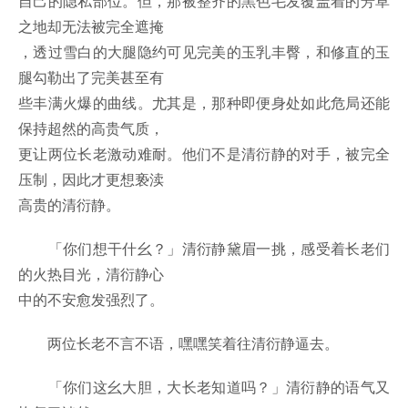
自己的隐私部位。但，那被整齐的黑色毛发覆盖着的芳草
之地却无法被完全遮掩
，透过雪白的大腿隐约可见完美的玉乳丰臀，和修直的玉
腿勾勒出了完美甚至有
些丰满火爆的曲线。尤其是，那种即便身处如此危局还能
保持超然的高贵气质，
更让两位长老激动难耐。他们不是清衍静的对手，被完全
压制，因此才更想亵渎
高贵的清衍静。
「你们想干什幺？」清衍静黛眉一挑，感受着长老们
的火热目光，清衍静心
中的不安愈发强烈了。
两位长老不言不语，嘿嘿笑着往清衍静逼去。
「你们这幺大胆，大长老知道吗？」清衍静的语气又