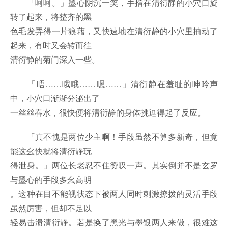
「呵呵。」墨心阴沉一笑，手指在清衍静的小穴口旋
转了起来，将整齐的黑
色毛发弄得一片狼藉，又快速地在清衍静的小穴里抽动了
起来，有时又会转而往
清衍静的菊门深入一些。
「唔……哦哦……嗯……」清衍静在羞耻的呻吟声
中，小穴口渐渐分泌出了
一丝丝春水，很快便将清衍静的身体挑逗得起了反应。
「真不愧是两位少主啊！手段虽然不算多新奇，但竟
能这幺快就将清衍静玩
得泄身。」两位长老忍不住赞叹一声。其实倒并不是玄罗
与墨心的手段多幺高明
。这种在目不能视状态下被两人同时刺激撩拨的灵活手段
虽然厉害，但却不足以
轻易击溃清衍静。若是换了黑光与墨银两人来做，很难这