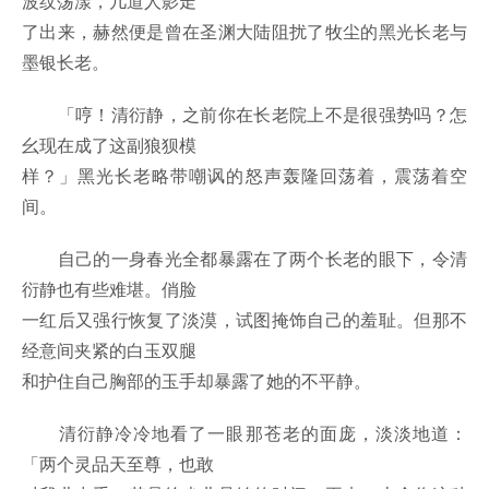
波纹荡漾，几道人影走
了出来，赫然便是曾在圣渊大陆阻扰了牧尘的黑光长老与
墨银长老。
「哼！清衍静，之前你在长老院上不是很强势吗？怎
幺现在成了这副狼狈模
样？」黑光长老略带嘲讽的怒声轰隆回荡着，震荡着空
间。
自己的一身春光全都暴露在了两个长老的眼下，令清
衍静也有些难堪。俏脸
一红后又强行恢复了淡漠，试图掩饰自己的羞耻。但那不
经意间夹紧的白玉双腿
和护住自己胸部的玉手却暴露了她的不平静。
清衍静冷冷地看了一眼那苍老的面庞，淡淡地道：
「两个灵品天至尊，也敢