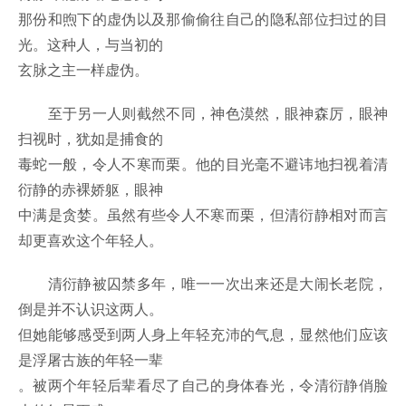
那份和煦下的虚伪以及那偷偷往自己的隐私部位扫过的目
光。这种人，与当初的
玄脉之主一样虚伪。
至于另一人则截然不同，神色漠然，眼神森厉，眼神
扫视时，犹如是捕食的
毒蛇一般，令人不寒而栗。他的目光毫不避讳地扫视着清
衍静的赤裸娇躯，眼神
中满是贪婪。虽然有些令人不寒而栗，但清衍静相对而言
却更喜欢这个年轻人。
清衍静被囚禁多年，唯一一次出来还是大闹长老院，
倒是并不认识这两人。
但她能够感受到两人身上年轻充沛的气息，显然他们应该
是浮屠古族的年轻一辈
。被两个年轻后辈看尽了自己的身体春光，令清衍静俏脸