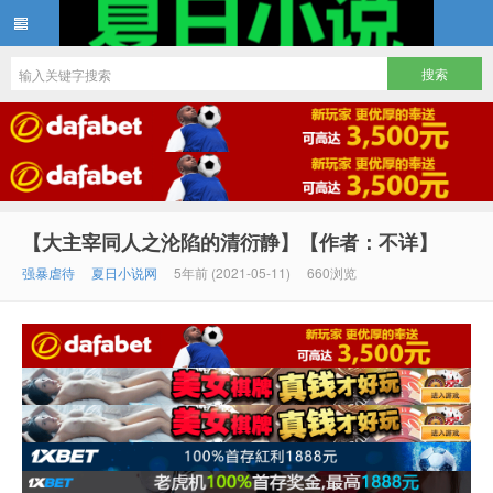
夏日小说
【大主宰同人之沦陷的清衍静】【作者：不详】
强暴虐待
夏日小说网
5年前 (2021-05-11)
660浏览