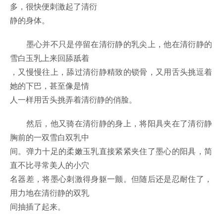
多，很快便刺激起了清衍
静的身体。
墨心并不只是停留在清衍静的乳尖上，他在清衍静的
雪白玉乳上来回舔舐着
，又慢慢往上，舔过清衍静精致的锁骨，又用舌头挑逗着
她的下巴，甚至像是情
人一样用舌头挑弄着清衍静的俏脸。
然后，他又骑在清衍静的身上，将阳具夹在了清衍静
胸前的一双雪白双乳中
间。弹力十足的柔嫩玉乳直接紧紧夹住了墨心的阳具，简
直不比寻常美人的小穴
名器差，将墨心刺激得身躯一颤。但随后还是忍耐住了，
用力地在清衍静的双乳
间抽插了起来。