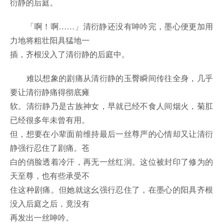
衍静的后庭。
「啊！啊……」清衍静还没有呻吟完，墨心便更加用
力地将粗壮阳具猛地一
插，齐根没入了清衍静的后庭中。
难以想象的剧痛从清衍静的玉臀瞬间传往全身，几乎
要让清衍静痛得彻底瘫
软。清衍静乃是古族神女，早就已经不食人间烟火，菊肛
已经很多年未曾有用。
但，想要在小辈面前维持最后一丝尊严的心情却又让清衍
静强行忍住了剧痛。苍
白的俏脸透着冷汗，再无一丝红润。这位被封印了修为的
天至尊，也有些承受不
住这种剧痛。但她就这幺强行忍住了，在墨心的阳具齐根
没入后庭之后，竟没有
再发出一丝呻吟。