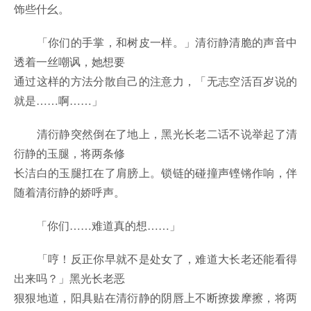
饰些什幺。
「你们的手掌，和树皮一样。」清衍静清脆的声音中
透着一丝嘲讽，她想要
通过这样的方法分散自己的注意力，「无志空活百岁说的
就是……啊……」
清衍静突然倒在了地上，黑光长老二话不说举起了清
衍静的玉腿，将两条修
长洁白的玉腿扛在了肩膀上。锁链的碰撞声铿锵作响，伴
随着清衍静的娇呼声。
「你们……难道真的想……」
「哼！反正你早就不是处女了，难道大长老还能看得
出来吗？」黑光长老恶
狠狠地道，阳具贴在清衍静的阴唇上不断撩拨摩擦，将两