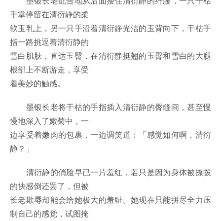
墨银长老配合地从后面搂住清衍静的纤腰，一只干枯
手掌停留在清衍静的柔
软玉乳上，另一只手沿着清衍静光洁的玉背向下，干枯手
指一路挑逗着清衍静的
雪白肌肤，直达玉臀，在清衍静挺翘的玉臀和雪白的大腿
根部上不断游走，享受
着美妙的触感。
墨银长老将干枯的手指插入清衍静的臀缝间，甚至慢
慢地深入了嫩菊中，一
边享受着嫩肉的包裹，一边调笑道：「感觉如何啊，清衍
静？」
清衍静的俏脸早已一片羞红，若只是因为身体被撩拨
的快感倒还罢了，但被
长老欺辱却能会给她极大的羞耻。她现在只能拼尽全力压
制自己的感觉，试图掩