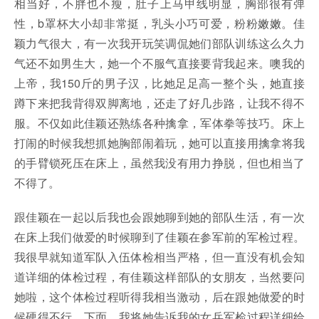
相当好，不胖也不瘦，肚子上马甲线明显，胸部很有弹
性，b罩杯大小却非常挺，乳头小巧可爱，粉粉嫩嫩。佳
颖力气很大，有一次我开玩笑调侃她们部队训练这么久力
气还不如男生大，她一个不服气直接要背我起来。噢我的
上帝，我150斤的男子汉，比她足足高一整个头，她直接
蹲下来把我背得双脚离地，还走了好几步路，让我不得不
服。不仅如此佳颖还熟练各种擒拿，军体拳等技巧。床上
打闹的时候我想抓她胸部闹着玩，她可以直接用擒拿将我
的手臂锁死压在床上，虽然我没有用力挣脱，但也相当了
不得了。
跟佳颖在一起以后我也会跟她聊到她的部队生活，有一次
在床上我们做爱的时候聊到了佳颖在参军前的军检过程。
我很早就知道军队入伍体检相当严格，但一直没有机会知
道详细的体检过程，有佳颖这样部队的女朋友，当然要问
她啦，这个体检过程听得我相当激动，后在跟她做爱的时
候硬得不行。下面，我将她告诉我的女兵军检过程详细给