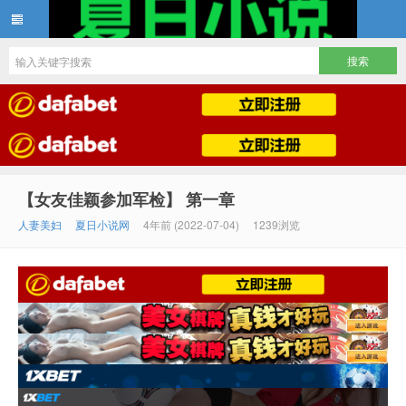
夏日小说
【女友佳颖参加军检】 第一章
人妻美妇
夏日小说网
4年前 (2022-07-04)
1239浏览