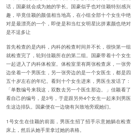
话，国豪就会成为她的学长。国豪似乎也对佳颖特别感兴
趣，毕竟佳颖的颜值相当地高，在小组全部十个女生中绝
对是最漂亮的一个，即使是和当红女明星比拼素颜也绝对
是不逞多让
首先检查的是内科，内科的检查时间并不长，很快第一组
就检查完了，轮到佳颖所在的第二组。国豪带着十个女生
一起进入了内科体检室。体检室里有两张检查床，一张旁
边坐着一个男医生，另一张旁边的是一个女医生，都是四
五十岁左右的年纪。看到十个女生进来，男医生发话了：
「单数编号来我这，双数去另一个医生那边。」佳颖看了
看自己的编号，是3号，于是跟另外4个女生一起来到男医
生这边排队。国豪便在一边饶有兴致地旁观她们。
1号女生在佳颖的前面，男医生招了招手示意她躺在检查
床上，然后从她手里拿过她的表格。