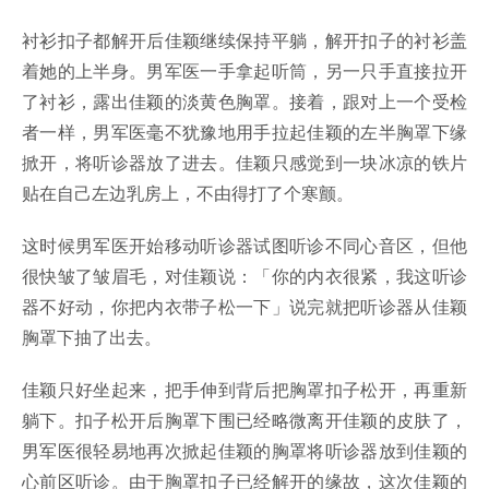
衬衫扣子都解开后佳颖继续保持平躺，解开扣子的衬衫盖
着她的上半身。男军医一手拿起听筒，另一只手直接拉开
了衬衫，露出佳颖的淡黄色胸罩。接着，跟对上一个受检
者一样，男军医毫不犹豫地用手拉起佳颖的左半胸罩下缘
掀开，将听诊器放了进去。佳颖只感觉到一块冰凉的铁片
贴在自己左边乳房上，不由得打了个寒颤。
这时候男军医开始移动听诊器试图听诊不同心音区，但他
很快皱了皱眉毛，对佳颖说：「你的内衣很紧，我这听诊
器不好动，你把内衣带子松一下」说完就把听诊器从佳颖
胸罩下抽了出去。
佳颖只好坐起来，把手伸到背后把胸罩扣子松开，再重新
躺下。扣子松开后胸罩下围已经略微离开佳颖的皮肤了，
男军医很轻易地再次掀起佳颖的胸罩将听诊器放到佳颖的
心前区听诊。由于胸罩扣子已经解开的缘故，这次佳颖的