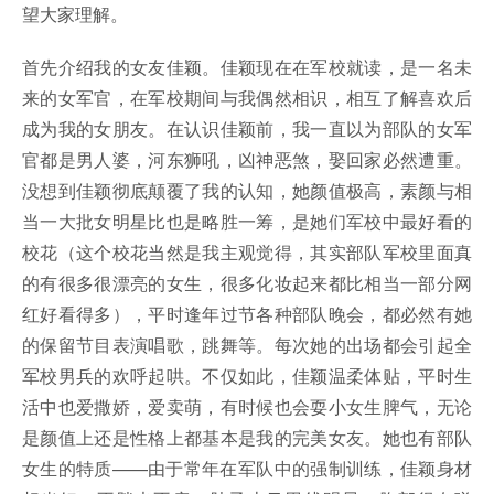
望大家理解。
首先介绍我的女友佳颖。佳颖现在在军校就读，是一名未
来的女军官，在军校期间与我偶然相识，相互了解喜欢后
成为我的女朋友。在认识佳颖前，我一直以为部队的女军
官都是男人婆，河东狮吼，凶神恶煞，娶回家必然遭重。
没想到佳颖彻底颠覆了我的认知，她颜值极高，素颜与相
当一大批女明星比也是略胜一筹，是她们军校中最好看的
校花（这个校花当然是我主观觉得，其实部队军校里面真
的有很多很漂亮的女生，很多化妆起来都比相当一部分网
红好看得多），平时逢年过节各种部队晚会，都必然有她
的保留节目表演唱歌，跳舞等。每次她的出场都会引起全
军校男兵的欢呼起哄。不仅如此，佳颖温柔体贴，平时生
活中也爱撒娇，爱卖萌，有时候也会耍小女生脾气，无论
是颜值上还是性格上都基本是我的完美女友。她也有部队
女生的特质——由于常年在军队中的强制训练，佳颖身材