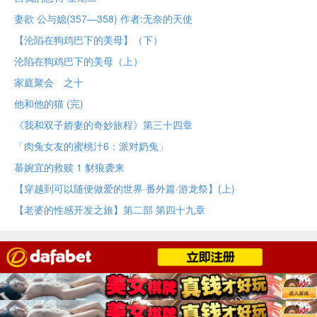
妻欲 公与媳(357—358) 作者:无奈的天使
【沦陷在狗鸡巴下的美母】（下）
沦陷在狗鸡巴下的美母（上）
家庭聚会 之十
他和他的猫 (完)
《我和双子娇妻的奇妙旅程》第三十四章
「肉兔女友的蜜桃汁6：派对奶兔」
慕婉宜的救赎 1 豺狼袭来
【穿越到可以随便做爱的世界·番外篇·游龙祭】(上)
【老婆的性感开发之旅】第二部 第四十九章