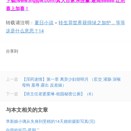
下载(www.lhgjgw.com)真人百家乐连赢,最高88888,让您
喜上加喜！
转载请注明：
夏日小说
»
转生异世界获得绿之加护，等等
这是什么意思？14
分享到
上一篇
【淫药迷情】第一章 离异少妇胡明月 （肛交 灌肠 深喉
母狗 羞辱 露出 反差婊）
下一篇
【班主任老婆栗琳-校园秘密公厕】（6）
与本文相关的文章
準新娘小璃从失身到受精的14天婚前摄影写真(完)
自我的惩罚-星期二