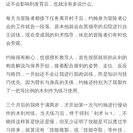
证不会影响到发育后，也就没有多说什么。
每天当冒险者都接下任务离开村子后，约翰身为冒险者公
会的工作就告一段落。原本他就会在黑猫亭的后院进行自
主训练，现在变成我的剑术指导，休息的冒险者们有时也
会旁观。
约翰很有耐心，也很擅长教导人，首先按部就班的从剑的
构造解说与保养开始，接着配合握剑的姿势、走位、反应
与格挡，一开始还不会让我进行肌肉训练，而是知识与技
巧优先。因为臂长与身高的关係，约翰还特别为了我製作
了一把等比例的木剑作为练习使用。
三个月后的我终于满两岁，才开始第一次与约翰进行慢动
作的木剑对练。当天练习后，终于得到「剑术 lv 1」，不
晓得这样算是快还是慢，但至少证明了技能是可以透过学
习得来，就算没有「技能複製」或「技能夺取」等外挂，