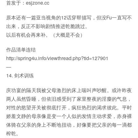
首发于：esjzone.cc
原本还有一篇亚当视角的12话穿帮描写，但没Fu一直写不
出来，反正不影响剧情推进乾脆跳过。
以后有机会再来补。（大概是不会）
作品清单连结
http://spring4u.info/viewthread.php?tid=127901
—
14. 剑术训练
庆功宴的隔天我被父母激烈的床上喘叫声吵醒。或许昨夜
两人虽然昏睡，但依旧感受到了家里整夜的淫麋的气息，
对性的慾望开关被彻底打开，疯狂热烈的渴求彼此。平时
娇羞文静的母亲像是变一个人似的发情主动求爱，赤身裸
体骑在父亲的身上不断地扭动，好像要把父亲的每一滴都
榨乾。