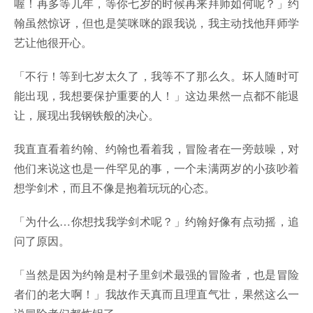
喔！再多等几年，等你七岁的时候再来拜师如何呢？」约
翰虽然惊讶，但也是笑咪咪的跟我说，我主动找他拜师学
艺让他很开心。
「不行！等到七岁太久了，我等不了那么久。坏人随时可
能出现，我想要保护重要的人！」这边果然一点都不能退
让，展现出我钢铁般的决心。
我直直看着约翰、约翰也看着我，冒险者在一旁鼓噪，对
他们来说这也是一件罕见的事，一个未满两岁的小孩吵着
想学剑术，而且不像是抱着玩玩的心态。
「为什么…你想找我学剑术呢？」约翰好像有点动摇，追
问了原因。
「当然是因为约翰是村子里剑术最强的冒险者，也是冒险
者们的老大啊！」我故作天真而且理直气壮，果然这么一