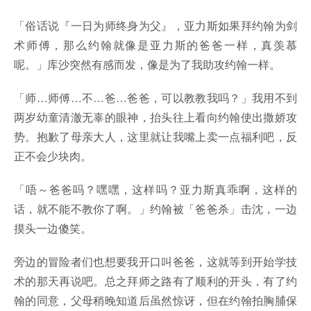
「俗话说『一日为师终身为父』，亚力斯如果拜约翰为剑
术师傅，那么约翰就像是亚力斯的爸爸一样，真羡慕
呢。」库沙突然有感而发，像是为了我助攻约翰一样。
「师…师傅…不…爸…爸爸，可以教教我吗？」我用不到
两岁幼童清澈无辜的眼神，抬头往上看向约翰使出撒娇攻
势。抱歉了母亲大人，这里就让我嘴上卖一点福利吧，反
正不会少块肉。
「唔～爸爸吗？嘿嘿，这样吗？亚力斯真乖啊，这样的
话，就不能不教你了啊。」约翰被「爸爸杀」击沈，一边
摸头一边傻笑。
旁边的冒险者们也想要我开口叫爸爸，这就等到开始学技
术的那天再说吧。总之拜师之路有了顺利的开头，有了约
翰的同意，父母稍晚知道后虽然惊讶，但在约翰拍胸脯保