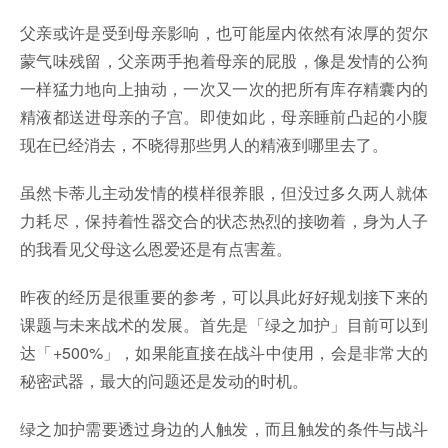
父亲或许是受到母亲影响，也可能屋内依然有浓厚的贺尔
蒙气味残留，父亲两手抱着母亲的屁股，像是发情的公狗
一样猛力地向上抽动，一次又一次的把所有库存精囊内的
精液都送进母亲的子宫。即使如此，母亲睡前凸起的小腹
现在已经消去，不晓得那些男人的精液到哪里去了。
虽然卡蒂儿主动发情的模样很养眼，但没过多久两人就体
力耗尽，保持着性器交合的状态热烈的接吻着，身为人子
的我看见父母这么恩爱还是有点害羞。
昨夜的经历是很重要的参考，可以具此好好规划接下来的
课题与未来战术的发展。首先是「绿之加护」目前可以到
达「+500%」，如果能直接在战斗中使用，会是非常大的
秘密武器，最大的问题还是发动的时机。
绿之加护需要透过身边的人触发，而且触发的条件与战斗