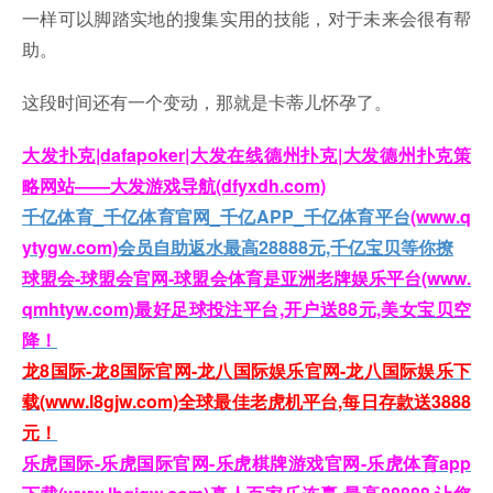
一样可以脚踏实地的搜集实用的技能，对于未来会很有帮
助。
这段时间还有一个变动，那就是卡蒂儿怀孕了。
大发扑克|dafapoker|大发在线德州扑克|大发德州扑克策
略网站——大发游戏导航(dfyxdh.com)
千亿体育_千亿体育官网_千亿APP_千亿体育平台
(www.q
ytygw.com)
会员自助返水最高28888元,千亿宝贝等你撩
球盟会-球盟会官网-球盟会体育是亚洲老牌娱乐平台(www.
qmhtyw.com)最好足球投注平台,开户送88元,美女宝贝空
降！
龙8国际-龙8国际官网-龙八国际娱乐官网-龙八国际娱乐下
载(www.l8gjw.com)全球最佳老虎机平台,每日存款送3888
元！
乐虎国际-乐虎国际官网-乐虎棋牌游戏官网-乐虎体育app