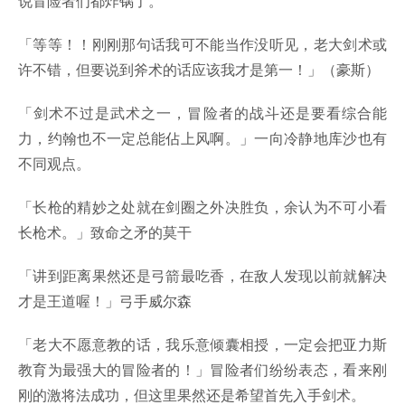
说冒险者们都炸锅了。
「等等！！刚刚那句话我可不能当作没听见，老大剑术或
许不错，但要说到斧术的话应该我才是第一！」（豪斯）
「剑术不过是武术之一，冒险者的战斗还是要看综合能
力，约翰也不一定总能佔上风啊。」一向冷静地库沙也有
不同观点。
「长枪的精妙之处就在剑圈之外决胜负，余认为不可小看
长枪术。」致命之矛的莫干
「讲到距离果然还是弓箭最吃香，在敌人发现以前就解决
才是王道喔！」弓手威尔森
「老大不愿意教的话，我乐意倾囊相授，一定会把亚力斯
教育为最强大的冒险者的！」冒险者们纷纷表态，看来刚
刚的激将法成功，但这里果然还是希望首先入手剑术。