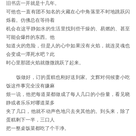
旧书店一开就是十几年。
可他也一直有团不知名的火藏在心中角落里不时地跳跃闪
烁着。仿佛总在等待着
机会在这平静如水的生活里找到些干燥的、易燃的、甚至
可能会爆炸的东西。他
知道火的危险，但是人的心中如果没有火焰，就连灵魂也
会变成一潭死水吧？此
时心里那团火焰就微微跳跃了起来。
饭做好，订的蛋糕也刚好送到家。文辉对伺候妻小吃
饭这件事完全没有嫌麻
烦一说，他把每道菜都做成了每人几口的小份量，看见晓
静或者乐乐对哪道菜多
夹了几口，他就不动声色地只去夹其他的。到头来，除了
蛋糕剩下一半，三口人
把一整桌饭菜都吃了个干净。