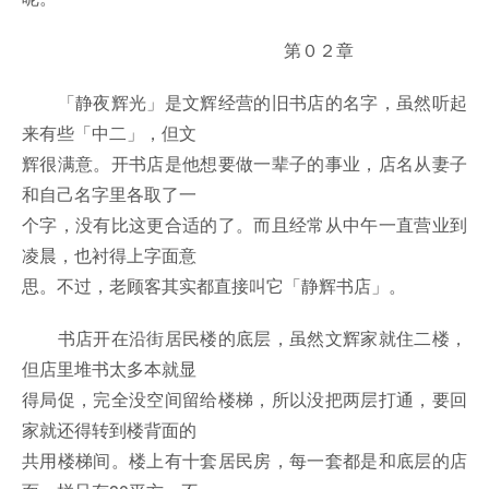
第０２章
「静夜辉光」是文辉经营的旧书店的名字，虽然听起
来有些「中二」，但文
辉很满意。开书店是他想要做一辈子的事业，店名从妻子
和自己名字里各取了一
个字，没有比这更合适的了。而且经常从中午一直营业到
凌晨，也衬得上字面意
思。不过，老顾客其实都直接叫它「静辉书店」。
书店开在沿街居民楼的底层，虽然文辉家就住二楼，
但店里堆书太多本就显
得局促，完全没空间留给楼梯，所以没把两层打通，要回
家就还得转到楼背面的
共用楼梯间。楼上有十套居民房，每一套都是和底层的店