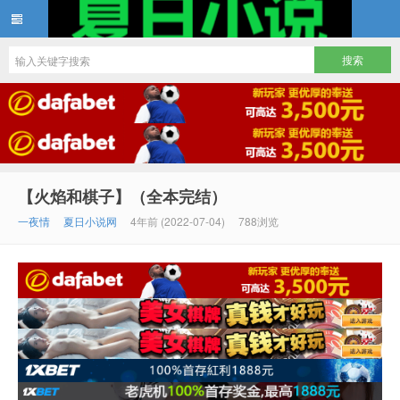
夏日小说
【火焰和棋子】（全本完结）
一夜情
夏日小说网
4年前 (2022-07-04)
788浏览