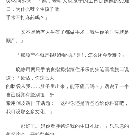
突然问起来：「妈，老听人说孩子的生日是妈妈的受难
日，为什么呀？生孩子做
手术不打麻药吗？」
「又不是所有人生孩子都做手术，我生你的时候就是
顺产。」
「那顺产不就是很顺利的意思吗，怎么还会受难？」
晓静用两只手的食指拇指箍住乐乐的头笔画着脱口说
道：「废话，你这么大
的脑袋从我……肚子里出来，能不痛苦吗？」话说了一半
自己感觉有些别扭，赶
紧用俏皮话扯开话题：「这些你还是听爸爸给你科普吧，
我可没那么多文化。」
「那好吧。妈你看胖铭送我的生日礼物。」乐乐忽的
想起这个，开始翻书包。