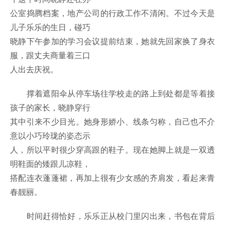
公室捣腾档案，地产公司的行政工作不清闲。不过今天是
儿子乐乐的生日，碰巧
晓静下午参加的学习会议提前结束，她就先回家换了身衣
服，跟丈夫商量着三口
人出去庆祝。
撑着遮阳伞从停车场往学校走的路上到处都是等着接
孩子的家长，晓静穿行
其中引来不少目光。她身形娇小、线条匀称，自己也不介
意以小巧玲珑的姿态示
人，所以平时很少穿高跟的鞋子。现在她脚上就是一双透
明鞋面的矮跟儿凉鞋，
搭配连衣蓬蓬裙，再加上很有少女感的齐肩发，看起来青
春靓丽。
时间赶得恰好，乐乐正从校门里闪出来，书包在背后