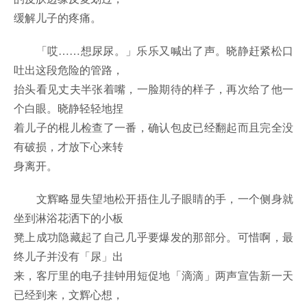
缓解儿子的疼痛。
「哎……想尿尿。」乐乐又喊出了声。晓静赶紧松口
吐出这段危险的管路，
抬头看见丈夫半张着嘴，一脸期待的样子，再次给了他一
个白眼。晓静轻轻地捏
着儿子的棍儿检查了一番，确认包皮已经翻起而且完全没
有破损，才放下心来转
身离开。
文辉略显失望地松开捂住儿子眼睛的手，一个侧身就
坐到淋浴花洒下的小板
凳上成功隐藏起了自己几乎要爆发的那部分。可惜啊，最
终儿子并没有「尿」出
来，客厅里的电子挂钟用短促地「滴滴」两声宣告新一天
已经到来，文辉心想，