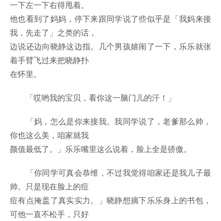
一下左一下右得甩着。
他也看到了妈妈，停下来跟同学说了些似乎是「我妈来接
我，先走了」之类的话，
边说还边向晓静这边指。几个男孩嬉闹了一下，乐乐就张
着手臂飞过来把晓静扑
在怀里。
「哎哟我的宝贝，看你这一脑门儿的汗！」
「妈，怎么是你来接我。我同学说了，老爹那么帅，
你也这么美，咱家就我
颜值最低了。」乐乐嘴里这么说着，脸上全是骄傲。
「你同学可真会恭维，不过我觉得咱家还是我儿子最
帅。只是现在脸上的痘
痘有点掩盖了真实实力。」晓静想摘下乐乐身上的书包，
可他一直不松手，只好