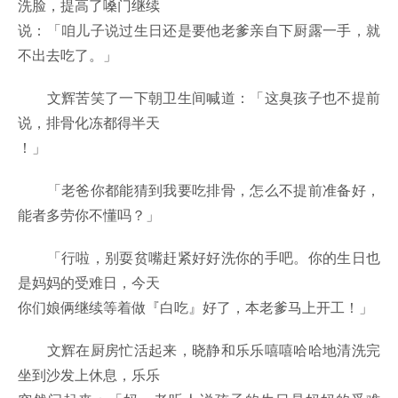
洗脸，提高了嗓门继续
说：「咱儿子说过生日还是要他老爹亲自下厨露一手，就
不出去吃了。」
文辉苦笑了一下朝卫生间喊道：「这臭孩子也不提前
说，排骨化冻都得半天
！」
「老爸你都能猜到我要吃排骨，怎么不提前准备好，
能者多劳你不懂吗？」
「行啦，别耍贫嘴赶紧好好洗你的手吧。你的生日也
是妈妈的受难日，今天
你们娘俩继续等着做『白吃』好了，本老爹马上开工！」
文辉在厨房忙活起来，晓静和乐乐嘻嘻哈哈地清洗完
坐到沙发上休息，乐乐