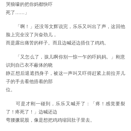
哭狼嚎的把你妈都快吓
死了……」
「啊！」还没等文辉说完，乐乐又叫出了声，这回他
脸上完全没了兴奋劲儿，
而是露出痛苦的样子。而且边喊还边捂住了鸡鸡。
「又怎么了，孩儿啊你别一惊一乍的吓妈妈。」刚意
识到自己衣不蔽体的晓
静正想后退遮挡身子，被这一声叫又吓得赶紧上前拉开儿
子的手去看他捂着的部
位。
可是才刚一碰到，乐乐又喊开了：「疼！感觉要裂
了！疼死了！」边喊还边
弯腰撅屁股，像是想把鸡鸡缩回肚子里去。