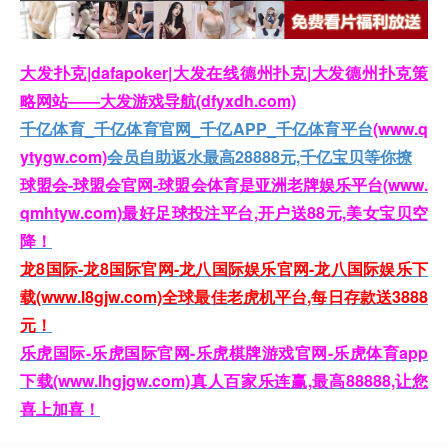
大发扑克|dafapoker|大发在线德州扑克|大发德州扑克策
略网站——大发游戏导航(dfyxdh.com)
千亿体育_千亿体育官网_千亿APP_千亿体育平台
(www.q
ytygw.com)
会员自助返水最高28888元,千亿宝贝等你撩
球盟会-球盟会官网-球盟会体育是亚洲老牌娱乐平台(www.
qmhtyw.com)最好足球投注平台,开户送88元,美女宝贝空
降！
龙8国际-龙8国际官网-龙八国际娱乐官网-龙八国际娱乐下
载(www.l8gjw.com)全球最佳老虎机平台,每日存款送3888
元！
乐虎国际-乐虎国际官网-乐虎棋牌游戏官网-乐虎体育app
下载(www.lhgjgw.com)真人百家乐连赢,最高88888,让您
喜上加喜！