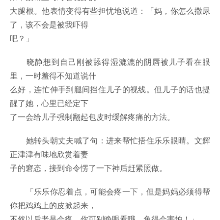
大腿根。他表情变得有些担忧地说道：「妈，你怎么撒尿
了，该不会是被我吓得
吧？」
晓静想到自己刚被舔得湿漉漉的阴唇被儿子看在眼
里，一时羞得不知道说什
么好，连忙伸手到腿间挡住儿子的视线。但儿子的话也提
醒了她，心里已经定下
了一会给儿子强制翻起包皮时缓解疼痛的方法。
她转头朝丈夫喊了句：进来帮忙捂住乐乐眼睛。文辉
正津津有味地欣赏着妻
子的窘态，接到命令愣了一下神后赶紧照做。
「乐乐你忍着点，可能会疼一下，但是妈妈必须得帮
你把鸡鸡上的皮掀起来，
不然以后老是会疼。你可别睁眼看哦，免得会害怕！」