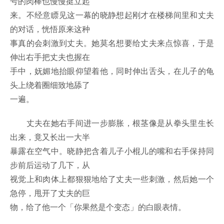
号的肉棒也慢慢挺立起
来。不经意瞟见这一幕的晓静想起刚才在楼梯间里和丈夫
的对话，恍悟原来这种
事真的会刺激到丈夫。她莫名想要给丈夫来点惊喜，于是
伸出右手把丈夫也握在
手中，妩媚地抬眼仰望着他，同时伸出舌头，在儿子的龟
头上绕着圈细致地舔了
一遍。
丈夫在她右手间进一步膨胀，根茎像是从拳头里生长
出来，竟又长出一大半
暴露在空气中。晓静把含着儿子小棍儿的嘴和右手保持同
步前后运动了几下，从
视觉上和肉体上都狠狠地给了丈夫一些刺激，然后她一个
急停，甩开了丈夫的巨
物，给了他一个「你果然是个变态」的白眼表情。