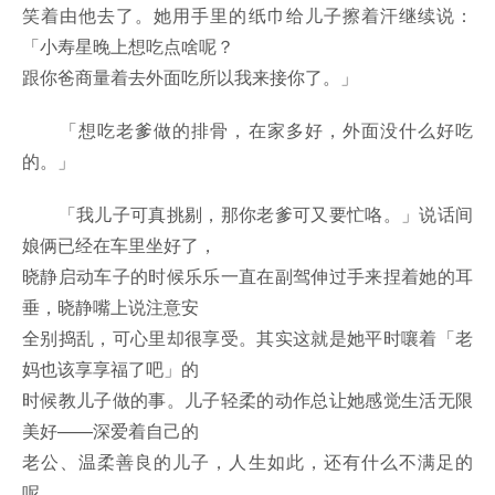
笑着由他去了。她用手里的纸巾给儿子擦着汗继续说：
「小寿星晚上想吃点啥呢？
跟你爸商量着去外面吃所以我来接你了。」
「想吃老爹做的排骨，在家多好，外面没什么好吃
的。」
「我儿子可真挑剔，那你老爹可又要忙咯。」说话间
娘俩已经在车里坐好了，
晓静启动车子的时候乐乐一直在副驾伸过手来捏着她的耳
垂，晓静嘴上说注意安
全别捣乱，可心里却很享受。其实这就是她平时嚷着「老
妈也该享享福了吧」的
时候教儿子做的事。儿子轻柔的动作总让她感觉生活无限
美好——深爱着自己的
老公、温柔善良的儿子，人生如此，还有什么不满足的
呢。