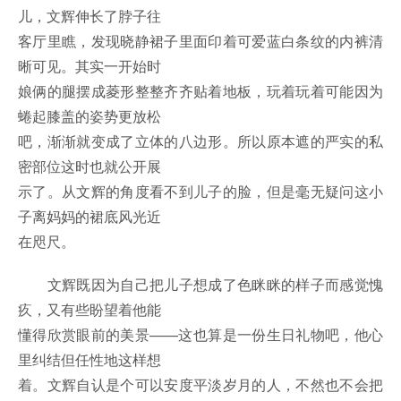
儿，文辉伸长了脖子往
客厅里瞧，发现晓静裙子里面印着可爱蓝白条纹的内裤清
晰可见。其实一开始时
娘俩的腿摆成菱形整整齐齐贴着地板，玩着玩着可能因为
蜷起膝盖的姿势更放松
吧，渐渐就变成了立体的八边形。所以原本遮的严实的私
密部位这时也就公开展
示了。从文辉的角度看不到儿子的脸，但是毫无疑问这小
子离妈妈的裙底风光近
在咫尺。
文辉既因为自己把儿子想成了色眯眯的样子而感觉愧
疚，又有些盼望着他能
懂得欣赏眼前的美景——这也算是一份生日礼物吧，他心
里纠结但任性地这样想
着。文辉自认是个可以安度平淡岁月的人，不然也不会把