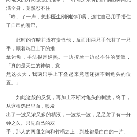
满全身，竟然忍不住
「哼」了一声，想起医生刚刚的叮嘱，连忙自己用手捂住
了自己的嘴巴。
此时的许晴并没有责怪他，反而用两只手代替了一只
手，顺着鸡巴上下的推
拿运动，手法很是娴熟。一边按摩一边忍不住的赞叹，
「真的是天生的神物，竟
然这么大，我两只手上下叠起来竟然还握不到龟头的位
置。」
如此这般的反复，再加上不断对龟头的刺激，终于，
从这根鸡巴里面，喷发
出了一波又浓又多的精液，一波接一波，足足射了有一分
钟之久。只见自己的双
手，那人的两腿之间和竹榻之上，到处都是白白的一片。