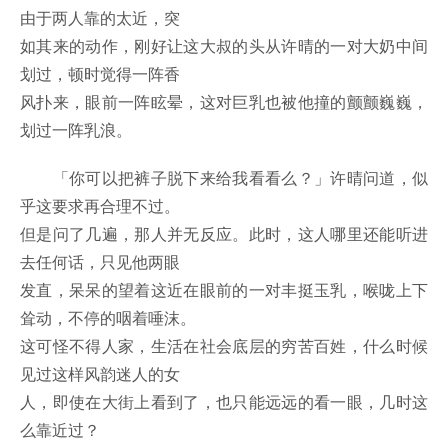
由于两人靠的太近，突
如其来的动作，刚好让这大叔的头从许晴的一对大奶中间
划过，顿时觉得一阵香
风扑来，眼前一阵眩晕，这对巨乳也被他撞的颤颤巍巍，
划过一阵乳浪。
「你可以把裤子脱下来给我看看么？」许晴问道，似
乎这要求再合理不过。
但是问了几遍，那人并无反应。此时，这人哪里还能听进
去任何话，只见他两眼
发直，呆呆的望着这近在眼前的一对丰挺玉乳，喉咙上下
耸动，不停的咽着唾沫。
这可怪不得人家，生活在社会底层的穷苦百姓，什么时候
见过这样风韵迷人的女
人，即使在大街上看到了，也只能远远的看一眼，几时这
么靠近过？