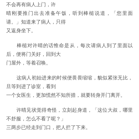
不会再有病人上门，许
晴刚要推门出去准备午饭，听到棒槌说道，「您里面
请。」知道来了病人，只得
又返身坐下。
棒槌对许晴的话惟命是从，每次请病人到了里面以
后，便将门关好，回到大
门屋外，等着召唤。
这病人初始进来的时候便畏畏缩缩，貌似紧张无比，
旦等到进了诊室，看到
一个女医生，更加慌然不知所措，就要转身开门离开。
许晴见状觉得奇怪，立刻起身道，「这位大叔，哪里
不舒服，怎么不看了呢？」
三两步已经走到门口，把人拦了下来。