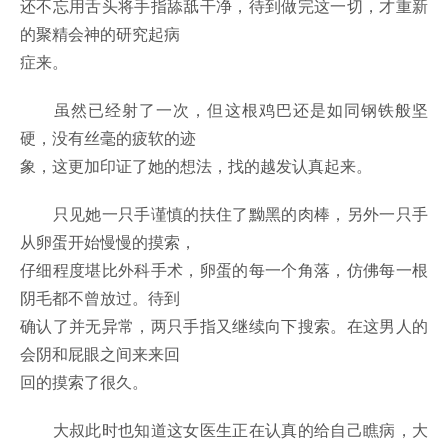
还不忘用舌头将手指舔舐干净，待到做完这一切，才重新
的聚精会神的研究起病
症来。
虽然已经射了一次，但这根鸡巴还是如同钢铁般坚
硬，没有丝毫的疲软的迹
象，这更加印证了她的想法，找的越发认真起来。
只见她一只手谨慎的扶住了黝黑的肉棒，另外一只手
从卵蛋开始慢慢的摸索，
仔细程度堪比外科手术，卵蛋的每一个角落，仿佛每一根
阴毛都不曾放过。待到
确认了并无异常，两只手指又继续向下搜索。在这男人的
会阴和屁眼之间来来回
回的摸索了很久。
大叔此时也知道这女医生正在认真的给自己瞧病，大