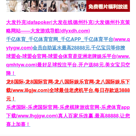
大发扑克|dafapoker|大发在线德州扑克|大发德州扑克策
略网站——大发游戏导航(dfyxdh.com)
千亿体育_千亿体育官网_千亿APP_千亿体育平台
(www.q
ytygw.com)
会员自助返水最高28888元,千亿宝贝等你撩
球盟会-球盟会官网-球盟会体育是亚洲老牌娱乐平台(www.
qmhtyw.com)最好足球投注平台,开户送88元,美女宝贝空
降！
龙8国际-龙8国际官网-龙八国际娱乐官网-龙八国际娱乐下
载(www.l8gjw.com)全球最佳老虎机平台,每日存款送3888
元！
乐虎国际-乐虎国际官网-乐虎棋牌游戏官网-乐虎体育app
下载(www.lhgjgw.com)真人百家乐连赢,最高88888,让您
喜上加喜！