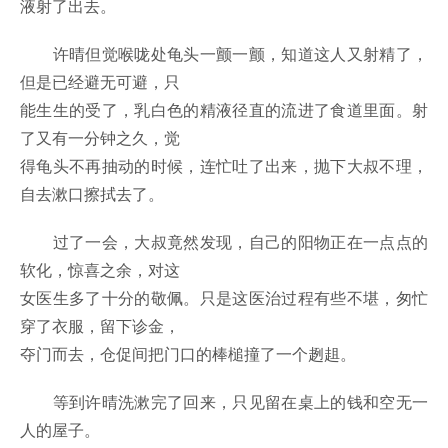
液射了出去。
许晴但觉喉咙处龟头一颤一颤，知道这人又射精了，
但是已经避无可避，只
能生生的受了，乳白色的精液径直的流进了食道里面。射
了又有一分钟之久，觉
得龟头不再抽动的时候，连忙吐了出来，抛下大叔不理，
自去漱口擦拭去了。
过了一会，大叔竟然发现，自己的阳物正在一点点的
软化，惊喜之余，对这
女医生多了十分的敬佩。只是这医治过程有些不堪，匆忙
穿了衣服，留下诊金，
夺门而去，仓促间把门口的棒槌撞了一个趔趄。
等到许晴洗漱完了回来，只见留在桌上的钱和空无一
人的屋子。