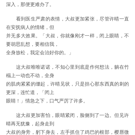
深入，那便更难办了。
看到医生严肃的表情，大叔更加紧张，尽管许晴一直
在安抚病人的情绪，但
并无多大效果。「大叔，你就像刚才一样，闭上眼睛，不
要胡思乱想，要相信我，
全身放松，我定会治好你的。」
这大叔唯唯诺诺，不知心里到底是作何想法，躺在竹
榻上一动也不动，全身
的肌肉紧紧的绷起，许晴见状，只是担心那东西真的刺的
更深，连忙道，「闭上
眼睛！」情急之下，口气严厉了许多。
这大叔更加害怕，眼睛紧闭，脸侧到了一边。但见许
晴再无犹豫，起身走到
大叔的身旁，躬下身去，左手抓住了鸡巴的根部，樱唇微