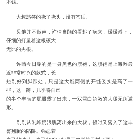
本钱。」
大叔憨笑的挠了挠头，没有答话。
见他并不做声，许晴自顾的看起了病来，缓缓蹲下，
仔细的打量着这根硕大
无比的男根。
许晴今日穿的是一身黑色的旗袍，这旗袍是上海滩最
近非常时兴的款式，长
短刚好到脚踝处，只是这大腿两侧的开缝委实是高了一
些，这一蹲，几乎将自己
的半个丰满的屁股露了出来，一双雪白娇嫩的大腿无所遁
形。
刚刚从乳峰奶浪脱离出来的大叔，顿时又落入了这丰
臀翘腿的陷阱。强忍着