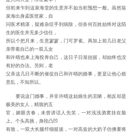
但初来乍到这泉海堂的生意并不如当初预想一般。虽然翁
泉海出身孟医世家，自
问医术精湛，疑难杂症手到病除，但奈何百姓始终对这陌
生的医生并无多少信任，
所以个把月来，生意寥寥，门可罗雀。再加上前几日老父
亲带着自己的一双儿女
和许晴也来上海投奔自己，这日子日渐拮据，却始终也没
有好的办法。另则，老
父亲这几日不断的催促自己和许晴的婚事，更是让他心烦
意乱，不知所以。
要说这门婚事，并非许晴这姑娘生的丑陋，相反却是
极美的女人，精致的五
官，媚眼含春，未曾讲话人先笑，一对浅浅酒窝挂在脸
上。个头高挑，身段凸凹
有致，一双大长腿纤细挺拔，一对高耸的大奶子仿佛要将