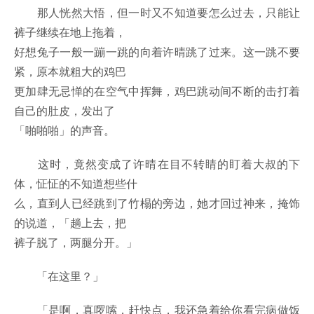
那人恍然大悟，但一时又不知道要怎么过去，只能让
裤子继续在地上拖着，
好想兔子一般一蹦一跳的向着许晴跳了过来。这一跳不要
紧，原本就粗大的鸡巴
更加肆无忌惮的在空气中挥舞，鸡巴跳动间不断的击打着
自己的肚皮，发出了
「啪啪啪」的声音。
这时，竟然变成了许晴在目不转睛的盯着大叔的下
体，怔怔的不知道想些什
么，直到人已经跳到了竹榻的旁边，她才回过神来，掩饰
的说道，「趟上去，把
裤子脱了，两腿分开。」
「在这里？」
「是啊，真啰嗦，赶快点，我还急着给你看完病做饭