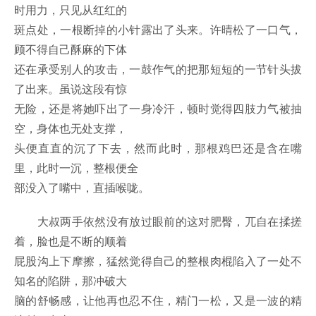
时用力，只见从红红的
斑点处，一根断掉的小针露出了头来。许晴松了一口气，
顾不得自己酥麻的下体
还在承受别人的攻击，一鼓作气的把那短短的一节针头拔
了出来。虽说这段有惊
无险，还是将她吓出了一身冷汗，顿时觉得四肢力气被抽
空，身体也无处支撑，
头便直直的沉了下去，然而此时，那根鸡巴还是含在嘴
里，此时一沉，整根便全
部没入了嘴中，直插喉咙。
大叔两手依然没有放过眼前的这对肥臀，兀自在揉搓
着，脸也是不断的顺着
屁股沟上下摩擦，猛然觉得自己的整根肉棍陷入了一处不
知名的陷阱，那冲破大
脑的舒畅感，让他再也忍不住，精门一松，又是一波的精