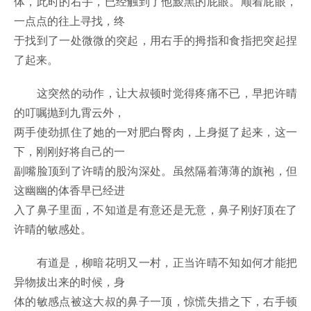
体，此时的右手，已经触到了他黢黑的屁眼。顺着屁眼，
一点点的往上寻找，终
于找到了一处微微的突起，用右手的拇指和食指把突起捏
了起来。
这突然的动作，让大叔顿时觉得疼痛不已，早把许晴
的叮嘱抛到九霄云外，
两手使劲抓住了她的一对肥白臀肉，上身挺了起来，这一
下，刚刚好将自己的一
副嘴脸顶到了许晴的股沟深处。虽然隔着薄薄的旗袍，但
这幽幽的体香早已经进
入了鼻子里面，不知道是有意还是无意，鼻子刚好顶在了
许晴的敏感处。
有道是，柳暗花明又一村，正当许晴不知如何才能把
异物拔出来的时候，身
体的敏感点被这大叔的鼻子一顶，惊慌失措之下，右手顿