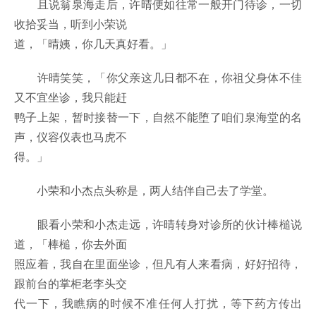
且说翁泉海走后，许晴便如往常一般开门待诊，一切
收拾妥当，听到小荣说
道，「晴姨，你几天真好看。」
许晴笑笑，「你父亲这几日都不在，你祖父身体不佳
又不宜坐诊，我只能赶
鸭子上架，暂时接替一下，自然不能堕了咱们泉海堂的名
声，仪容仪表也马虎不
得。」
小荣和小杰点头称是，两人结伴自己去了学堂。
眼看小荣和小杰走远，许晴转身对诊所的伙计棒槌说
道，「棒槌，你去外面
照应着，我自在里面坐诊，但凡有人来看病，好好招待，
跟前台的掌柜老李头交
代一下，我瞧病的时候不准任何人打扰，等下药方传出