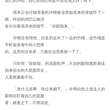
自己的冲动，自己的鸡巴却是不自觉地又抖了两下。
原本正在仔细查看的许晴被这突如其来的变故吓了一
跳，抖动的鸡巴让她没
有办法看清具体的细节，「你跟我来。」
许晴没有理他，径直的走向了一边的竹榻，这竹榻是
平时翁泉海午间小憩用
的，这房间没有床，只能在这里将就一下了。
只听得「哒哒哒」的高跟鞋声，大叔的眼睛紧跟着这
扭来扭去的大屁股而去，
人竟然傻着不动。
「发什么呆啊，快过来躺下。」许晴自然之道这人的
眼睛在盯着自己的屁股
看，娇羞之下，不禁说道。