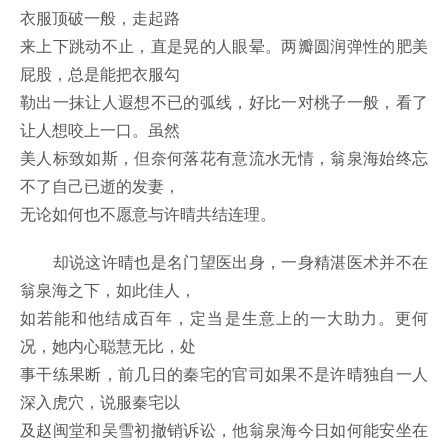
衣服顶破一般，走起路
来上下跳动不止，直是晃的人眼晕。两瓣圆润弹性的肥美
屁股，总是能把衣服勾
勒出一抹让人遐想不已的弧线，好比一对桃子一般，看了
让人想咬上一口。虽然
美人标致如斯，但奈何落花有意流水无情，翁泉海始终忘
不了自己已逝的发妻，
无论如何也不愿意与许晴共结连理。
却说这许晴也是名门望医出身，一身精湛医术并不在
翁泉海之下，如此佳人，
如若能和他结成百年，定当是生意上的一大助力。更何
况，她内心聪慧无比，处
事干练果断，前几日的秦宅的官司如果不是许晴独自一人
深入虎穴，说服秦宅以
及赵闽堂和吴雪初撤销诉讼，他翁泉海今日如何能安坐在