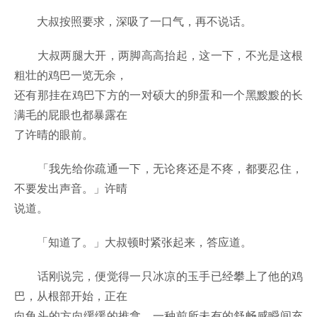
大叔按照要求，深吸了一口气，再不说话。
大叔两腿大开，两脚高高抬起，这一下，不光是这根
粗壮的鸡巴一览无余，
还有那挂在鸡巴下方的一对硕大的卵蛋和一个黑黢黢的长
满毛的屁眼也都暴露在
了许晴的眼前。
「我先给你疏通一下，无论疼还是不疼，都要忍住，
不要发出声音。」许晴
说道。
「知道了。」大叔顿时紧张起来，答应道。
话刚说完，便觉得一只冰凉的玉手已经攀上了他的鸡
巴，从根部开始，正在
向龟头的方向缓缓的推拿，一种前所未有的舒畅感瞬间充