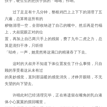
扶手，硬生生的把扶手抓的「咯咯」作响。
过了足足有十几分钟，整根鸡巴上上下下的清理了五
六遍，总算将这所有的
秽物清理一空，全部收纳进了自己的嘴中。然后再是竹榻
上，大叔屁眼正对的位
置，再加上自己两只手上的残留，费了九牛二虎之力，总
算是清扫干净，只听得
「咕咚」一声，她竟然将这满口的精液吞了下去。
这时的大叔并不知道下体位置发生了什么事情，只自
顾的享受着这从未有过
的美妙感觉，直到那温暖的感觉消失，才睁开眼睛，不无
失望的向下望去。
许晴此时已经清理完毕，正在将遗留在嘴角的乳白液
体小心翼翼的摸回嘴里，