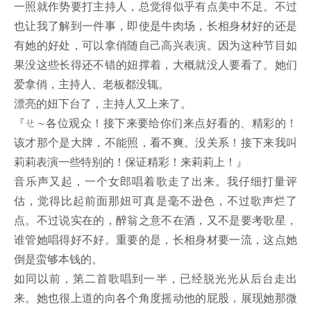
一照就作势要打主持人，总觉得似乎有点美中不足。不过
也让我了解到一件事，即使是牛肉场，长相身材好的还是
有她的好处，可以拿俏随自己高兴表演。因为这种节目如
果没这些长得还不错的妞撑着，大概就没人要看了。她们
爱拿俏，主持人、老板都没辄。
漂亮的妞下台了，主持人又上来了。
『ㄝ∼各位观众！接下来要给你们来点好看的、精彩的！
该才那个是大牌，不能照，看不爽。没关系！接下来我叫
莉莉表演一些特别的！保证精彩！来莉莉上！』
音乐声又起，一个女郎唱着歌走了出来。我仔细打量评
估，觉得比起前面那妞可真是毫不逊色，不过歌声烂了
点。不过说实在的，醉翁之意不在酒，又不是要考歌星，
谁管她唱得好不好。重要的是，长相身材要一流，这点她
倒是蛮够本钱的。
如同以前，第二首歌唱到一半，已经脱光光从后台走出
来。她也很上道的向各个角度摇动他的屁股，展现她那微