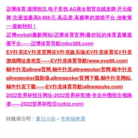
迈博体育,滚球投注,电子竞技,AG美女荷官在线发牌,开元棋
牌,注册送最高8,888元,高品质,高赔率的游戏平台,信誉第
一,提款秒到！
迈博myball最新网站|迈博体育官网|最好玩的体育直播观
看平台——迈博体育导航(mbo388.com)
EV扑克|EV扑克官网|EV扑克娱乐场|EV扑克体育|EV扑克
游戏网址发布页——EV扑克体育导航(www.evp66.com)
蜗牛扑克allnew官网,蜗牛扑克allnewpoker官网,蜗牛扑克
allnewpoker国际场,allnewpoker官网下载,蜗牛扑克网站,
蜗牛扑克下载——EV扑克体育导航(allnewpuke.com)
2022世界杯投注网址-2022世界杯竞猜-专业外围投注领跑
者——2022世界杯投注(ozbtz.com)
转载请注明：
夏日小说
»
牛肉场奇遇