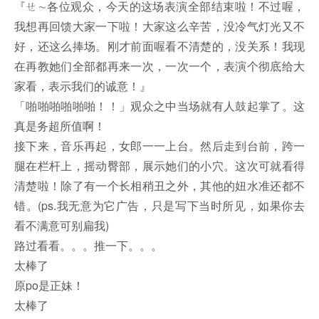
『ㄝ∼各位观众，今天的这场表演全部结束啦！不过喔，
我想再回馈大家一下啦！大家这么辛苦，没冷气灯光又不
好，还这么捧场。刚才前面喔看不清楚的，没关系！我现
在再教她们全部都再来一次，一次一个，表演个彻底给大
家看，表示我们的诚意！』
「啪啪啪啪啪啪！！」观众之中当场就有人鼓起掌了。这
真是务超所值啊！
接下来，音乐再起，女郎一一上台。然后走到台前，跨一
腿在栏杆上，摇动臀部，展示她们的小穴。这次可就看得
清楚啦！除了有一个长相稍丑之外，其他的妞水准还都不
错。(ps.我无意为它广告，只是写下当时所见，如果你去
看不满意可别扁我)
路过看看。。。推一下。。。
太棒了
原po是正妹！
太棒了