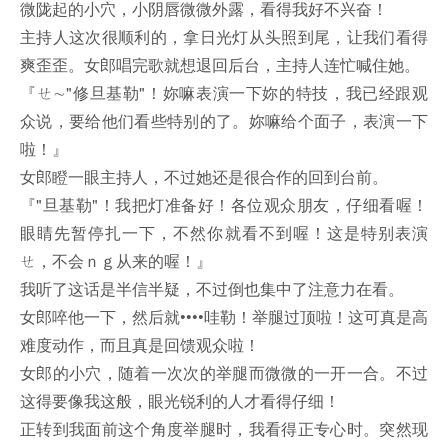
微陇起的小穴，小阴唇微微外露，看得我好不兴奋！
主持人这次很顺利的，拿日光灯从头照到尾，让我们看得
爽歪歪。女郎唱完歌就想退回后台，主持人连忙喊住她。
『ㄝ∼"修旦基勒"！妳嘛表演一下妳的特技，我已经跟观
众说，要给他们看些特别的了。妳嘛给个面子，表演一下
啦！』
女郎瞪一眼主持人，不过她还是很合作的回到台前。
『"旦基勒"！我把灯准备好！各位观众朋友，仔细看喔！
眼睛先暂停扎一下，不然你就看不到喔！这是特别表演
ㄝ，不会ｎｇ从来的喔！』
我听了这话是半信半疑，不过倒也集中了注意力在看。
女郎啐他一下，然后就••••哇勒！举腿过顶啦！这可真是高
难度动作，而且真是回馈观众啦！
女郎的小穴，随着一次次的举腿而微微的一开一合。不过
这得要像我这般，眼光锐利的人才看得仔细！
正转到我面前这个角度举腿时，我看得正专心时。突然现