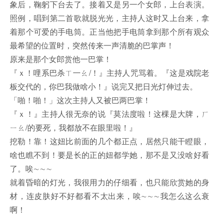
象后，鞠躬下台去了。接着又是另一个女郎，上台表演。
照例，唱到第二首歌就脱光光，主持人这时又上台来，拿
着那个可爱的手电筒。正当他把手电筒拿到那个所有观众
最希望的位置时，突然传来一声清脆的巴掌声！
原来是那个女郎赏他一巴掌！
『ｘ！哩系巴杀ㄒ一ㄠ/！』主持人咒骂着。『这是戏院老
板交代的，你巴我做啥小！』说完又把日光灯伸过去。
「啪！啪！」这次主持人又被巴两巴掌！
『ｘ！』主持人很无奈的说『莫法度啦！这棵是大牌，ㄏ
ㄧㄠ/的要死，我都放不在眼里啦！』
挖勒！靠！这妞比前面的几个都正点，居然只能干瞪眼，
啥也瞧不到！要是长的正的妞都学她，那不是又没啥好看
了。唉∼∼∼
就着昏暗的灯光，我很用力的仔细看，也只能欣赏她的身
材，连皮肤好不好都看不太出来，唉∼∼∼我怎么这么衰
啊！