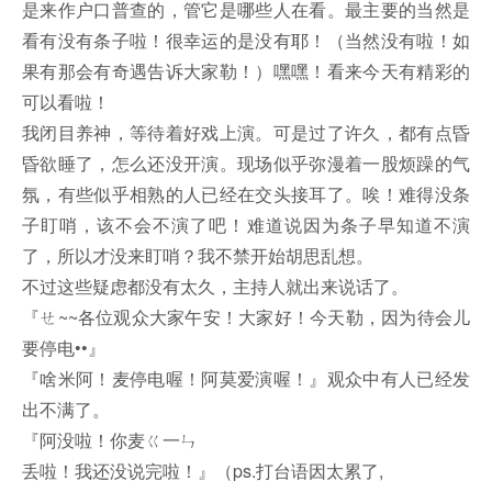
是来作户口普查的，管它是哪些人在看。最主要的当然是
看有没有条子啦！很幸运的是没有耶！（当然没有啦！如
果有那会有奇遇告诉大家勒！）嘿嘿！看来今天有精彩的
可以看啦！
我闭目养神，等待着好戏上演。可是过了许久，都有点昏
昏欲睡了，怎么还没开演。现场似乎弥漫着一股烦躁的气
氛，有些似乎相熟的人已经在交头接耳了。唉！难得没条
子盯哨，该不会不演了吧！难道说因为条子早知道不演
了，所以才没来盯哨？我不禁开始胡思乱想。
不过这些疑虑都没有太久，主持人就出来说话了。
『ㄝ~~各位观众大家午安！大家好！今天勒，因为待会儿
要停电••』
『啥米阿！麦停电喔！阿莫爱演喔！』观众中有人已经发
出不满了。
『阿没啦！你麦ㄍ一ㄣ
丢啦！我还没说完啦！』（ps.打台语因太累了,