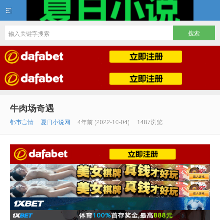
夏日小说
牛肉场奇遇
都市言情
夏日小说网
4年前 (2022-10-04)
1487浏览