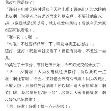
我改打国语好了）
『那郭台电昨天临时通知今天停电啦！那偶们万过戏院的
老板啊，说要考虑有远道而来的朋友啊，不要让他白来一
趟，(像我就是)所以喔，就去租发电机啦！所以今天大家
都还可以看啦！』
『喔∼安ㄋㄟ喔！』
『对啦！不过要稍稍等一下，啊发电机正在接啦！』
还好！还好！我差点就没看了！反正有得看，不差这一会
儿。
约莫过了十来分，节目还没开始，冷气灯光突然全没了！
『ㄝ∼∼歹势啦！因为发电机还没接好，所以要晚一点
啦！啊还有喔，待会儿接好也会没有冷气啦！因为发电机
不够大啦，只够灯光音响啦！所以喔∼请大家原谅啦！啊
节目喔，我尽量把他"瞧下器"，尽量让大家看得爽啦！啊
没冷气也凉快啦！』
『啊！好啦！好啦！快一点开场啦！』