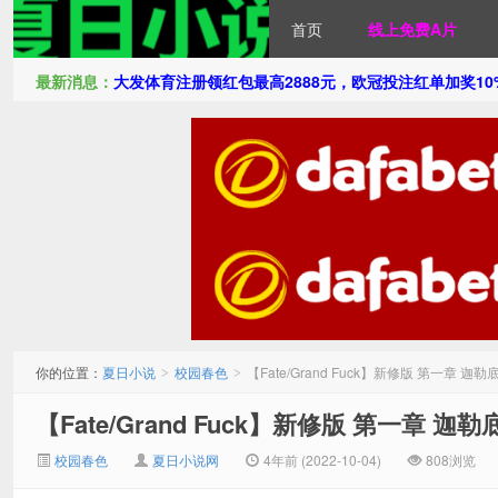
首页
线上免费A片
最新消息：
大发体育注册领红包最高2888元，欧冠投注红单加奖1
夏日小说
你的位置：
夏日小说
校园春色
【Fate/Grand Fuck】新修版 第一章 迦
>
>
【Fate/Grand Fuck】新修版 第一章 迦
校园春色
夏日小说网
4年前 (2022-10-04)
808浏览