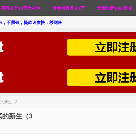
买球首选10万大礼包
美女棋牌月入3万
大发棋牌1688奖金
0%，不黑钱，提款速度快，秒到账
勒底的新生（3
勒底的新生（3