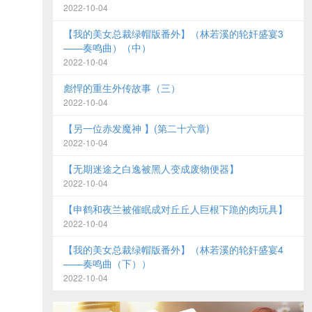
2022-10-04
【我的美女总裁绿帽版番外】（林若溪的轮奸盛宴3
——奏鸣曲）（中）
2022-10-04
彪悍的重生外传故事（三）
2022-10-04
【另一位赤发魔神 】(第二十六章)
2022-10-04
【无期迷途之白逸被黑人变成废物便器】
2022-10-04
【申鹤和夜兰被催眠成对丘丘人巨根下跪的肉玩具】
2022-10-04
【我的美女总裁绿帽版番外】（林若溪的轮奸盛宴4
——奏鸣曲（下））
2022-10-04