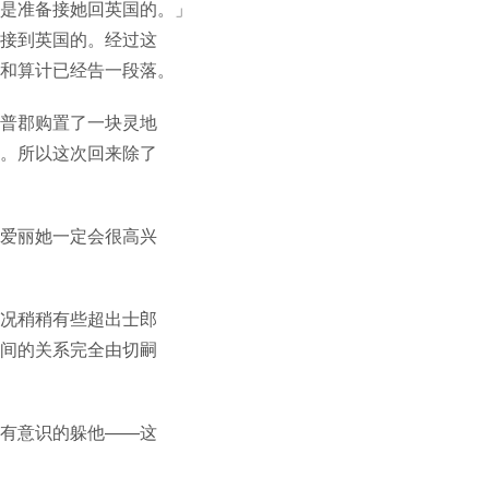
是准备接她回英国的。」
接到英国的。经过这
和算计已经告一段落。
普郡购置了一块灵地
。所以这次回来除了
爱丽她一定会很高兴
况稍稍有些超出士郎
间的关系完全由切嗣
有意识的躲他——这