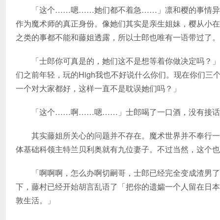
「这个……嗯……她们都不着急……」凛和樱的事情异
作为魔术师的真正身份。像她们其实是亲生姐妹，樱从小在
之类的事都不能和藤姐透露，所以士郎也唯有一语带过了。
「士郎你可真是的，她们这不是想等着你做决定吗？」
们之前年轻，玩的High我也不好说什么你们。现在你们三
一个对大家都好，这样一直不是耽误她们吗？」
「这个……啊……嗯……」士郎喝了一口酒，没有接话
其实藤姐所关心的问题并不存在。魔术世界并不奉行一
体基础科领主特兰贝利奥就有九位妻子。不过当然，这个也
「啊啊啊，怎么办啊切嗣哥，士郎已经完全变成渣男了
下，藤村已经开始胡言乱语了「把你的遗孀一个人留在日本
敦生活。」