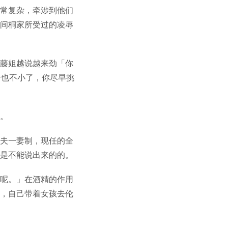
常复杂，牵涉到他们
间桐家所受过的凌辱
藤姐越说越来劲「你
个也不小了，你尽早挑
。
夫一妻制，现任的全
是不能说出来的的。
呢。」在酒精的作用
，自己带着女孩去伦