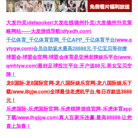
大发扑克|dafapoker|大发在线德州扑克|大发德州扑克策
略网站——大发游戏导航(dfyxdh.com)
千亿体育_千亿体育官网_千亿APP_千亿体育平台
(www.q
ytygw.com)
会员自助返水最高28888元,千亿宝贝等你撩
球盟会-球盟会官网-球盟会体育是亚洲老牌娱乐平台(www.
qmhtyw.com)最好足球投注平台,开户送88元,美女宝贝空
降！
龙8国际-龙8国际官网-龙八国际娱乐官网-龙八国际娱乐下
载(www.l8gjw.com)全球最佳老虎机平台,每日存款送3888
元！
乐虎国际-乐虎国际官网-乐虎棋牌游戏官网-乐虎体育app
下载(www.lhgjgw.com)真人百家乐连赢,最高88888,让您
喜上加喜！