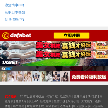
浪漫情事(中)
智取日本熟妇
乱世情慾(下)
友情链接：
2022世界杯杯投注
|
传说导航
|
欧宝娱乐
|
原味日漫
|
5M导航
|
粉
色导航
|
免费A片
|
线上AV
|
新笔趣阁
|
星空小说
|
八荒小说
|
大发娱乐
|
迈博
体育
|
蜗牛扑克
|
顺博体育下载
|
星河影院
|
迈博导航
|
乐天堂娱乐
|
乐天堂导航