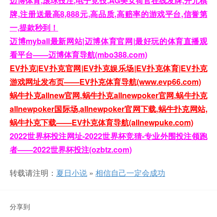
迈博体育,滚球投注,电子竞技,AG美女荷官在线发牌,开元棋
牌,注册送最高8,888元,高品质,高赔率的游戏平台,信誉第
一,提款秒到！
迈博myball最新网站|迈博体育官网|最好玩的体育直播观
看平台——迈博体育导航(mbo388.com)
EV扑克|EV扑克官网|EV扑克娱乐场|EV扑克体育|EV扑克
游戏网址发布页——EV扑克体育导航(www.evp66.com)
蜗牛扑克allnew官网,蜗牛扑克allnewpoker官网,蜗牛扑克
allnewpoker国际场,allnewpoker官网下载,蜗牛扑克网站,
蜗牛扑克下载——EV扑克体育导航(allnewpuke.com)
2022世界杯投注网址-2022世界杯竞猜-专业外围投注领跑
者——2022世界杯投注(ozbtz.com)
转载请注明：
夏日小说
»
相信自己一定会成功
分享到