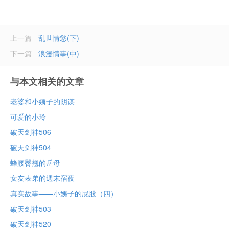
上一篇
乱世情慾(下)
下一篇
浪漫情事(中)
与本文相关的文章
老婆和小姨子的阴谋
可爱的小玲
破天剑神506
破天剑神504
蜂腰臀翘的岳母
女友表弟的週末宿夜
真实故事——小姨子的屁股（四）
破天剑神503
破天剑神520