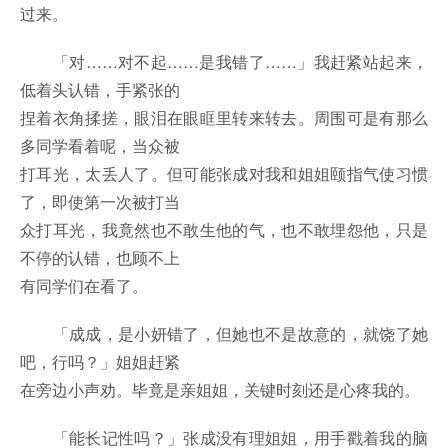
过来。
「对……对不起……是我错了……」我赶紧站起来，
低着头认错，手紧张的
捏着衣角揉搓，眼泪在眼眶里转来转去。周围可是有那么
多同学看着呢，当众被
打耳光，太丢人了。但可能张成对我和姐姐颐指气使习惯
了，即使第一次被打当
众打耳光，我竟然也不敢生他的气，也不敢埋怨他，只是
不停的认错，也顾不上
有同学们在看了。
「成成，是小妍错了，但她也不是故意的，就饶了她
吧，行吗？」姐姐赶紧
在旁边小声劝。毕竟是亲姐姐，关键时刻还是心疼我的。
「能长记性吗？」张成没有理姐姐，用手戳着我的脑