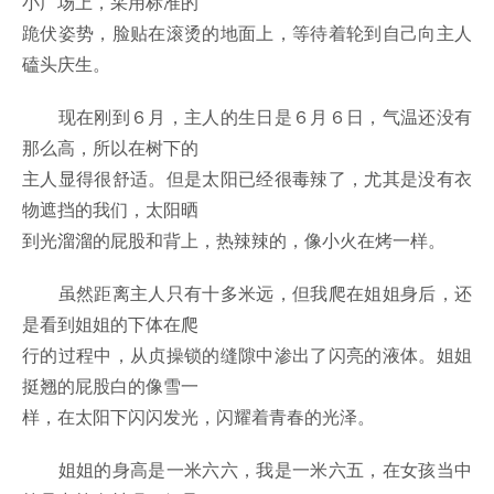
小广场上，采用标准的
跪伏姿势，脸贴在滚烫的地面上，等待着轮到自己向主人
磕头庆生。
现在刚到６月，主人的生日是６月６日，气温还没有
那么高，所以在树下的
主人显得很舒适。但是太阳已经很毒辣了，尤其是没有衣
物遮挡的我们，太阳晒
到光溜溜的屁股和背上，热辣辣的，像小火在烤一样。
虽然距离主人只有十多米远，但我爬在姐姐身后，还
是看到姐姐的下体在爬
行的过程中，从贞操锁的缝隙中渗出了闪亮的液体。姐姐
挺翘的屁股白的像雪一
样，在太阳下闪闪发光，闪耀着青春的光泽。
姐姐的身高是一米六六，我是一米六五，在女孩当中