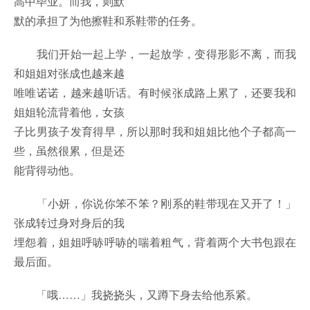
高中毕业。而我，则默
默的承担了为他擦鞋和系鞋带的任务。
我们开始一起上学，一起放学，变得形影不离，而我
和姐姐对张成也越来越
唯唯诺诺，越来越听话。有时候张成路上累了，还要我和
姐姐轮流背着他，女孩
子比男孩子发育得早，所以那时我和姐姐比他个子都高一
些，虽然很累，但是还
能背得动他。
「小妍，你说你笨不笨？刚系的鞋带现在又开了！」
张成转过身对身后的我
埋怨着，姐姐呼哧呼哧的喘着粗气，背着两个大书包跟在
最后面。
「哦……」我挠挠头，又蹲下身去给他系紧。