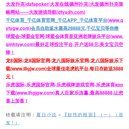
大发扑克|dafapoker|大发在线德州扑克|大发德州扑克策
略网站——大发游戏导航(dfyxdh.com)
千亿体育_千亿体育官网_千亿APP_千亿体育平台
(www.q
ytygw.com)
会员自助返水最高28888元,千亿宝贝等你撩
球盟会-球盟会官网-球盟会体育是亚洲老牌娱乐平台(www.
qmhtyw.com)最好足球投注平台,开户送88元,美女宝贝空
降！
龙8国际-龙8国际官网-龙八国际娱乐官网-龙八国际娱乐下
载(www.l8gjw.com)全球最佳老虎机平台,每日存款送3888
元！
乐虎国际-乐虎国际官网-乐虎棋牌游戏官网-乐虎体育app
下载(www.lhgjgw.com)真人百家乐连赢,最高88888,让您
喜上加喜！
转载请注明：
夏日小说
»
【奴性的根源】（一）（首
发！）