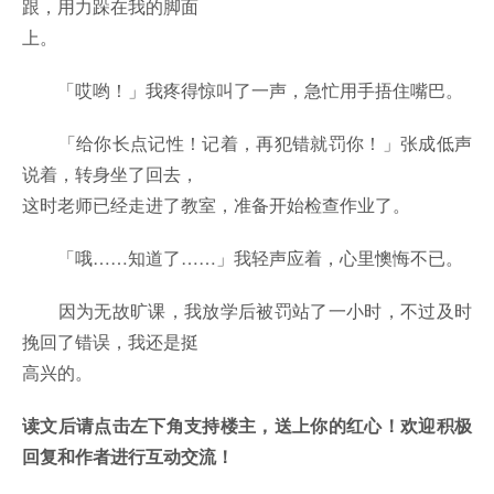
跟，用力跺在我的脚面
上。
「哎哟！」我疼得惊叫了一声，急忙用手捂住嘴巴。
「给你长点记性！记着，再犯错就罚你！」张成低声
说着，转身坐了回去，
这时老师已经走进了教室，准备开始检查作业了。
「哦……知道了……」我轻声应着，心里懊悔不已。
因为无故旷课，我放学后被罚站了一小时，不过及时
挽回了错误，我还是挺
高兴的。
读文后请点击左下角支持楼主，送上你的红心！欢迎积极
回复和作者进行互动交流！