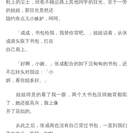
鞋上的尘土，丝亳不顾忌路上其他同学的目光。至于一旁
的姐姐，那目光竟然还
隐约有点儿小嫉妒，呵呵。
「成成，书包给我，我替你背吧。」姐姐说着，从张
成肩头取下书包，扛在
自己肩上。
「好啊，小婉。」张成配合的卸下沉甸甸的书包，还
不忘转头对我说：「小
妍，看你姐多好。」
姐姐得意的看了我一眼，两个大书包压得她背都驼
了，她还挺高兴，脸上像
开了花似的。
从此之后，张成再也没有自己背过书包，一直到我们