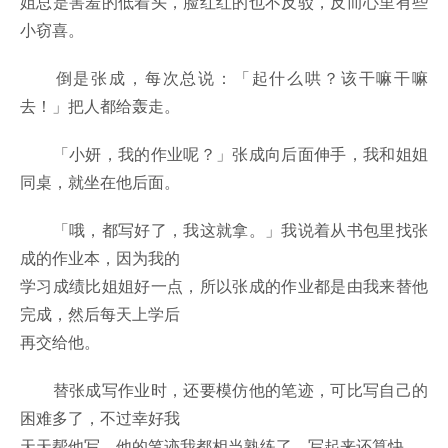
姐总是害羞的低着头，脸红红的也不反驳，反而心里有些
小窃喜。
倒是张成，每次总说：「起什么哄？该干嘛干嘛
去！」把人都给轰走。
「小妍，我的作业呢？」张成向后面伸手，我和姐姐
同桌，就坐在他后面。
「哦，都写好了，我这就拿。」我说着从书包里找张
成的作业本，因为我的
学习成绩比姐姐好一点，所以张成的作业都是由我来替他
完成，然后每天上学后
再交给他。
替张成写作业时，还要模仿他的笔迹，可比写自己的
困难多了，不过幸好我
天天帮他写，他的笔迹我都相当熟练了，写起来还算快。