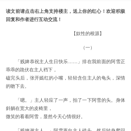
读文前请点击右上角支持楼主，送上你的红心！欢迎积极
回复和作者进行互动交流！
【奴性的根源】
（一）
「贱婢恭祝主人生日快乐……」排在我前面的阿雪正
乖乖的跪伏在主人裆下，
磕完头后，张开嫣红的小嘴，轻轻含住主人的龟头，深情
的吻下去。
「嗯。」主人轻应了一声，拍了一下阿雪的头。身体
斜躺在宽大的皮椅里，
微笑的看着阿雪，显然今天心情很好。
「贱婢谢主人。」阿雪再向主人磕头，然后转身爬回