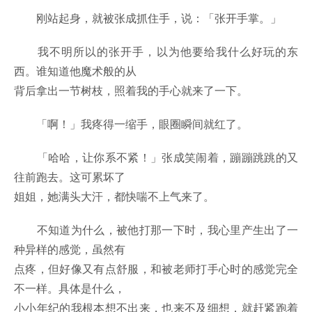
刚站起身，就被张成抓住手，说：「张开手掌。」
我不明所以的张开手，以为他要给我什么好玩的东
西。谁知道他魔术般的从
背后拿出一节树枝，照着我的手心就来了一下。
「啊！」我疼得一缩手，眼圈瞬间就红了。
「哈哈，让你系不紧！」张成笑闹着，蹦蹦跳跳的又
往前跑去。这可累坏了
姐姐，她满头大汗，都快喘不上气来了。
不知道为什么，被他打那一下时，我心里产生出了一
种异样的感觉，虽然有
点疼，但好像又有点舒服，和被老师打手心时的感觉完全
不一样。具体是什么，
小小年纪的我根本想不出来，也来不及细想，就赶紧跑着