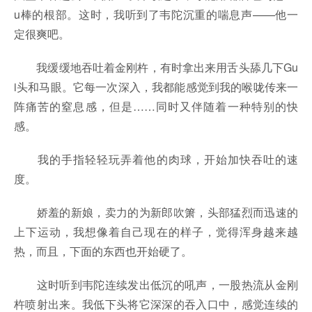
u棒的根部。这时，我听到了韦陀沉重的喘息声——他一
定很爽吧。
我缓缓地吞吐着金刚杵，有时拿出来用舌头舔几下Gu
i头和马眼。它每一次深入，我都能感觉到我的喉咙传来一
阵痛苦的窒息感，但是……同时又伴随着一种特别的快
感。
我的手指轻轻玩弄着他的肉球，开始加快吞吐的速
度。
娇羞的新娘，卖力的为新郎吹箫，头部猛烈而迅速的
上下运动，我想像着自己现在的样子，觉得浑身越来越
热，而且，下面的东西也开始硬了。
这时听到韦陀连续发出低沉的吼声，一股热流从金刚
杵喷射出来。我低下头将它深深的吞入口中，感觉连续的