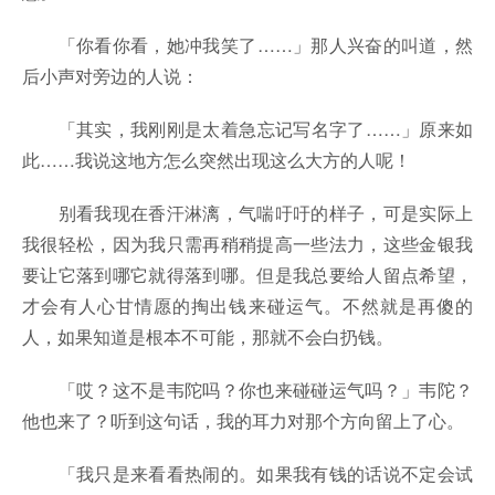
「你看你看，她冲我笑了……」那人兴奋的叫道，然
后小声对旁边的人说：
「其实，我刚刚是太着急忘记写名字了……」原来如
此……我说这地方怎么突然出现这么大方的人呢！
别看我现在香汗淋漓，气喘吁吁的样子，可是实际上
我很轻松，因为我只需再稍稍提高一些法力，这些金银我
要让它落到哪它就得落到哪。但是我总要给人留点希望，
才会有人心甘情愿的掏出钱来碰运气。不然就是再傻的
人，如果知道是根本不可能，那就不会白扔钱。
「哎？这不是韦陀吗？你也来碰碰运气吗？」韦陀？
他也来了？听到这句话，我的耳力对那个方向留上了心。
「我只是来看看热闹的。如果我有钱的话说不定会试