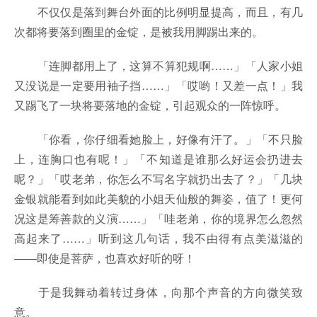
不仅仅是落到舞台外面的比例明显提高，而且，有几
次都将要落到圈里的金锭，是被我用脚踢出来的。
「连脚都用上了，这算不算犯规啊……」「人家小姐
又没说是一定要用袖子挡……」「哎哟！又差一点！」我
又踢飞了一块将要落地的金锭，引起观众的一阵惊呼。
「你看，你仔细看她脸上，好像有汗了。」「不只脸
上，连胸口也有呢！」「不知道是谁那么好运会扔进去
呢？」「哎老弟，你怎么不写名字就扔出去了？」「几块
金银就能看到如此美貌的小姐天仙般的舞姿，值了！更何
况这是筹善款的义演……」「哇老弟，你的境界怎么忽然
高起来了……」听到这几句话，我不由得有点美滋滋的
——即使是菩萨，也喜欢好听的呀！
于是我舞动着转过身体，向那个声音的方向微笑致
意。