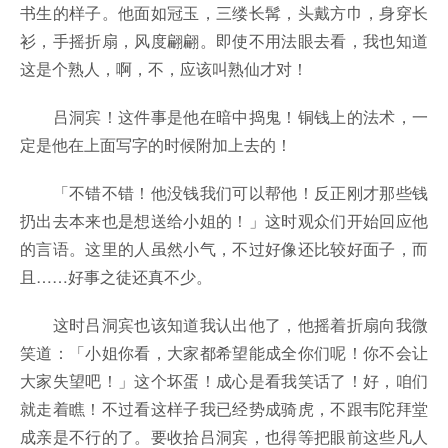
书生的样子。他面如冠玉，三缕长髯，头戴方巾，身穿长
衫，手摇折扇，风度翩翩。即使不用法眼去看，我也知道
这是个熟人，啊，不，应该叫熟仙才对！
吕洞宾！这件事是他在暗中捣鬼！铜钱上的法术，一
定是他在上面写字的时候附加上去的！
「不错不错！他没钱我们可以帮他！反正刚才那些钱
扔出去本来也是想送给小姐的！」这时观众们开始回应他
的言语。这里的人虽然小气，不过好像还比较好面子，而
且……好事之徒还真不少。
这时吕洞宾也该知道我认出他了，他摇着折扇向我微
笑道：「小姐你看，大家都希望能成全你们呢！你不会让
大家失望吧！」这个坏蛋！成心是看我笑话了！好，咱们
就走着瞧！不过看这样子我已经势成骑虎，不跟韦陀拜堂
成亲是不行的了。要收拾吕洞宾，也得等把眼前这些凡人