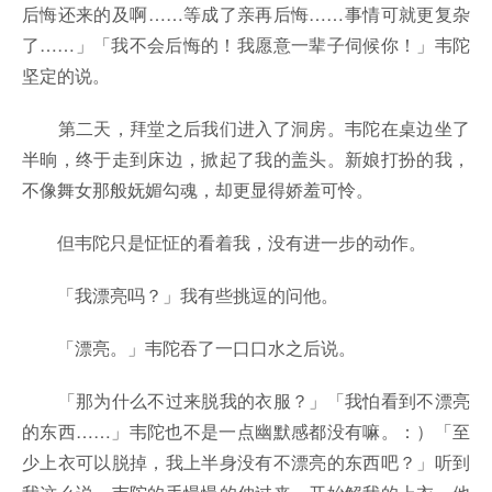
后悔还来的及啊……等成了亲再后悔……事情可就更复杂
了……」「我不会后悔的！我愿意一辈子伺候你！」韦陀
坚定的说。
第二天，拜堂之后我们进入了洞房。韦陀在桌边坐了
半晌，终于走到床边，掀起了我的盖头。新娘打扮的我，
不像舞女那般妩媚勾魂，却更显得娇羞可怜。
但韦陀只是怔怔的看着我，没有进一步的动作。
「我漂亮吗？」我有些挑逗的问他。
「漂亮。」韦陀吞了一口口水之后说。
「那为什么不过来脱我的衣服？」「我怕看到不漂亮
的东西……」韦陀也不是一点幽默感都没有嘛。：）「至
少上衣可以脱掉，我上半身没有不漂亮的东西吧？」听到