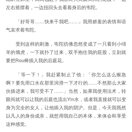
左右摇摆着，一边扭回头去看着身后的韦陀。
「好哥哥……快来干我吧……」我用娇羞的表情和语
气哀求着韦陀。
受到这样的刺激，韦陀彷佛忽然变成了一只看到小绵
羊的饿虎，一下就扑了过来，双手抱住我的屁股，立刻就
要把Rou棒插入我的后庭花。
「等一下！」我赶紧制止了他：「你怎么这么猴急
啊？要先用口水在那里润滑一下才行的……不然那么大家
伙插进来，我可受不了……」当然，如果我使用法术，转
眼间就可以让我的后庭也流出Yin水，或者我直接就可以变
身为完全的女人，让他插入我的阴沪。但是，今天我既然
以凡人的身份成亲，就想用我自己的本体，来体会和享受
这种感觉。