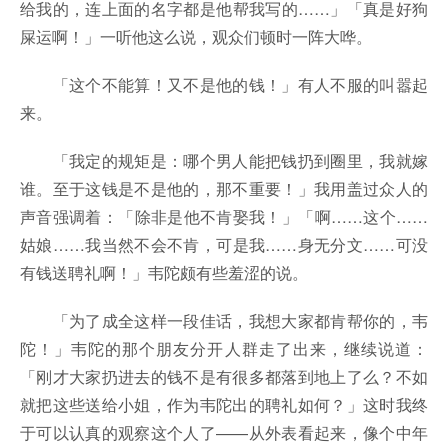
给我的，连上面的名字都是他帮我写的……」「真是好狗
屎运啊！」一听他这么说，观众们顿时一阵大哗。
「这个不能算！又不是他的钱！」有人不服的叫嚣起
来。
「我定的规矩是：哪个男人能把钱扔到圈里，我就嫁
谁。至于这钱是不是他的，那不重要！」我用盖过众人的
声音强调着：「除非是他不肯娶我！」「啊……这个……
姑娘……我当然不会不肯，可是我……身无分文……可没
有钱送聘礼啊！」韦陀颇有些羞涩的说。
「为了成全这样一段佳话，我想大家都肯帮你的，韦
陀！」韦陀的那个朋友分开人群走了出来，继续说道：
「刚才大家扔进去的钱不是有很多都落到地上了么？不如
就把这些送给小姐，作为韦陀出的聘礼如何？」这时我终
于可以认真的观察这个人了——从外表看起来，像个中年