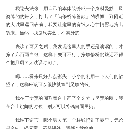
我隐去法像，用自己的本体装扮成一个身材曼妙、风
姿绰约的舞女，打出了「为修桥筹善款」的横幅，到附近
的大城里巡回表演，我要让这里的有钱人心甘情愿地掏出
钱来。当然，我是只卖艺，不卖身的。
表演了两天之后，我发现这里人的手还是满紧的，才
挣了几百两白银，这样下去可不行，挣够修桥的钱还不得
个把月啊？太耽误时间了。
嗯……看来只好加点彩头，小小的利用一下人们的欲
望了，这样应该可以很快就筹到足够的钱。
我在三丈宽的圆形舞台上画了个２丈５尺宽的圈，我
在台上跳舞的时候，别人可以将钱向圈里扔。
我许下诺言：哪个男人第一个将钱扔进了圈里，无论
是金锭、银元宝，还是铜钱，我都会嫁给他。