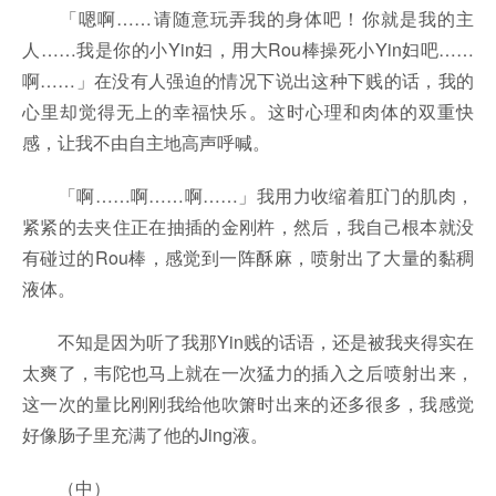
「嗯啊……请随意玩弄我的身体吧！你就是我的主
人……我是你的小Yin妇，用大Rou棒操死小Yin妇吧……
啊……」在没有人强迫的情况下说出这种下贱的话，我的
心里却觉得无上的幸福快乐。这时心理和肉体的双重快
感，让我不由自主地高声呼喊。
「啊……啊……啊……」我用力收缩着肛门的肌肉，
紧紧的去夹住正在抽插的金刚杵，然后，我自己根本就没
有碰过的Rou棒，感觉到一阵酥麻，喷射出了大量的黏稠
液体。
不知是因为听了我那Yin贱的话语，还是被我夹得实在
太爽了，韦陀也马上就在一次猛力的插入之后喷射出来，
这一次的量比刚刚我给他吹箫时出来的还多很多，我感觉
好像肠子里充满了他的Jing液。
（中）