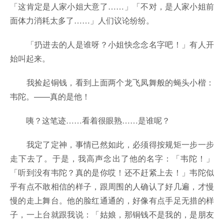
「这肯定是人家小姐大意了……」「不对，是人家小姐前
面体力消耗太多了……」人们议论纷纷。
「扔进去的人是谁呀？小姐快念念名字吧！」有人开
始叫起来。
我捡起铜钱，看到上面两个龙飞凤舞般的蝇头小楷：
韦陀。——真的是他！
咦？这笔迹……看着很眼熟……是谁呢？
我定了定神，事情已然如此，必须得按规矩一步一步
走下去了。于是，我高声念出了他的名字：「韦陀！」
「听到没有韦陀？真的是你哎！还不赶紧上去！」韦陀似
乎有点不敢相信的样子，跟周围的人确认了好几遍，才慢
慢的走上舞台。他的脸红通通的，好像有点手足无措的样
子，一上台就跟我说：「姑娘，那铜钱不是我的，是朋友