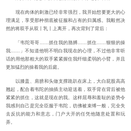
现在肉体的刺激已经非常强烈，我开始想要更大的心
理满足，享受那种彻底被征服和占有的归属感。我毅然决
然的将双手从双丨乳丨上离开，再次背到了背后：
「韦陀哥哥……抓住我的胳膊……抓住……狠狠的操
我……」不知道他明不明白我现在的心理，不过他非常听
话的用他那粗大的双手紧紧握住我纤细柔弱的小臂，并且
更加猛烈的操着我的后庭。
以膝盖、肩膀和头做支撑跪趴在床上，大白屁股高高
翘起，配合着韦陀的抽插主动迎送着，双手背在背后被他
紧紧的抓住，这就是现在的我。这样屈辱和羞耻的姿势令
我感到自己是完全臣服于韦陀，彷佛被束缚一般，完全失
去反抗的能力和意志，门户大开的任凭他随意处置和玩
弄。