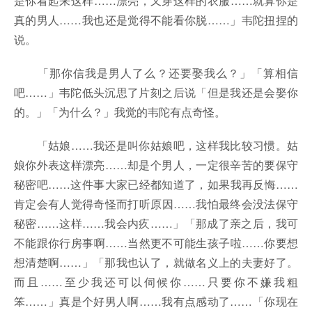
是你看起来这样……漂亮，又穿这样的衣服……就算你是
真的男人……我也还是觉得不能看你脱……」韦陀扭捏的
说。
「那你信我是男人了么？还要娶我么？」「算相信
吧……」韦陀低头沉思了片刻之后说「但是我还是会娶你
的。」「为什么？」我觉的韦陀有点奇怪。
「姑娘……我还是叫你姑娘吧，这样我比较习惯。姑
娘你外表这样漂亮……却是个男人，一定很辛苦的要保守
秘密吧……这件事大家已经都知道了，如果我再反悔……
肯定会有人觉得奇怪而打听原因……我怕最终会没法保守
秘密……这样……我会内疚……」「那成了亲之后，我可
不能跟你行房事啊……当然更不可能生孩子啦……你要想
想清楚啊……」「那我也认了，就做名义上的夫妻好了。
而且……至少我还可以伺候你……只要你不嫌我粗
笨……」真是个好男人啊……我有点感动了……「你现在