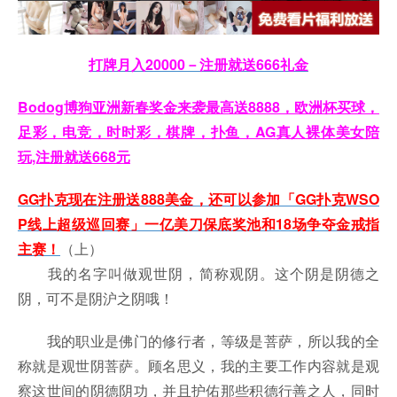
打牌月入20000－注册就送666礼金
Bodog博狗亚洲新春奖金来袭最高送8888，欧洲杯买球，
足彩，电竞，时时彩，棋牌，扑鱼，AG真人裸体美女陪
玩,注册就送668元
GG扑克现在注册送888美金，还可以参加「GG扑克WSO
P线上超级巡回赛」一亿美刀保底奖池和18场争夺金戒指
主赛！
（上）
我的名字叫做观世阴，简称观阴。这个阴是阴德之
阴，可不是阴沪之阴哦！
我的职业是佛门的修行者，等级是菩萨，所以我的全
称就是观世阴菩萨。顾名思义，我的主要工作内容就是观
察这世间的阴德阴功，并且护佑那些积德行善之人，同时