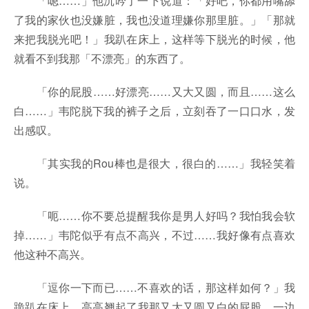
「嗯……」他沉吟了一下说道：「好吧，你都用嘴舔
了我的家伙也没嫌脏，我也没道理嫌你那里脏。」「那就
来把我脱光吧！」我趴在床上，这样等下脱光的时候，他
就看不到我那「不漂亮」的东西了。
「你的屁股……好漂亮……又大又圆，而且……这么
白……」韦陀脱下我的裤子之后，立刻吞了一口口水，发
出感叹。
「其实我的Rou棒也是很大，很白的……」我轻笑着
说。
「呃……你不要总提醒我你是男人好吗？我怕我会软
掉……」韦陀似乎有点不高兴，不过……我好像有点喜欢
他这种不高兴。
「逗你一下而已……不喜欢的话，那这样如何？」我
跪趴在床上，高高翘起了我那又大又圆又白的屁股，一边