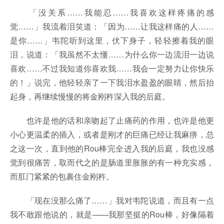
「没关系……我能忍……我喜欢这样疼痛的感
觉……」我流着泪笑道：「因为……让我这样痛的人……
是你……」韦陀听到这里，伏下身子，轻轻擦着我的眼
泪，说道：「我虽然不太懂……为什么你一边流泪一边说
喜欢……不过我知道你喜欢我……我会一定努力让你快乐
的！」说完，他轻轻亲了一下我泪水盈盈的眼睛，然后抬
起身，再继续慢慢的将金刚杵深入我的后庭。
也许是他的话和亲吻起了止痛药的作用，也许是他更
小心更温柔的插入，或者是刚才的巨痛已经让我麻痹，总
之这一次，直到他的Rou棒完全进入我的后庭，我也没感
觉到很痛苦，取而代之的是肠道里胀胀的有一种充实感，
而肛门紧紧的包裹住金刚杵。
「现在没那么痛了……」我对韦陀说道，而且有一点
我不敢跟他说的，就是——我那坚挺的Rou棒，好像隔着