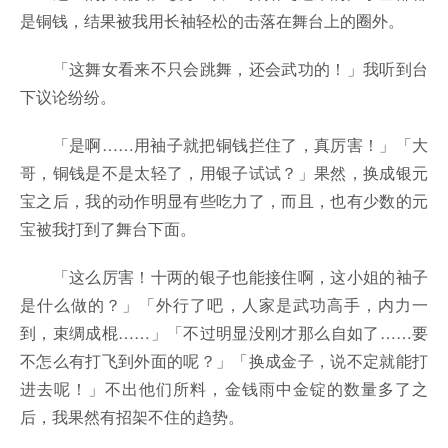
是铜钱，结果被我用长袖轻松的击落在舞台上的圈外。
「这舞女看来不只会跳舞，还会武功的！」我听到台
下议论纷纷。
「是啊……用袖子就把铜钱拦住了，真厉害！」「大
哥，铜钱是不是太轻了，用银子试试？」果然，换成银元
宝之后，我的动作明显有些吃力了，而且，也有少数的元
宝被我打到了舞台下面。
「这么厉害！十两的银子也能接住啊，这小姐的袖子
是什么做的？」「外行了吧，人家是武功高手，内力一
到，束绸成棍……」「不过明显没刚才那么自如了……要
不怎么有打飞到外面的呢？」「换成金子，说不定就能打
进去呢！」不出他们所料，金钱雨中金锭的数量多了之
后，我果然有招架不住的趋势。