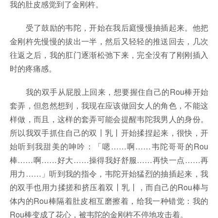
我的肚皮感觉到了金刚杵。
受了鼓励的韦陀，开始在我后庭慢慢抽插起来。他把
金刚杵先慢慢的拔出一半，然后又轻轻的推送回去，几次
往返之后，我的肛门逐渐松弛下来，完全没有了刚刚插入
时的疼痛感。
我的双手从屁股上回来，想要握住自己的Rou棒开始
套弄，但忽然想到，我现在应该做回女人的角色，不能这
样做，而且，这样的套弄可能会提醒韦陀我男人的身份。
所以我双手抓住自己的双丨乳丨开始揉捏起来，很快，开
始听到我甜美的呻吟：「嗯……啊……韦陀哥哥的Rou
棒……啊……好大……操得我好舒服……再快一点……再
用力……」听到我的指令，韦陀开始猛烈的抽插起来，我
的双手也用力揉搓和挤压着双丨乳丨，而自己的Rou棒与
体内的Rou棒隔着肚皮相互磨擦着，给我一种错觉：我的
Rou棒变成了花心，被韦陀的金刚杵不停地攻击着。