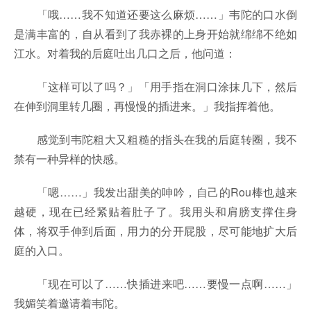
「哦……我不知道还要这么麻烦……」韦陀的口水倒
是满丰富的，自从看到了我赤裸的上身开始就绵绵不绝如
江水。对着我的后庭吐出几口之后，他问道：
「这样可以了吗？」「用手指在洞口涂抹几下，然后
在伸到洞里转几圈，再慢慢的插进来。」我指挥着他。
感觉到韦陀粗大又粗糙的指头在我的后庭转圈，我不
禁有一种异样的快感。
「嗯……」我发出甜美的呻吟，自己的Rou棒也越来
越硬，现在已经紧贴着肚子了。我用头和肩膀支撑住身
体，将双手伸到后面，用力的分开屁股，尽可能地扩大后
庭的入口。
「现在可以了……快插进来吧……要慢一点啊……」
我媚笑着邀请着韦陀。