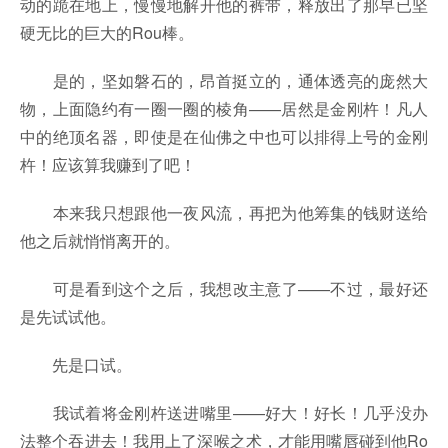
动的跪在地上，慢慢地解开他的裤带，释放出了那早已坚
硬无比的巨大的Rou棒。
是的，坚如磐石的，昂首挺立的，通体透亮的庞然大
物，上面隐约有一圈一圈的棱角——居然是金刚杵！凡人
中的绝顶名器，即使是在仙佛之中也可以排得上号的金刚
杵！应该算我赚到了吧！
本来我只想跟他一夜风流，再把为他筹集的钱财送给
他之后就悄悄离开的。
可是看到这个之后，我想改主意了——不过，最好还
是先试试他。
先是口试。
我试着将金刚杵送进嘴里——好大！好长！几乎没办
法整个吞进去！我用上了深喉之术，才能用嘴唇碰到他Ro