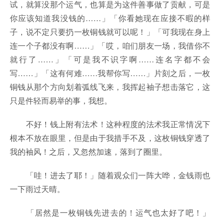
试，就算没那个运气，也算是为这件善事做了贡献，可是
你应该知道我没钱的……」「你看她现在应接不暇的样
子，说不定只要扔一枚铜钱就可以呢！」「可我现在身上
连一个子都没有啊……」「哎，咱们朋友一场，我借你不
就行了……」「可是我不识字啊……连名字都不会
写……」「这有何难……我帮你写……」片刻之后，一枚
铜钱从那个方向划着弧线飞来，我挥起袖子想击落它，这
只是件轻而易举的事，我想。
不好！钱上附有法术！这种程度的法术我正常情况下
根本不放在眼里，但是由于我措手不及，这枚铜钱穿透了
我的袖风！之后，又忽然加速，落到了圈里。
「哇！进去了耶！」随着观众们一阵大哗，金钱雨也
一下雨过天晴。
「居然是一枚铜钱先进去的！运气也太好了吧！」