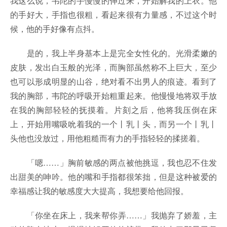
我这么说，韦陀的手慢慢的伸过来，开始解我的上衣。他
的手好大，手指也很粗，看起来很有力量感，不过这个时
候，他的手好像有点抖。
是的，我上半身基本上是完全女性化的。光滑柔嫩的
皮肤，发出白玉般的光泽，而胸部虽然称不上巨大，至少
也可以形成明显的山谷，绝对看不出男人的痕迹。看到了
我的胸部，韦陀的呼吸开始粗重起来。他慢慢地将双手放
在我的胸部轻轻的抚摸着。片刻之后，他将我压倒在床
上，开始用嘴吸吮着我的一个丨乳丨头，而另一个丨乳丨
头他也没放过，用他粗糙而有力的手指轻轻的揉搓着。
「嗯……」胸前敏感的两点被他挑逗，我也忍不住发
出甜美的呻吟。他的嘴和手指都很笨拙，但是这种被爱的
幸福感让我的敏感度大大提高，我想要给他回报。
「你坐在床上，我来帮你弄……」我抛弃了娇羞，主