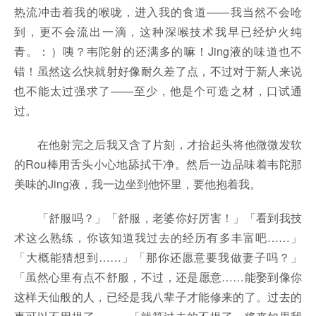
热流冲击着我的喉咙，进入我的食道——我当然不会呛
到，更不会流出一滴，这种深喉技术我早已经炉火纯
青。：）咦？韦陀射的还满多的嘛！Jing液的味道也不
错！虽然这么快就射好像耐久差了点，不过对于新人来说
也不能太过强求了——至少，他是个可造之材，口试通
过。
在他射完之后我又含了片刻，才抬起头将他微微发软
的Rou棒用舌头小心地舔拭干净。然后一边品味着韦陀那
美味的Jing液，我一边坐到他怀里，要他抱着我。
「舒服吗？」「舒服，老婆你好厉害！」「看到我技
术这么熟练，你该知道我过去的经历有多丰富吧……」
「大概能猜想到……」「那你还愿意要我做妻子吗？」
「虽然心里有点不舒服，不过，还是愿意……能娶到像你
这样天仙般的人，已经是我八辈子才能修来的了。过去的