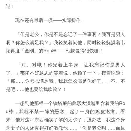
过！
现在还有最后一项——实际操作！
「但是老公，你是不是忘记了一件事啊？我可是男人
啊？你怎么满足我？」我轻笑着问他，同时轻轻抚摸着韦
陀再度「金刚」的Rou棒——他恢复得很快嘛！
「对、对哦！你光着上半身，让我忘记你是男人
了。」韦陀不好意思的笑着说，他顿了一下，接着说道：
「那……你怎么满足我，我就怎么满足你好了。」不、不
是吧……他也要给我吹箫？！
一想到他那样一个铁塔般的彪形大汉嘴里含着我的Ro
u棒，我就不禁一阵的恶寒，起了一身的鸡皮疙瘩。看
来，他对这种东西确实了解的太少了，没办法，我这个身
为妻子的人还真得好好教教他……「你是老公啊……而且