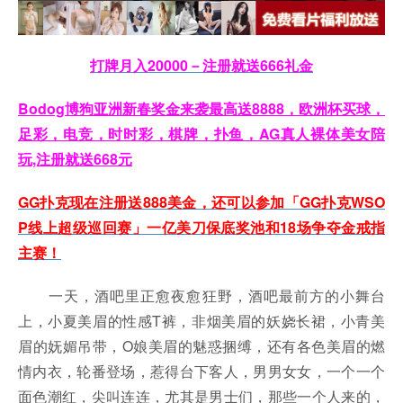
打牌月入20000－注册就送666礼金
Bodog博狗亚洲新春奖金来袭最高送8888，欧洲杯买球，
足彩，电竞，时时彩，棋牌，扑鱼，AG真人裸体美女陪
玩,注册就送668元
GG扑克现在注册送888美金，还可以参加「GG扑克WSO
P线上超级巡回赛」一亿美刀保底奖池和18场争夺金戒指
主赛！
一天，酒吧里正愈夜愈狂野，酒吧最前方的小舞台
上，小夏美眉的性感T裤，非烟美眉的妖娆长裙，小青美
眉的妩媚吊带，O娘美眉的魅惑捆缚，还有各色美眉的燃
情内衣，轮番登场，惹得台下客人，男男女女，一个一个
面色潮红，尖叫连连，尤其是男士们，那些一个人来的，