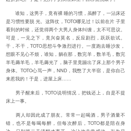
谁知，这男子，竟有裸 睡的习惯，虽醉了，一沾床还
是习惯性要脱 光。这阵仗，TOTO哪见过！以前在片 子里
看到的时候，还觉得两个大男人身体纠缠，太不可思议。
可是，一见之下，竟兴奋莫名，反应剧烈，跃跃欲试。
干，不干，TOTO思想斗争激烈进行。一度跑去睡沙发，
想眼不见心不烦，谁知，躺在那，数完羊，数羊毛，数完
羊毛薅羊毛，羊毛薅光了，脑子里竟蹦出了床上那个男子
身体。TOTO心骂一声，NND，我憋了大半宿，是你自己
来惹我的！于是，进屋上床……
男子醒来后，TOTO说明情况，把钱还上，自是不提
床上一事。
两人却因此成了朋友。常常一起喝酒，男子酒量不
错，也不是每喝每醉，但每次醉后，TOTO都是陪在身