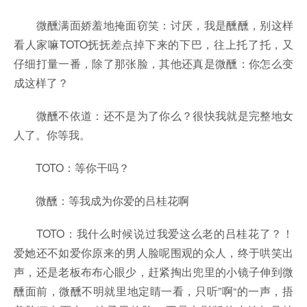
微醺满面娇羞地掩面窃笑：讨厌，我是醺醺，别这样
看人家嘛TOTO抚抚差点掉下来的下巴，往上托了托，又
仔细打量一番，除了那张脸，其他还真是微醺：你怎么变
成这样了？
微醺不依道：还不是为了你么？很快我就是完整地女
人了。你等我。
TOTO：等你干吗？
微醺：等我成为你爱的吕桂花啊
TOTO：我什么时候说过我爱这么老的吕桂花了？！
爱她还不如爱你原来的男人脸呢围观的众人，终于哄笑出
声，还是老板布布心眼少，赶紧掏出兜里的小镜子伸到微
醺面前，微醺不明就里地定睛一看，只听”啊“的一声，捂