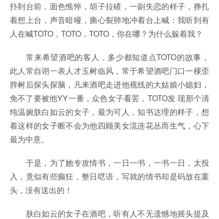
扑到台前，面色憔悴，胡子拉碴，一副失恋的样子，挣扎
着想上台，声音暗哑，撕心裂肺地冲着台上喊：我听到有
人在喊TOTO，TOTO，TOTO，你在哪？为什么躲着我？
常来希望酒吧的客人，多少都知道点TOTO的故事，
此人常自诩一表人才玉树临风，常于希望酒吧门口一棵歪
脖树后探头探脑，凡来酒吧走进他视线的大姑娘小媳妇，
免不了要被他YY一番，众色女子看罢，TOTO发 现那个清
纯温婉肤白如云的女子，最为可人，知书达理的样子，想
着这样的女子断不会为他四顾美女流连花丛而生气，心下
最为中意。
于是，为了她专攻情书，一日一书，一书一日，太投
入，竟似有些癫狂，整日呓语，写就的情书却是码放在案
头，没有送出的！
肤白如云的女子在酒吧，听有人不无遗憾地摇头提及