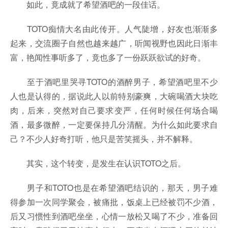
如此，竟成就了希望酒吧的一段佳话。
TOTO痴情大名由此传开。人气陡增，好友也渐渐多
起来，交流圈子自然也越来越广，听闻视野也因此日渐丰
富，艳闻性事听多了，竟也多了一份跃跃欲试的好奇。
至于酒吧里哭寻TOTO的酒醉男子，希望酒吧里不少
人也是认得的，据说此人以前特别豪爽，大碗喝酒大块吃
肉，后来，突然对自己要求变严，任何时候任何场合喝
酒，最多微醉，一定要保持几分清醒。为什么如此要求自
己？不少人好奇打听，他只是苦笑摇头，并不解释。
其实，这个转变，是发生在认识TOTO之后。
男子和TOTO也是在希望酒吧结识的，那天，男子难
得参加一次同学聚会，被痛批，饭桌上已经被罚不少酒，
后又习惯性到酒吧坐坐，心情一放松又喝了不少，准备回