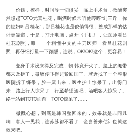
价钱，模样，时间等一切谈妥，临上手术台，微醺突
然想起TOTO尤喜桂花，喝酒时候常听他哼哼“刘三斤，你
的媳妇叫吕桂花”，那吕桂花也是俊俏得很，整成那样的估
计更靠谱，于是，打开电脑，点开《手机》，让医师看吕
桂花剧照，唯一一个稍懂中文的主刀医师一看吕桂花剧
照，再仔细打量一下微醺，连说，OK!OK!这个，更容易！
变身手术没来得及完成，朝 韩竟开火了。脸上的绷带
都未及拆了，微醺便吓得赶紧回国了。就近找了一个整形
医院拆了绑带，脸一露出来，医生护士惊呆了，出得门
来，路上行人惊呆了，行至希望酒吧，酒吧客人惊呆了。
终于站到TOTO面前，TOTO惊呆了……
微醺心想，到底是韩国整回来的，效果就是非同凡
响，客人一见我，连苏苏都不看了，金喜善来估计也就这
效果吧。