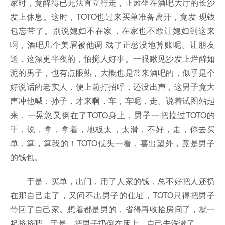
家时，竟醉得已无法直立行走，正瘫坐在酒吧大厅的长沙
发上休息。这时，TOTO也过来买单准备离开，竟发 现钱
包忘带了。别说媳妇不在家，在家也不敢让媳妇到这来
啊，酒吧几个美眉被他调 戏了正愁没地算账呢。让朋友
送，这深更半夜的，怕搅人好事。一眼瞅见沙发上烂醉如
泥的男子，也有点眼熟，大概也是常来酒吧的，似乎是个
好说话的老实人，便上前打招呼，还没出声，这男子竟大
声冲他喊：孙子，才来啊，车，车呢，走。说着试图站起
来，一晃悠又倒在了TOTO身上，男子一把拉过TOTO的
手，说，拿，拿着，地板太，太滑，不好，走，你去买
单，算，算我的！TOTO低头一看，喜出望外，竟是男子
的钱包。
于是，买单，出门，用了人家的钱，总不好把人还扔
在那自己走了，又问不出男子的住址，TOTO只得把男子
带回了自己家。想着都是男的，省得再收拾房间了，就一
起挤挤吧。于是，把男子扔倒在床上，自己去洗漱了。