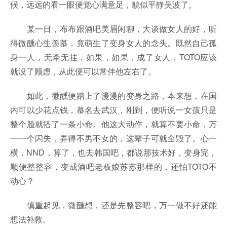
候，远远的看一眼便觉心满意足，貌似平静吴波了。
某一日，布布跟酒吧美眉闲聊，大谈做女人的好，听
得微醺心生羡慕，竟萌生了变身女人的念头。既然自己孤
身一人，无牵无挂，如果，如果，成了女人，TOTO应该
就没了顾虑，从此便可以常伴他左右了。
如此，微醺便踏上了漫漫的变身之路，本来想，在国
内可以少花点钱，慕名去武汉，刚到，便听说一女孩只是
整个脸就搭了一条小命。他这大动作，就算不要小命，万
一一个闪失，弄得不男不女的，这辈子可就全毁了。心一
横，NND，算了，也去韩国吧，都说那技术好，变身完，
顺便整整容，变成酒吧老板娘苏苏那样的，还怕TOTO不
动心？
慎重起见，微醺想，还是先整容吧，万一做不好还能
想法补救。