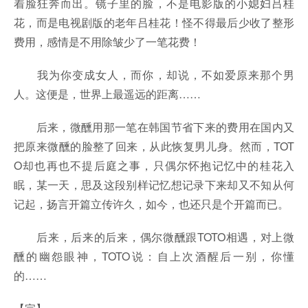
着脸狂奔而出。镜子里的脸，不是电影版的小媳妇吕桂
花，而是电视剧版的老年吕桂花！怪不得最后少收了整形
费用，感情是不用除皱少了一笔花费！
我为你变成女人，而你，却说，不如爱原来那个男
人。这便是，世界上最遥远的距离……
后来，微醺用那一笔在韩国节省下来的费用在国内又
把原来微醺的脸整了回来，从此恢复男儿身。然而，TOT
O却也再也不提后庭之事，只偶尔怀抱记忆中的桂花入
眠，某一天，思及这段别样记忆想记录下来却又不知从何
记起，扬言开篇立传许久，如今，也还只是个开篇而已。
后来，后来的后来，偶尔微醺跟TOTO相遇，对上微
醺的幽怨眼神，TOTO说：自上次酒醒后一别，你懂
的……