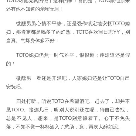
TOTO对他竟真的做了这样的事！喜的是，TOTO跟他原来
还有他不知道的亲密无间！
微醺男虽心情不平静，还是强作镇定地安抚TOTO媳
妇，那肯定都是喝多了的幻想，TOTO喜欢写日志YY，别
当真。气坏身体多不好！
TOTO媳妇仍然一时气难平，恨恨道：疼难道还是假
的！
微醺男一看还是开溜吧，人家媳妇还是让TOTO自己
安抚吧。
四处打听，听说TOTO在希望酒吧，赶去了，却并不
见TOTO。接连几日，听别人说刚还在呢，待自己去找，
总是不见人，想来，是TOTO刻意躲着了。心下不免失
落，不知不觉一杯杯酒入了愁肠，竟，再次大醉如泥。