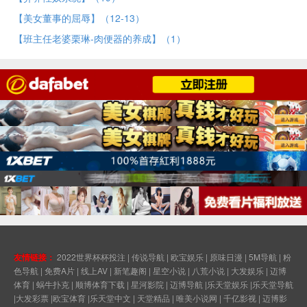
【美女董事的屈辱】（12-13）
【班主任老婆栗琳-肉便器的养成】（1）
友情链接：
2022世界杯杯投注
|
传说导航
|
欧宝娱乐
|
原味日漫
|
5M导航
|
粉
色导航
|
免费A片
|
线上AV
|
新笔趣阁
|
星空小说
|
八荒小说
|
大发娱乐
|
迈博
体育
|
蜗牛扑克
|
顺博体育下载
|
星河影院
|
迈博导航
|
乐天堂娱乐
|
乐天堂导航
|
大发彩票
|
欧宝体育
|
乐天堂中文
|
天堂精品
|
唯美小说网
|
千亿影视
|
迈博影