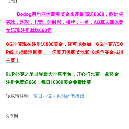
【完】
Bodog博狗亚洲新春奖金来袭最高送8888，欧洲杯
买球，足彩，电竞，时时彩，棋牌，扑鱼，AG真人裸体美
女陪玩,注册就送668元
GG扑克现在注册送888美金，还可以参加「GG扑克WSO
P线上超级巡回赛」一亿美刀保底奖池和18场争夺金戒指
主赛！
6UP扑克之星世界最大扑克平台，开心打比赛、拿奖金，
注册免费送666，每日10000美金免费比赛
转载请注明：
夏日小说
»
风骚的老板娘
分享到