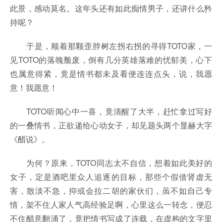
此景，感动莫名。这年头还有如此痴情男子，还讲什么矜
持呢？
于是，顺着那颗歪脖树左拐右拐的寻得TOTO家，一
见TOTO的落魄颓废，倒有几分英雄落难的忧郁美，心下
也属意得紧，竟是情书都未及看便连连点头，说，我愿
意！我愿意！
TOTO听闻心中一喜，竟清醒了大半，赶忙拿过写好
的一叠情书，正欲递给心动女子，却见题头两个显赫大字
《醋说》。
为何？原来，TOTO同志太不自信，想着如此美好的
女子，定是酒吧里众人追逐的目标，那些个假借肾虚无
害，散淡不急，抑或会拉二胡的家伙们，虽不如自己专
情，架不住人家人气高经验足啊，心里这么一转念，便忍
不住醋意翻涌了，竟把情书写成了连载，在虚构的文字里