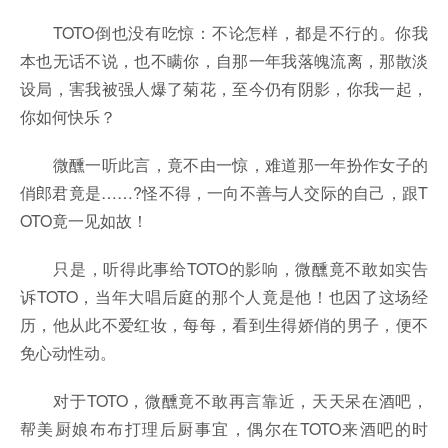
TOTO倒也没有吃惊：不论怎样，都是不行的。你我
本也无话不说，也不瞒你，自那一年我落魄流离，那散淡
设局，害我被强人爆了菊花，至今仍有阴影，你我一起，
你如何快乐？
微醺一听此言，竟不由一惊，难道那一年扮作女子的
俏郎君竟是……?怪不得，一向不善与人交际的自己，跟T
OTO竟一见如故！
只是，听得此事给TOTO的影响，微醺竟不敢如实告
诉TOTO，当年大唱后庭的那个人竟是他！也因了这场经
历，他从此不爱红妆，每每，看到生得娇俏的男子，便不
免心动性动。
对于TOTO，微醺竟不敢再言靠近，天天呆在酒吧，
帮美厨娘布布打理后厨事宜，偶尔在TOTO来酒吧的时