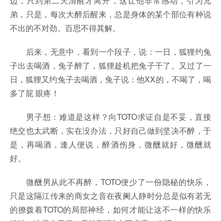
边，只到第二天清醒才离开，这让他非常感动，引为兄
弟，只是，每次大醉后醒来，总是身体的某个部位有种说
不出的不对劲。百思不得其解。
后来，无意中，看到一个段子，说：一日，狐狸约兔
子出去喝酒，兔子醉了，狐狸趁机把兔子干了。又过了一
日，狐狸又约兔子去喝酒，兔子说：他XX的，不喝了，喝
多了屁 眼疼！
男子想：难道是这样？向TOTO求证自是不妥，直接
绝交也太武断，实在没办法，只好自己做到坚决不醉，于
是，再喝酒，逢人便说，醉酒伤身，微醺就好，微醺就
好。
微醺男从此不再醉，TOTO便少了一份隐秘的快乐，
只是这隔江传来的商女之音在夜阑人静时分总是似有若无
的撩拨着TOTO的局部神经，如何才能让这不一样的快乐