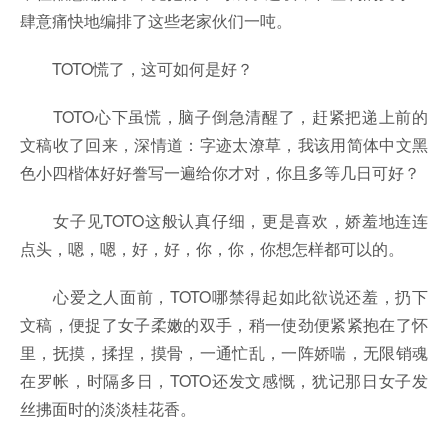
肆意痛快地编排了这些老家伙们一吨。
TOTO慌了，这可如何是好？
TOTO心下虽慌，脑子倒急清醒了，赶紧把递上前的
文稿收了回来，深情道：字迹太潦草，我该用简体中文黑
色小四楷体好好誊写一遍给你才对，你且多等几日可好？
女子见TOTO这般认真仔细，更是喜欢，娇羞地连连
点头，嗯，嗯，好，好，你，你，你想怎样都可以的。
心爱之人面前，TOTO哪禁得起如此欲说还羞，扔下
文稿，便捉了女子柔嫩的双手，稍一使劲便紧紧抱在了怀
里，抚摸，揉捏，摸骨，一通忙乱，一阵娇喘，无限销魂
在罗帐，时隔多日，TOTO还发文感慨，犹记那日女子发
丝拂面时的淡淡桂花香。