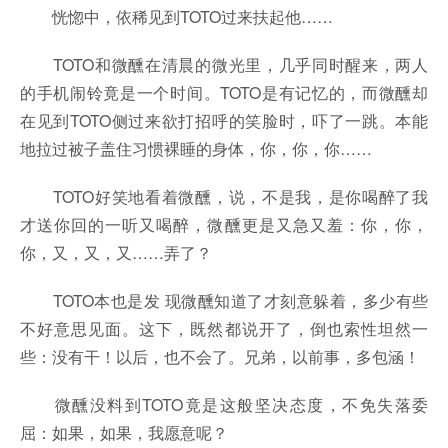
恍惚中，依稀见到TOTO过来扶起他……
TOTO和微醺在清晨的微光里，几乎同时醒来，两人
的手机闹铃竟是一个时间。TOTO是有记忆的，而微醺却
在见到TOTO侧过来欲打招呼的笑脸时，吓了一跳。本能
地拉过被子盖住习惯裸睡的身体，你，你，你……
TOTO好笑地看着微醺，说，不是我，是你喝醉了我
才送你回的一听又喝醉，微醺更是又急又羞：你，你，
你，又，又，又……弄了？
TOTO本也是发 现微醺知道了才刻意躲着，多少有些
不好意思见面。这下，既然都说开了，倒也索性坦然一
些：没有干！以后，也不会了。兄弟，以前事，多包涵！
微醺没料到TOTO竟是这般坚决态度，不免失落委
屈：如果，如果，我愿意呢？