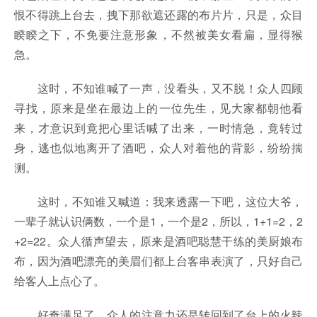
恨不得跳上台去，拽下那欲遮还露的布片片，只是，众目
睽睽之下，不免要注意形象，不然被美女看扁，显得猴
急。
这时，不知谁喊了一声，没看头，又不脱！众人四顾
寻找，原来是坐在最边上的一位先生，见大家都朝他看
来，才意识到竟把心里话喊了出来，一时情急，竟转过
身，逃也似地离开了酒吧，众人对着他的背影，纷纷揣
测。
这时，不知谁又喊道：我来透露一下吧，这位大爷，
一辈子就认识俩数，一个是1，一个是2，所以，1+1=2，2
+2=22。众人循声望去，原来是酒吧聪慧干练的美厨娘布
布，因为酒吧漂亮的美眉们都上台客串表演了，只好自己
给客人上点心了。
好奇满足了，众人的注意力还是转回到了台上的火辣