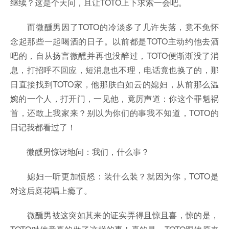
继续？这是个天问，且让TOTO上下求索一会吧。
而微醺男因了TOTO的冷淡多了几许失落，竟不免怀
念起那些一起喝酒的日子。以前都是TOTO主动约他去酒
吧的，自从扬言微醺并再也没醉过，TOTO便渐渐没了消
息，打招呼不回应，短消息也不理，电话竟也换了的，那
日直接找到TOTO家，他那肤白如云的媳妇，从前那么温
婉的一个人，打开门，一见他，竟厉声道：你这个罪魁祸
首，还敢上我家来？别以为你们的事我不知道，TOTO的
日记我都看过了！
微醺男惊讶地问：我们，什么事？
媳妇一听更加愤怒：装什么装？就因为你，TOTO是
对这后庭花唱上瘾了。
微醺男被这突如其来的证实弄得且惊且喜，惊的是，