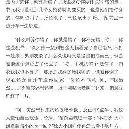
是为了救你，就算我错了，我也没对你做什么出 格的事，
衣服我可是让那几个女招待特意去买的，也是她们给你穿
的，你叫也叫了，汤也泼了，气也该出了 吧。”陌前尘一
边开车一边说道。
“什么叫算你错了，你就是错了，你不光错，你……你
这是犯罪！”徐湘婷一想到被这无赖看光了自己就气 不打
一处来，男朋友谈了那么久也就只是搂搂抱抱而已，倒是
被他这个混蛋占了便宜了。“哝，手机我整个 送你了，内
衣钱我也不要了，那汤是我妹煲给我喝的，也被你倒了，
现在还亲自开车送你回家，你还不满意 啊。”“我当
然……”徐湘婷还想还嘴，肚子却咕噜噜叫了起来，俏脸立
刻红了一片。
“啊，突然想起来我还没吃晚饭，反正才9点半，我这
人最怕自己吃饭，冷清。”陌前尘嘿嘿一笑：“不如徐 大小
姐赏脸陪小的吃一回？”徐大小姐即使再怎么看不顺对方，