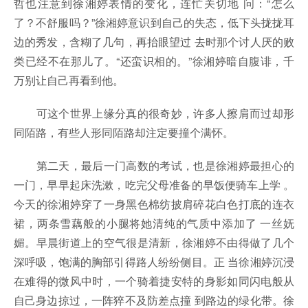
哲也注意到徐湘婷表情的变化，连忙关切地 问：“怎么
了？不舒服吗？”徐湘婷意识到自己的失态，低下头拢拢耳
边的秀发，含糊了几句，再抬眼望过 去时那个讨人厌的败
类已经不在那儿了。“还蛮识相的。”徐湘婷暗自腹诽，千
万别让自己再看到他。
可这个世界上缘分真的很奇妙，许多人擦肩而过却形
同陌路，有些人形同陌路却注定要撞个满怀。
第二天，最后一门高数的考试，也是徐湘婷最担心的
一门，早早起床洗漱，吃完父母准备的早饭便骑车上学 。
今天的徐湘婷穿了一身黑色棉纺披肩碎花白色打底的连衣
裙，两条雪藕般的小腿将她清纯的气质中添加了 一丝妩
媚。早晨街道上的空气很是清新，徐湘婷不由得做了几个
深呼吸，饱满的胸部引得路人纷纷侧目。正 当徐湘婷沉浸
在难得的微风中时，一个骑着捷安特的身影如同闪电般从
自己身边掠过，一阵猝不及防差点撞 到路边的绿化带。徐