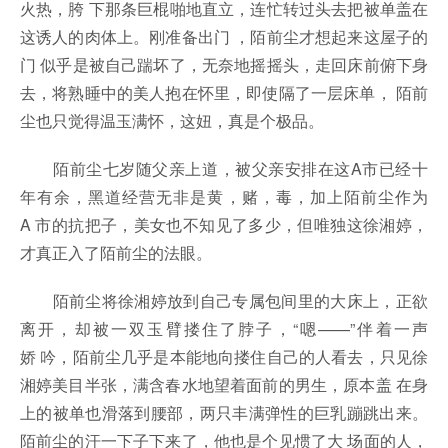
火热，胯 下那条巨棍啪地直立，连忙转过头去把被单盖在
这诱人的肉体上。刚准备出门 ，陌前尘才想起来这屋子的
门 似乎是被自己踹坏了，无奈地摇摇头，走回床前俯下身
去，将熟睡中的美人抱在怀里，即使隔了一层床单， 陌前
尘也只觉得温玉满怀，这妞，真是个极品。
陌前尘七岁随父亲上道，被父亲安排在这A市已经十
年有余，黑道经营无非是黄，赌，毒，加上陌前尘作为
A 市的抗把子，美女也不知见了多少，但唯独这徐湘婷，
才真正入了陌前尘的法眼。
陌前尘将徐湘婷放到自己专属包间里的大床上，正欲
离开，却被一双玉臂搂住了脖子，“嗯——”伴着一声
娇 吟，陌前尘几乎是本能地向搂住自己的人看去，只见徐
湘婷美目半张，满含春水地望着面前的男生，原本盖 在身
上的被单也滑落到腰部，两只丰满弹性的巨乳蹦跳出来。
陌前尘的汗一下子下来了，他也是个见惯了大 场面的人，