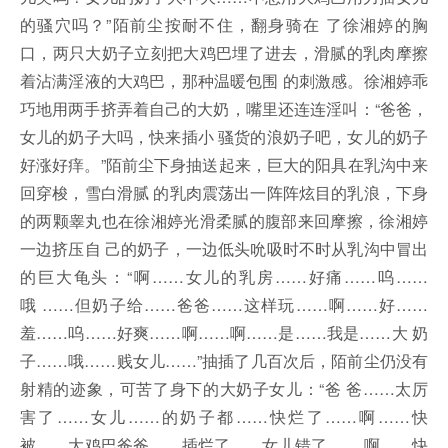
的骚穴吗？”陌前尘按耐不住，翻身骑在 了徐湘婷的胸
口，两只大奶子立刻把大鸡巴埋了进去，滑腻的乳肉摩擦
着沾满淫液的大鸡巴，那种温暖包围 的刺激感。徐湘婷乖
巧地用两手挤弄着自己的大奶，嘴里还连连淫叫：“爸爸，
女儿的奶子大吗，快来插小 骚货的浪奶子吧，女儿的奶子
好涨好痒。”陌前尘下身抽送起来，巨大的阳具在乳沟中来
回穿梭，雪白滑腻 的乳肉震荡出一阵阵炫目的乳浪，下身
的两颗睾丸也在徐湘婷光滑柔腻的腹部来回摩擦，徐湘婷
一边挤压自 己的奶子，一边低头吮吸时不时从乳沟中冒出
的巨大龟头：“啊……女儿的乳房……好痛……呜……
哦 ……但奶子给……爸爸……这样玩……啊……好……
羞……呜……好爽……啊……啊……是……我是……大 奶
子……哦……贱女儿……”抽插了几百次后，陌前尘仍没有
射精的迹象，可苦了身下的大奶子女儿：“爸 爸……太厉
害了……女儿……的奶子都……快烂了……啊……快
被……大鸡巴爸爸……插烂了……女儿错了 ……啊……快