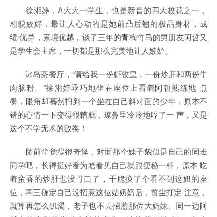
徐湘婷，A大大一学生，也是新晋的四大校花之一，
相貌姣好，最让人心动的是她前凸后翘的极品身材，成
绩 优异，家境优越，谈了三年的青梅竹马的男朋友阿哲又
是学生会主席，一切都是那么完美地让人嫉妒。
冰岛茶餐厅，“请给我一份虾饺皇，一份炒肝和两份牛
肉肠粉。”徐湘婷乖巧地坐在座位上看着阿哲熟练地 点
餐，眼角却蓦然扫到一个坐在自己斜对面的少年，原本不
错的心情一下变得很糟糕，琼鼻里冷冷地哼了一 声，又是
这个不学无术的败类！
陌前尘觉得很奇怪，对面那个妹子貌似是自己的同班
同学吧，长得挺好看为啥看见自己就跟便秘一样，原本 吃
着蛮香的炒肝也没胃口了，干脆换了个看不到这妞的座
位，再三确定自己没招惹这位姑奶奶后，前尘打定 注意，
就算再怎么饥渴，老子也不去招惹那位大奶妹。同一边阿