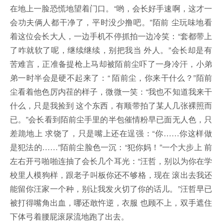
在地上一脸恐慌地望着门口。“哟，会长好手速啊，这才一
会功夫俩人都干净了，平时没少撸吧。”陌前 尘玩味地看
着这位会长大人，一边手机不停抓拍一边冷笑：“套都带上
了咋就软了呢，继续继续，别把我当 外人。”会长却是有
苦难言，正准备提枪上马却被陌前尘吓了一身冷汗，小弟
弟一时半会是硬不起来了：“ 陌前尘，你来干什么？”陌前
尘看着他色厉内荏的样子，微微一笑：“我也不知道我来干
什么，只是我捡到 这个东西，有顺带拍了某人几张裸照而
已。”会长看到陌前尘手里的半包催情粉早已面无人色，只
差跪地上 求饶了，只是嘴上还在逞强：“你……你这样做
是犯法的……”陌前尘脸色一沉：“犯你妈！”一个大步上 前
左右开弓啪啪连抽了会长几个耳光：“汪哲，别以为你在学
校里人模狗样，跟老子叫板你还不够格，现在 滚出去我还
能留你汪家一个种，别让我发火切了你的话儿。”汪哲早已
被打得嘴角出血，哪还敢忤逆，衣服 也顾不上，双手遮住
下体弓着腰屁滚尿流地跑了出去。