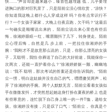
快……”声音却是越来越小，臻首也越埋越 低，几乎要埋
进胸口的那对巨乳里了，只是陌前尘没心情欣赏，“凉快？
你知道我这晚上都什么人穿成这样 吗？你有点常识行不
行？一个女孩子家家，大晚上往夜店跑，欠干吗？”这最后
一句确实是顺嘴说出来的， 陌前尘说出来心里也有些后
悔，徐湘婷眼眶一红，嘴唇颤抖了几下，转身便走。陌前
尘心理后悔，自然是几 步上前，一把拉住徐湘婷的手
腕：“我刚才不是故意那么说的，只是，你那么漂亮的女孩
子，又聪明，我怕 你葬送了自己的大好前途，我能保你一
次两次，还能一直护着你么？”徐湘婷娇躯一颤，幽幽地
说：“我不 聪明，那次考试的答案还是你告诉我的。”陌前
尘一愣，明白这姑娘并没生自己的气，嘿嘿傻笑两声，松
开 了徐湘婷的手腕。两个人默默无言，陌前尘看着女孩似
乎在微微发抖，才突然想起她这身打扮在夏夜的桥上 也是
有些寒意的，连忙脱下自己身上唯一的一件T恤，递给女
孩。徐湘婷没有接，只是叹了口气：“陌前尘， 你真是个