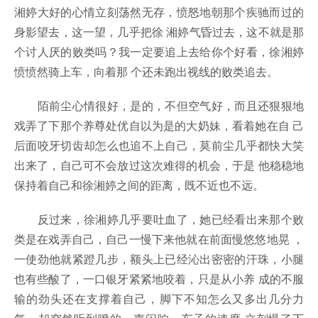
湘婷大好的心情立刻荡然无存，愤怒地朝那个疾驰而过的
身影望去，这一望，几乎把徐 湘婷气昏过去，这不就是那
个讨人厌的败类吗？我一定要追上去给你个好看，徐湘婷
愤愤然骑上车，向着那 个还未跑出视线的败类追去。
陌前尘心情很好，是的，不但空气好，而且还狠狠地
戏弄了下那个养尊处优自以为是的大奶妹，看着她在自 己
后面咬牙切齿却怎么也追不上自己，莫前尘几乎都快大笑
出来了，自己可不会放过这次难得的机会，于是 他稳稳地
保持着自己和徐湘婷之间的距离，既不近也不远。
反过来，徐湘婷几乎要吐血了，她已经看出来那个败
类是在戏弄自己，自己一慢下来他就在前面慢悠悠地晃 ，
一使劲他就紧蹬几步，额头上已经沁出密密的汗珠，小腿
也有些酸了，一口银牙紧紧地咬着，只是从小养 成的不服
输的劲头还在支撑着自己，脚下不知怎么又多出几分力