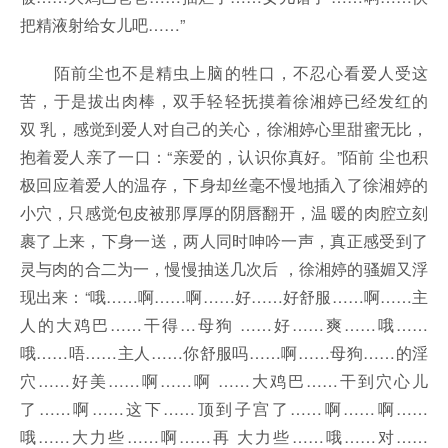
把精液射给女儿吧……”
陌前尘也不是精虫上脑的牲口，不忍心看爱人受这
苦，于是拔出肉棒，双手轻轻抚摸着徐湘婷已经发红的
双 乳，感觉到爱人对自己的关心，徐湘婷心里甜蜜无比，
抱着爱人亲了一口：“亲爱的，认识你真好。”陌前 尘也积
极回应着爱人的温存，下身却丝毫不慢地插入了徐湘婷的
小穴，只感觉包皮被那厚厚的阴唇翻开，温 暖的肉腔立刻
裹了上来，下身一送，两人同时呻吟一声，真正感受到了
灵与肉的合二为一，慢慢抽送几次后 ，徐湘婷的骚媚又浮
现出来：“哦……啊……啊……好……好舒服……啊……主
人的大鸡巴……干得…母狗 ……好……爽……哦……
哦……唔……主人……你舒服吗……啊……母狗……的淫
穴……好美……啊……啊 ……大鸡巴……干到穴心儿
了……啊……这下……顶到子宫了……啊……啊……
哦……大力些……啊……再 大力些……哦……对……