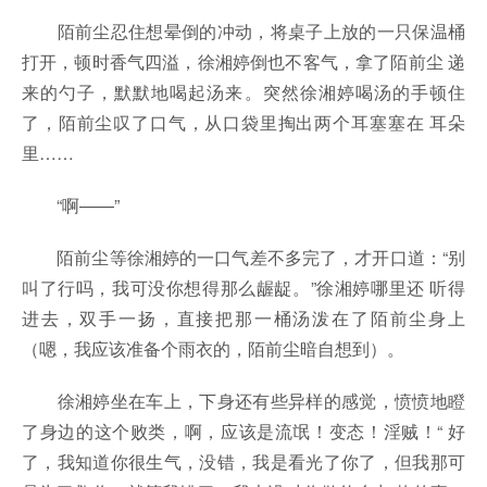
陌前尘忍住想晕倒的冲动，将桌子上放的一只保温桶
打开，顿时香气四溢，徐湘婷倒也不客气，拿了陌前尘 递
来的勺子，默默地喝起汤来。突然徐湘婷喝汤的手顿住
了，陌前尘叹了口气，从口袋里掏出两个耳塞塞在 耳朵
里……
“啊——”
陌前尘等徐湘婷的一口气差不多完了，才开口道：“别
叫了行吗，我可没你想得那么龌龊。”徐湘婷哪里还 听得
进去，双手一扬，直接把那一桶汤泼在了陌前尘身上
（嗯，我应该准备个雨衣的，陌前尘暗自想到）。
徐湘婷坐在车上，下身还有些异样的感觉，愤愤地瞪
了身边的这个败类，啊，应该是流氓！变态！淫贼！“ 好
了，我知道你很生气，没错，我是看光了你了，但我那可