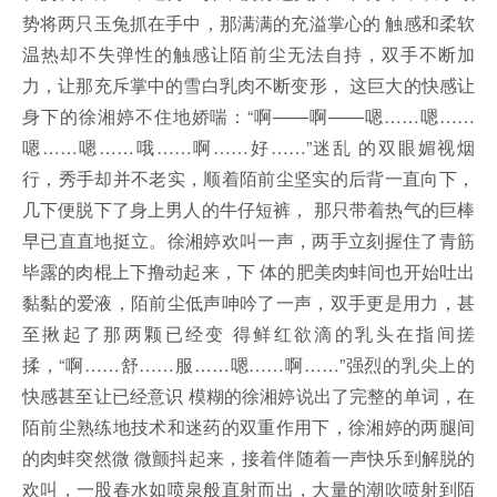
势将两只玉兔抓在手中，那满满的充溢掌心的 触感和柔软
温热却不失弹性的触感让陌前尘无法自持，双手不断加
力，让那充斥掌中的雪白乳肉不断变形， 这巨大的快感让
身下的徐湘婷不住地娇喘：“啊——啊——嗯……嗯……
嗯……嗯……哦……啊……好……”迷乱 的双眼媚视烟
行，秀手却并不老实，顺着陌前尘坚实的后背一直向下，
几下便脱下了身上男人的牛仔短裤， 那只带着热气的巨棒
早已直直地挺立。徐湘婷欢叫一声，两手立刻握住了青筋
毕露的肉棍上下撸动起来，下 体的肥美肉蚌间也开始吐出
黏黏的爱液，陌前尘低声呻吟了一声，双手更是用力，甚
至揪起了那两颗已经变 得鲜红欲滴的乳头在指间搓
揉，“啊……舒……服……嗯……啊……”强烈的乳尖上的
快感甚至让已经意识 模糊的徐湘婷说出了完整的单词，在
陌前尘熟练地技术和迷药的双重作用下，徐湘婷的两腿间
的肉蚌突然微 微颤抖起来，接着伴随着一声快乐到解脱的
欢叫，一股春水如喷泉般直射而出，大量的潮吹喷射到陌