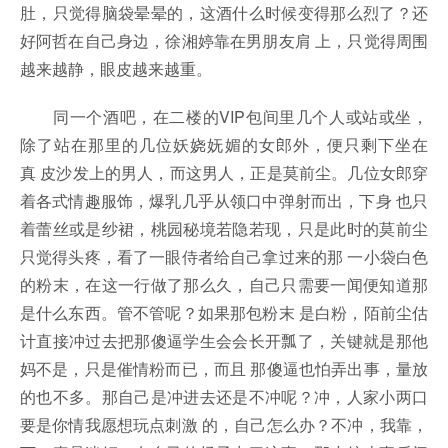
肚，只觉得脑袋晕晕的，这酒什么时候变得那么烈了？还
好阿哲在自己身边，徐湘婷靠在男朋友肩 上，只觉得周围
越来越静，眼皮越来越重。
同一个酒吧，在二楼的VIP包间里几个人或站或坐，
除了站在那里的几位妖娆妩媚的女郎外，便只剩下坐在
真 皮沙发上的男人，而这男人，正是莫前尘。几位女郎穿
着各式情趣服饰，爆乳几乎从领口中弹射而出，下身 也只
着蕾丝或是纱裙，桃园秘境若隐若现，只是此时的莫前尘
只觉得头疼，看了一眼侍者给自己拿过来的那 一小袋白色
的粉末，在这一行做了那么久，自己只需要一闻便知道那
是什么东西。管不管呢？如果那包粉末 是白粉，陌前尘估
计直接冲过去把那傻逼学生会会长开瓢了，关键就是那他
妈不是，只是催情粉而已，而且 那傻逼也怕弄出事，量放
的也不多。那自己是冲进去还是不冲呢？冲，人家小两口
要是你情我愿想玩点刺激 的，自己怎么办？不冲，我靠，