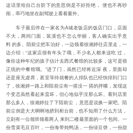
这话里给自己台阶下的意思倒是不好拒绝， 便也不再吵
闹，乖巧地坐在副驾驶上看着窗外。
车子最后停在一家名为A城老饭店的饭店门口，店面
不大，两间门面，装潢也不怎么华丽，客人确实出乎意
料 的多。陌前尘把车泊好，一边领着徐湘婷往店里走，一
边介绍：“这家店很有年头了哦，不少名人都来这吃 过，
像你这种年纪的孩子估计去西式餐馆的比较多，这可是很
正统的中餐馆哦。”进了门，虽然已经将近深 夜，里面却
还是座无虚席，甚至等待就餐的人排队也已经快排到门口
了，徐湘婷一路上和陌前尘有一搭没一 搭的拌嘴，发现这
个变态虽然看起来蛮坏，但心地似乎没那么坏。看到店里
那么多人，徐湘婷拉了下陌前尘 ，意思是说换一家吧。陌
前尘倒是大大咧咧地挤到柜台前，也不知用了什么方法，
立刻有一位领班领着两人 来到二楼最里面的一个包间。一
份雪菜毛豆百叶，一份海带炖鸭汤，一份绿豆饼，一份甜