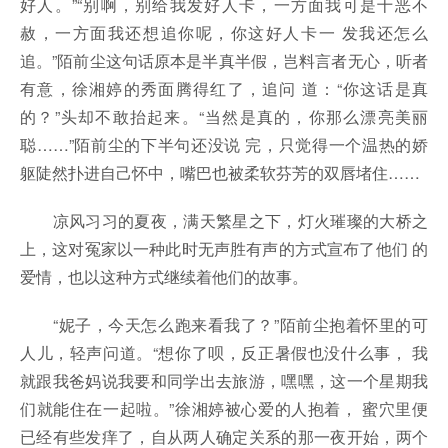
好人。”“别啊，别给我发好人卡，一方面我可是十恶不
赦，一方面我还想追你呢，你这好人卡一 发我还怎么
追。”陌前尘这句话原本是半真半假，岂料言者无心，听者
有意，徐湘婷的秀面腾得红了，追问 道：“你这话是真
的？”头却不敢抬起来。“当然是真的，你那么漂亮美丽
聪……”陌前尘的下半句还没说 完，只觉得一个温热的娇
躯陡然扑进自己怀中，嘴巴也被柔软芬芳的双唇堵住……
凉风习习的夏夜，满天繁星之下，灯火璀璨的大桥之
上，这对冤家以一种此时无声胜有声的方式宣布了他们 的
爱情，也以这种方式继续着他们的故事。
“妮子，今天怎么跑来看我了？”陌前尘抱着怀里的可
人儿，轻声问道。“想你了呗，反正暑假也没什么事， 我
就跟我爸妈说我要和同学出去旅游，嘿嘿，这一个星期我
们就能住在一起啦。”徐湘婷被心爱的人抱着， 蜜穴里便
已经有些发痒了，自从两人确定关系的那一夜开始，两个