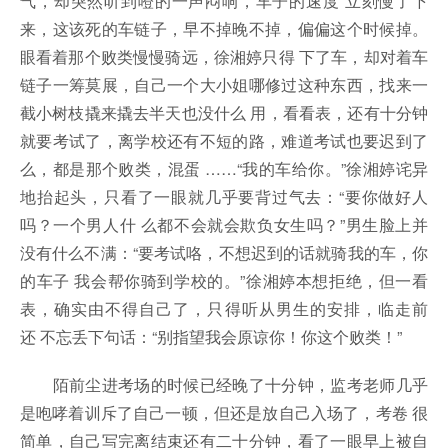
气，却突然听到噔的一声闷响，车子的速度 立刻慢了下
来，这该死的车链子，早不掉晚不掉，偏偏这个时候掉。
眼看着那个败类慢慢骑远，徐湘婷只得 下了车，却对着车
链子一筹莫展，自己一个大小姐哪修过这种东西，找来一
截小树枝撬来撬去半天也没什么 用，看看表，还有十分钟
就要考试了，离学校还有不短的路，难道考试也要迟到了
么，都是那个败类，混蛋 ……“我的车给你。”徐湘婷诧异
地抬起头，只看了一眼就几乎要背过气去：“要你做好人
吗？一个男人什 么都不会就会欺负女生吗？”男生脸上并
没有什么不满：“要考试咯，不想迟到的话就骑我的车，你
的车子 我会帮你骑到学校的。”徐湘婷本想拒绝，但一看
表，确实由不得自己了，只得听从男生的安排，临走前
还 不忘丢下句话：“别指望我会原谅你！你这个败类！”
陌前尘进考场的时候已经晚了十分钟，监考老师几乎
是咆哮着训斥了自己一顿，但还是放自己入场了，考卷 很
简单，自己写完离结束还有二十分钟，看了一眼早上被自