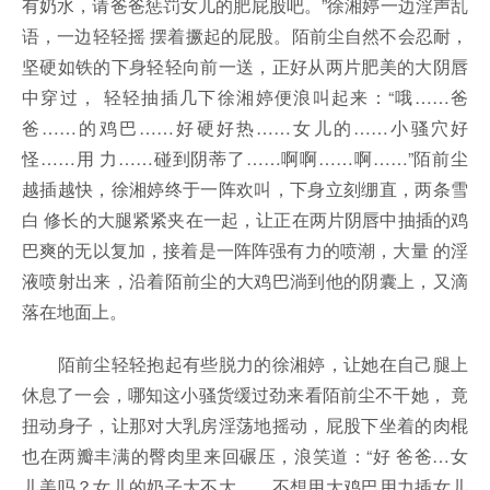
有奶水，请爸爸惩罚女儿的肥屁股吧。”徐湘婷一边淫声乱
语，一边轻轻摇 摆着撅起的屁股。陌前尘自然不会忍耐，
坚硬如铁的下身轻轻向前一送，正好从两片肥美的大阴唇
中穿过， 轻轻抽插几下徐湘婷便浪叫起来：“哦……爸
爸……的鸡巴……好硬好热……女儿的……小骚穴好
怪……用 力……碰到阴蒂了……啊啊……啊……”陌前尘
越插越快，徐湘婷终于一阵欢叫，下身立刻绷直，两条雪
白 修长的大腿紧紧夹在一起，让正在两片阴唇中抽插的鸡
巴爽的无以复加，接着是一阵阵强有力的喷潮，大量 的淫
液喷射出来，沿着陌前尘的大鸡巴淌到他的阴囊上，又滴
落在地面上。
陌前尘轻轻抱起有些脱力的徐湘婷，让她在自己腿上
休息了一会，哪知这小骚货缓过劲来看陌前尘不干她， 竟
扭动身子，让那对大乳房淫荡地摇动，屁股下坐着的肉棍
也在两瓣丰满的臀肉里来回碾压，浪笑道：“好 爸爸…女
儿美吗？女儿的奶子大不大……不想用大鸡巴用力插女儿