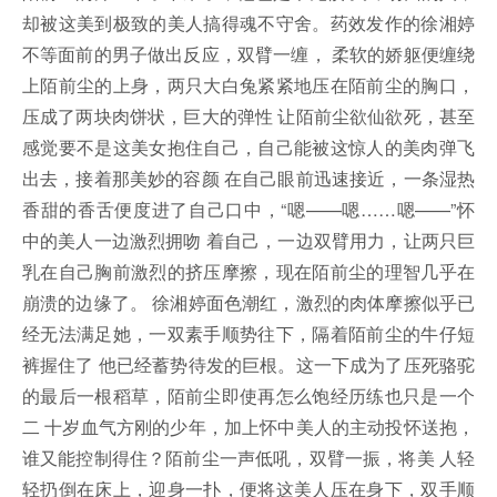
却被这美到极致的美人搞得魂不守舍。药效发作的徐湘婷
不等面前的男子做出反应，双臂一缠， 柔软的娇躯便缠绕
上陌前尘的上身，两只大白兔紧紧地压在陌前尘的胸口，
压成了两块肉饼状，巨大的弹性 让陌前尘欲仙欲死，甚至
感觉要不是这美女抱住自己，自己能被这惊人的美肉弹飞
出去，接着那美妙的容颜 在自己眼前迅速接近，一条湿热
香甜的香舌便度进了自己口中，“嗯——嗯……嗯——”怀
中的美人一边激烈拥吻 着自己，一边双臂用力，让两只巨
乳在自己胸前激烈的挤压摩擦，现在陌前尘的理智几乎在
崩溃的边缘了。 徐湘婷面色潮红，激烈的肉体摩擦似乎已
经无法满足她，一双素手顺势往下，隔着陌前尘的牛仔短
裤握住了 他已经蓄势待发的巨根。这一下成为了压死骆驼
的最后一根稻草，陌前尘即使再怎么饱经历练也只是一个
二 十岁血气方刚的少年，加上怀中美人的主动投怀送抱，
谁又能控制得住？陌前尘一声低吼，双臂一振，将美 人轻
轻扔倒在床上，迎身一扑，便将这美人压在身下，双手顺