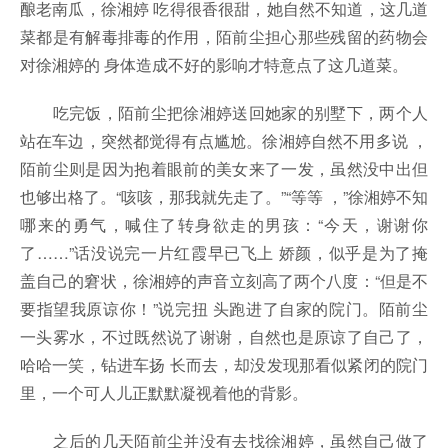
酿老南瓜，徐湘婷 吃得很香很甜，她自然不知道，这几道
菜都是有解毒排毒的作用，陌前尘担心那些残留的药物会
对徐湘婷的 身体造成不好的影响才特意点了这几道菜。
吃完饭，陌前尘把徐湘婷送回她家的别墅下，两个人
站在车边，突然都觉得有点尴尬。徐湘婷自然不用多说 ，
陌前尘则是因为抱着眼前的美女来了一发，虽然没中出但
也够出格了。“咳咳，那我就先走了。”“等等 ，”徐湘婷不知
哪来的勇气，喊住了转身欲走的男孩：“今天，谢谢你
了……”话没说完一片红霞早已飞上 娇颜，似乎是为了掩
盖自己的窘状，徐湘婷的声音立刻高了两个八度：“但是不
要指望我原谅你！”说完扭 头跑进了自家的院门。陌前尘
一头雾水，不过既然说了谢谢，自然也是原谅了自己了，
哈哈一笑，钻进车扬 长而去，却没发现那看似紧闭的院门
里，一个可人儿正默默凝视着他的背影。
之后的几天陌前尘并没有去找徐湘婷，虽然自己做了