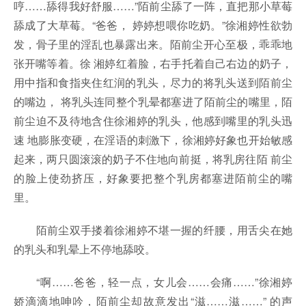
哼……舔得我好舒服……”陌前尘舔了一阵，直把那小草莓
舔成了大草莓。“爸爸， 婷婷想喂你吃奶。”徐湘婷性欲勃
发，骨子里的淫乱也暴露出来。陌前尘开心至极，乖乖地
张开嘴等着。徐 湘婷红着脸，右手托着自己右边的奶子，
用中指和食指夹住红润的乳头，尽力的将乳头送到陌前尘
的嘴边， 将乳头连同整个乳晕都塞进了陌前尘的嘴里，陌
前尘迫不及待地含住徐湘婷的乳头，他感到嘴里的乳头迅
速 地膨胀变硬，在淫语的刺激下，徐湘婷好象也开始敏感
起来，两只圆滚滚的奶子不住地向前挺，将乳房往陌 前尘
的脸上使劲挤压，好象要把整个乳房都塞进陌前尘的嘴
里。
陌前尘双手搂着徐湘婷不堪一握的纤腰，用舌尖在她
的乳头和乳晕上不停地舔咬。
“啊……爸爸，轻一点，女儿会……会痛……”徐湘婷
娇滴滴地呻吟，陌前尘却故意发出“滋……滋……” 的声