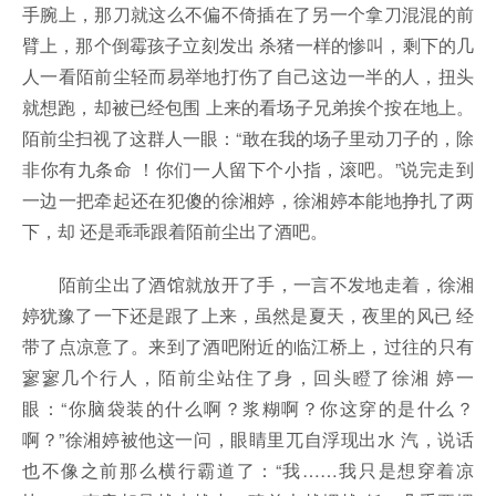
手腕上，那刀就这么不偏不倚插在了另一个拿刀混混的前
臂上，那个倒霉孩子立刻发出 杀猪一样的惨叫，剩下的几
人一看陌前尘轻而易举地打伤了自己这边一半的人，扭头
就想跑，却被已经包围 上来的看场子兄弟挨个按在地上。
陌前尘扫视了这群人一眼：“敢在我的场子里动刀子的，除
非你有九条命 ！你们一人留下个小指，滚吧。”说完走到
一边一把牵起还在犯傻的徐湘婷，徐湘婷本能地挣扎了两
下，却 还是乖乖跟着陌前尘出了酒吧。
陌前尘出了酒馆就放开了手，一言不发地走着，徐湘
婷犹豫了一下还是跟了上来，虽然是夏天，夜里的风已 经
带了点凉意了。来到了酒吧附近的临江桥上，过往的只有
寥寥几个行人，陌前尘站住了身，回头瞪了徐湘 婷一
眼：“你脑袋装的什么啊？浆糊啊？你这穿的是什么？
啊？”徐湘婷被他这一问，眼睛里兀自浮现出水 汽，说话
也不像之前那么横行霸道了：“我……我只是想穿着凉