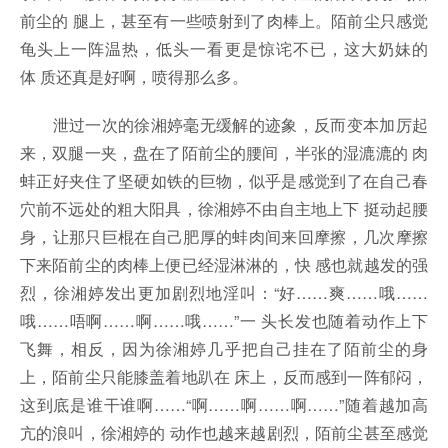
前尘的 腿上，甚至有一些喷射到了肉棒上。陌前尘只感觉
龟头上一阵温热，低头一看更是惊诧不已，这大奶妹的
体 质还真是好啊，喷得那么多。
泄过一次的徐湘婷毫无缓解的迹象，反而变本加厉起
来，双腿一夹，盘在了陌前尘的腰间，半张的湿漉漉的 肉
蚌正好夹住了坚硬如铁的巨物，似乎是感觉到了在自己春
穴前不远处的粗大阳具，徐湘婷不由自主地上下 挺动起腰
身，让那只巨棍在自己肥厚的蚌肉间来回摩擦，几次摩擦
下来陌前尘的肉棒上便已经湿淋淋的，快 感也就越发的强
烈，徐湘婷发出更加剧烈地淫叫：“好……爽……哦……
哦……唔啊……啊……哦……”一 头长发也随着动作上下
飞舞，相反，因为徐湘婷几乎把自己挂在了陌前尘的身
上，陌前尘只能膝盖着地趴在 床上，反而感到一阵郁闷，
这到底是谁干谁啊……“啊……啊……啊……”随着越加高
亢的浪叫，徐湘婷的 动作也越来越剧烈，陌前尘甚至感觉