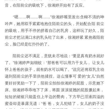
音，在陌前尘的吸吮下，徐湘婷开始有了反应。
“嗯……啊……啊……”徐湘婷嘴里发出含糊不清的呻
吟声，她用双手紧紧地抱住陌前尘的头，开始配合陌 前尘
的吸吮，用手不停的挤着自己的乳房，这样玩了好久，陌
前尘才把沾满口水的乳头吐了出来，徐湘婷紧 紧抱着陌前
尘，脸已经是红扑扑的了。
陌前尘还不满足，意犹未尽地说：“要是真有奶水就好
了。”徐湘婷声如细蚊：“那爸爸可以用力干女儿， 让女儿
怀上爸爸的孩子，就有奶水可以喝了。”说完还将双乳主动
递到陌前尘的手里供他揉捏。这么懂事可 爱的“女儿”自然
要好好奖励一下了，陌前尘拍拍徐湘婷的屁股，示意她下
床。徐湘婷乖乖地下了床，将圆 滚滚挺翘的屁股撅起来，
短短的裙裾只能盖住上半边的臀肉，下方早已淫液四溢的
蜜壶却是暴露无遗：“爸 爸，女儿犯错了，女儿的奶子没