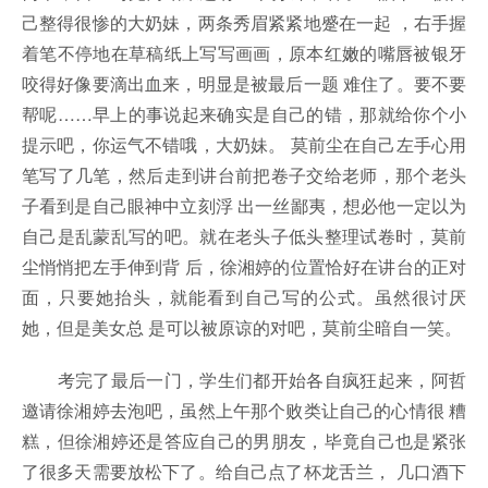
己整得很惨的大奶妹，两条秀眉紧紧地蹙在一起 ，右手握
着笔不停地在草稿纸上写写画画，原本红嫩的嘴唇被银牙
咬得好像要滴出血来，明显是被最后一题 难住了。要不要
帮呢……早上的事说起来确实是自己的错，那就给你个小
提示吧，你运气不错哦，大奶妹。 莫前尘在自己左手心用
笔写了几笔，然后走到讲台前把卷子交给老师，那个老头
子看到是自己眼神中立刻浮 出一丝鄙夷，想必他一定以为
自己是乱蒙乱写的吧。就在老头子低头整理试卷时，莫前
尘悄悄把左手伸到背 后，徐湘婷的位置恰好在讲台的正对
面，只要她抬头，就能看到自己写的公式。虽然很讨厌
她，但是美女总 是可以被原谅的对吧，莫前尘暗自一笑。
考完了最后一门，学生们都开始各自疯狂起来，阿哲
邀请徐湘婷去泡吧，虽然上午那个败类让自己的心情很 糟
糕，但徐湘婷还是答应自己的男朋友，毕竟自己也是紧张
了很多天需要放松下了。给自己点了杯龙舌兰， 几口酒下