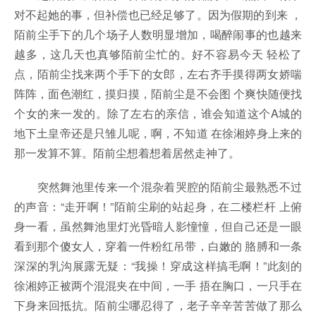
对不起她的事，但补偿也已经足够了。因为假期的到来 ，
陌前尘手下的几个场子人数明显增加，喝醉闹事的也越来
越多，这几天也真够陌前尘忙的。好不容易今天 轻松了
点，陌前尘找来两个手下的女郎，左右齐手摸得两女娇喘
阵阵，面色潮红，摸归摸，陌前尘是不会图 个爽快随便找
个女的来一发的。除了左右的亲信，谁会知道这个A城的
地下土皇帝还是只雏儿呢，啊，不知道 在徐湘婷身上来的
那一发算不算。陌前尘想着想着居然走神了。
突然舞池里传来一个混杂着哭腔的陌前尘最熟悉不过
的声音：“走开啊！”陌前尘刷的站起身，在二楼栏杆 上俯
身一看，虽然舞池里灯光昏暗人影憧憧，但自己还是一眼
看到那个傻女人，穿着一件粉红吊带，白嫩的 胳膊和一条
深深的乳沟展露无疑：“我操！穿成这样搞毛啊！”此刻的
徐湘婷正被两个混混夹在中间，一手 捂在胸口，一只手在
下身来回抵抗。陌前尘哪忍得了，老子辛辛苦苦做了那么