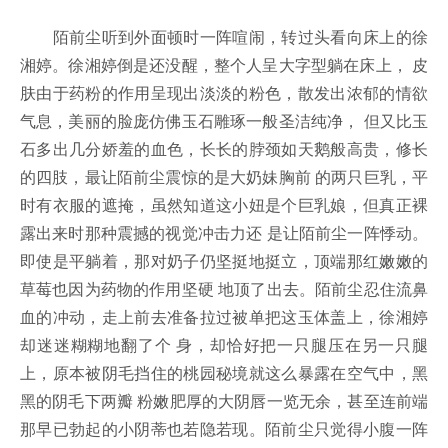
陌前尘听到外面顿时一阵喧闹，转过头看向床上的徐
湘婷。徐湘婷倒是还没醒，整个人呈大字型躺在床上， 皮
肤由于药粉的作用呈现出淡淡的粉色，散发出浓郁的情欲
气息，美丽的脸庞仿佛玉石雕琢一般圣洁纯净， 但又比玉
石多出几分娇羞的血色，长长的脖颈如天鹅般高贵，修长
的四肢，最让陌前尘震惊的是大奶妹胸前 的两只巨乳，平
时有衣服的遮掩，虽然知道这小妞是个巨乳娘，但真正裸
露出来时那种震撼的视觉冲击力还 是让陌前尘一阵悸动。
即使是平躺着，那对奶子仍坚挺地挺立，顶端那红嫩嫩的
草莓也因为药物的作用坚硬 地顶了出去。陌前尘忍住流鼻
血的冲动，走上前去准备拉过被单把这玉体盖上，徐湘婷
却迷迷糊糊地翻了个 身，却恰好把一只腿压在另一只腿
上，原本被阴毛挡住的桃园秘境就这么暴露在空气中，黑
黑的阴毛下两瓣 粉嫩肥厚的大阴唇一览无余，甚至连前端
那早已勃起的小阴蒂也若隐若现。陌前尘只觉得小腹一阵