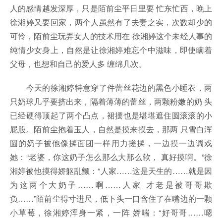
人的感情越发深厚，只是陌前尘平日里要 忙东忙西，晚上
徐湘婷又要回家，两个人虽然有了夫妻之实，次数却少的
可怜，陌前尘玩弄女人的技术用在 徐湘婷这个未经人事的
纯情少女身上，自然是让徐湘婷难忘个中滋味，即使瞒着
父母，也想和自己的爱人多 缠绵几次。
今天的徐湘婷特意穿了件蕾丝花边的黑色小睡衣，两
只奶球几乎要挤出来，隔着薄薄的蕾丝，两颗粉嫩的奶 头
已经硬得顶起了两个凸点，裙摆也是堪堪遮住圆滚滚的小
屁股。陌前尘抱着玉人，自然是摸来摸去，那两 只雪白浑
圆的奶子被他像揉面团一样用力搓揉，一边摸一边调戏
她：“老婆，你这奶子怎么那么大那么软， 真好摸啊。”徐
湘婷被他摸得娇躯乱颤：“人家……这是天生的……就是因
为这两个大奶子……啊……人家 才老是被哥哥欺
负……”陌前尘得寸进尺，低下头一口含住了在嘴边的一颗
小草莓，徐湘婷浑身一紧，一阵 娇喘：“好哥哥……嗯