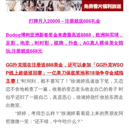
打牌月入20000－注册就送666礼金
Bodog博狗亚洲新春奖金来袭最高送8888，欧洲杯买球，
足彩，电竞，时时彩，棋牌，扑鱼，AG真人裸体美女陪
玩,注册就送668元
GG扑克现在注册送888美金，还可以参加「GG扑克WSO
P线上超级巡回赛」一亿美刀保底奖池和18场争夺金戒指
主赛！
“时间到，都不要写了！”徐湘婷迅速放下笔，又恋
恋不舍地检查了一遍，收卷的变态老头收走自己的卷子 时
似乎还扫了一眼自己，真是恶心，徐湘婷急忙收拾东西走
出教室。
“婷婷，考得怎么样？”徐湘婷看着迎上来的男朋友阿
哲微微一笑：“还不错，中午吃什么？”