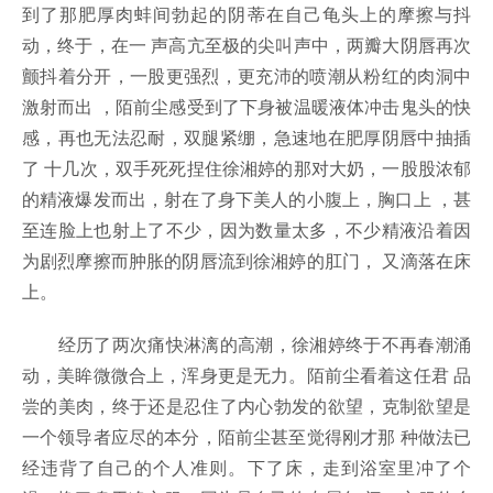
到了那肥厚肉蚌间勃起的阴蒂在自己龟头上的摩擦与抖
动，终于，在一 声高亢至极的尖叫声中，两瓣大阴唇再次
颤抖着分开，一股更强烈，更充沛的喷潮从粉红的肉洞中
激射而出 ，陌前尘感受到了下身被温暖液体冲击鬼头的快
感，再也无法忍耐，双腿紧绷，急速地在肥厚阴唇中抽插
了 十几次，双手死死捏住徐湘婷的那对大奶，一股股浓郁
的精液爆发而出，射在了身下美人的小腹上，胸口上 ，甚
至连脸上也射上了不少，因为数量太多，不少精液沿着因
为剧烈摩擦而肿胀的阴唇流到徐湘婷的肛门， 又滴落在床
上。
经历了两次痛快淋漓的高潮，徐湘婷终于不再春潮涌
动，美眸微微合上，浑身更是无力。陌前尘看着这任君 品
尝的美肉，终于还是忍住了内心勃发的欲望，克制欲望是
一个领导者应尽的本分，陌前尘甚至觉得刚才那 种做法已
经违背了自己的个人准则。下了床，走到浴室里冲了个