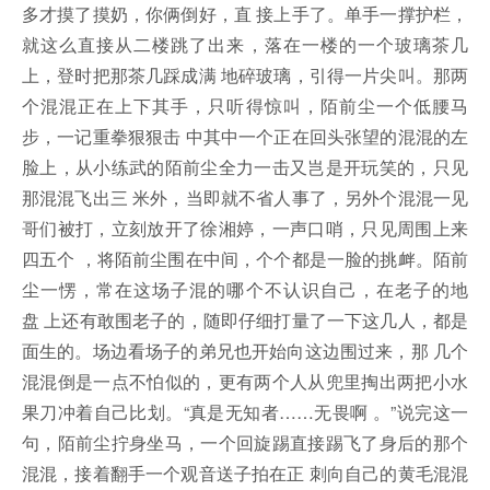
多才摸了摸奶，你俩倒好，直 接上手了。单手一撑护栏，
就这么直接从二楼跳了出来，落在一楼的一个玻璃茶几
上，登时把那茶几踩成满 地碎玻璃，引得一片尖叫。那两
个混混正在上下其手，只听得惊叫，陌前尘一个低腰马
步，一记重拳狠狠击 中其中一个正在回头张望的混混的左
脸上，从小练武的陌前尘全力一击又岂是开玩笑的，只见
那混混飞出三 米外，当即就不省人事了，另外个混混一见
哥们被打，立刻放开了徐湘婷，一声口哨，只见周围上来
四五个 ，将陌前尘围在中间，个个都是一脸的挑衅。陌前
尘一愣，常在这场子混的哪个不认识自己，在老子的地
盘 上还有敢围老子的，随即仔细打量了一下这几人，都是
面生的。场边看场子的弟兄也开始向这边围过来，那 几个
混混倒是一点不怕似的，更有两个人从兜里掏出两把小水
果刀冲着自己比划。“真是无知者……无畏啊 。”说完这一
句，陌前尘拧身坐马，一个回旋踢直接踢飞了身后的那个
混混，接着翻手一个观音送子拍在正 刺向自己的黄毛混混