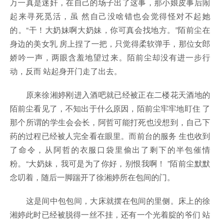
万一真是迷奸，在自己的场子出了这事，那小娘皮事后闹
起来寻死觅活，虽 然自己没啥错也会觉得怪对不起她
的。“干！大奶妹啊大奶妹，你可真会找地方。”陌前尘在
身边的美女乳 房上捏了一把，只觉得柔软弹手，那位女郎
娇吟一声，两眼含羞地望过来。陌前尘却没有进一步行
动，反而 站起身开门走了出去。
原来徐湘婷刚进入酒吧就已经被正在二楼花天酒地的
陌前尘看见了，不知出于什么原因，陌前尘牢牢地盯住 了
那个所谓的学生会会长，阿哲可能打死也没想到，自己下
药的过程已经被人完全看在眼里。而前台的服务 生也收到
了命令，从阿哲的衣服口袋里偷出了剩下的半包催情
粉。“大奶妹，我可是为了你好，别恨我啊！ ”陌前尘默默
念叨着，随后一脚踹开了徐湘婷所在包间的门。
这是间中包包间，大床就摆在包间的里侧。床上的徐
湘婷此时已经被脱得一丝不挂，还有一个光着腚的爷们 站