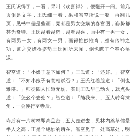
王氏识得字，一看，果叫《欢喜禅》，便翻开一阅。前几
页俱是文字，王氏细一看，果和智空所说一般，再翻几
页，见书中儘是些画，竟都是男女交媾的春宫图，姿势都
甚为奇特。王氏越看越奇，越看越喜，画中有一男一女，
有两男一女，有两女一男，画得惟妙惟肖，颇有传神之
功，兼之交媾得姿势王氏闻所未闻，倒也瞧了个春心蕩
漾。
智空道︰「小娘子意下如何？」王氏道︰「还好。」智空
道︰「不知小娘子有意相试否？」王氏红着脸道︰「倒也
难堪。」师徒四人忙道无妨。实则王氏早已动火，就点头
道︰「怎幺个去处？」智空道︰「随我来。」五人转弯抹
角，一会便行至寺后。
寺后有一片树林即高且密，五人走进去，见林内蒿草儘是
半人之高，正是个绝妙的所在。智空觅了一处高草处，明