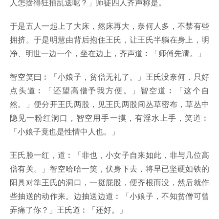
人怎捨得狂抽乱送呢？」师徒四人齐声称是。
于是五人一起上了大床，然床再大，奈何人多，不禁有些
拥挤。于是明慧由背后抱住王氏，让王氏半躺在身上，明
净、明世一边一个，坐在边上，齐声道︰「师傅先请。」
智空笑曰︰「小娘子，贫僧无礼了。」王氏没奈何，只好
点头道︰「还望高僧予我方便。」智空道︰「这个自
然。」便分开王氏两股，见王氏两股间丛草密布，草丛中
隐见一粉红洞口，智空用手一摸，有淫水上手，笑道︰
「小娘子竟也是性情中人也。」
王氏脸一红，道︰「非也，小女子自来如此，非与几位高
僧有关。」智空哈哈一笑，伏身下去，将早已坚硬如铁的
阳具对準王氏的洞口，一挺屁股，便齐根而没，然后就作
些抽送的动作来。边抽送边道︰「小娘子，不知贫僧可曾
弄痛了你？」王氏道︰「还好。」