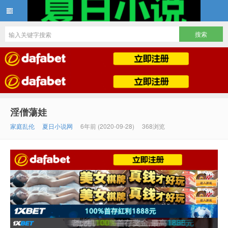
夏日小说
淫僧蕩娃
家庭乱伦
夏日小说网
6年前 (2020-09-28)
368浏览