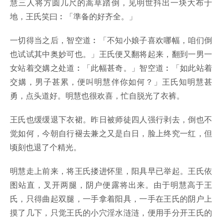
慧三人将方圆几尺的蒿草踏倒，见明世抖出一块大布于
地，王氏笑曰︰「準备的好齐全。」
一切得当之后，智空道︰「不知小娘子喜欢哪幅，咱们倒
也试试其中奥妙可也。」王氏便又翻将起来，翻到一男一
女站着交媾之处道︰「此幅甚奇。」智空道︰「如此站着
交媾，男子甚累，便叫明慧伴你如何？」王氏知明慧甚
勇，点头道好。明慧也很欢喜，忙自脱光了衣裤。
王氏也缓缓退下衣裙。昨日被师徒四人强行剥去，倒也不
觉如何，今朝自行褪去兼之又是白日，脸上终究一红，但
顷刻也退了个精光。
明慧走上前来，将王氏搂进怀里，阳具早已举起。王氏依
图站直，叉开两腿，阴户便露将出来。由于明慧高于王
氏，只得曲起双腿，一手拿着阳具，一手在王氏的阴户上
摸了几下，只觉王氏的小穴淫水涟涟，便用手分开王氏的