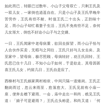
如此而已，转眼已过数年。小山子父母双亡，只剩王氏及
一双儿女，一家倒也逍遥自在。只是小山子及王氏早晚辛
苦劳作，王氏有些不耐。时值王氏二十出头，正韵味十
足，而小山子却忙着妻子生活，王氏不免有些不足，奈何
儿女渐大，倒也不好迫小山子与之交媾。
一日，王氏闻家中老母病重，欲回去探望，而小山子恰与
人合伙作买卖，无暇与之同往，王氏只好与儿女去矣。及
至家中，望母病，极尽照顾，母病转好，劝王氏回转。王
氏思已住十几日，不知小山子如何，于是欲走。其母因甚
喜王氏儿女，约留几日，王氏自是应了。
西柳村与王氏娘家两村相依，中间只隔一道矮岗。王氏正
翻岗而过，忽云来雨至，愈落愈大。王氏见前有小庙一
座，便奔去檐下避雨。一会，庙中走出一和尚，瞧见王氏
道︰「娘子可是避雨？」王氏点头称是。和尚又道︰「何