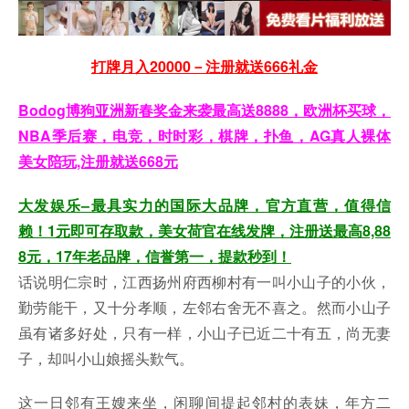
打牌月入20000－注册就送666礼金
Bodog博狗亚洲新春奖金来袭最高送8888，欧洲杯买球，
NBA季后赛，电竞，时时彩，棋牌，扑鱼，AG真人裸体
美女陪玩,注册就送668元
大发娱乐–最具实力的国际大品牌，官方直营，值得信
赖！1元即可存取款，美女荷官在线发牌，注册送最高8,88
8元，17年老品牌，信誉第一，提款秒到！
话说明仁宗时，江西扬州府西柳村有一叫小山子的小伙，
勤劳能干，又十分孝顺，左邻右舍无不喜之。然而小山子
虽有诸多好处，只有一样，小山子已近二十有五，尚无妻
子，却叫小山娘摇头歎气。
这一日邻有王嫂来坐，闲聊间提起邻村的表妹，年方二