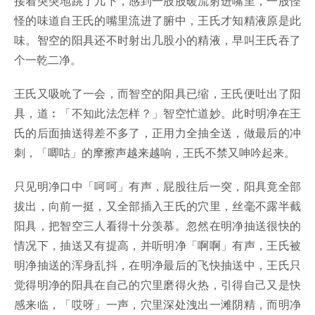
接着突突地跳了几下，感到一股股暖流射进嘴里，一股怪
怪的味道自王氏的嘴里流进了腑中，王氏才知精液原是此
味。智空的阳具还不时射出几股小的精液，早叫王氏吞了
个一乾二净。
王氏又吸吮了一会，而智空的阳具已缩，王氏便吐出了阳
具，道︰「不知此法怎样？」智空忙道妙。此时明净在王
氏的后面抽送得差不多了，正用力全抽全送，做最后的冲
刺，「唧咕」的摩擦声越来越响，王氏不禁又呻吟起来。
只见明净口中「呵呵」有声，屁股往后一突，阳具竟全部
拔出，向前一挺，又全部插入王氏的穴里，丝毫不露半截
阳具，把智空三人看得十分羡慕。忽然在明净抽送很快的
情况下，抽送又有提高，并听明净「啊啊」有声，王氏被
明净抽送的浑身乱抖，在明净最后的飞快抽送中，王氏只
觉得明净的阳具在自己的穴里磨得火热，引得自己又是快
感来临，「哎呀」一声，穴里深处洩出一滩阴精，而明净