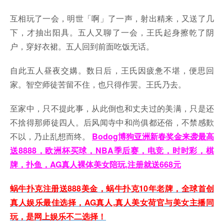
互相玩了一会，明世「啊」了一声，射出精来，又送了几
下，才抽出阳具。五人又聊了一会，王氏起身擦乾了阴
户，穿好衣裙。五人回到前面吃饭无话。
自此五人昼夜交媾。数日后，王氏因疲惫不堪，便思回
家。智空师徒苦留不住，也只得作罢。王氏乃去。
至家中，只不提此事，从此倒也和丈夫过的美满，只是还
不捨得那师徒四人。后风闻寺中和尚俱都还俗，不禁感歎
不以，乃止乱想而终。
Bodog博狗亚洲新春奖金来袭最高
送8888，欧洲杯买球，NBA季后赛，电竞，时时彩，棋
牌，扑鱼，AG真人裸体美女陪玩,注册就送668元
蜗牛扑克注册送888美金，蜗牛扑克10年老牌，全球首创
真人娱乐最佳选择，AG真人,真人美女荷官与美女主播同
玩，是网上娱乐不二选择！