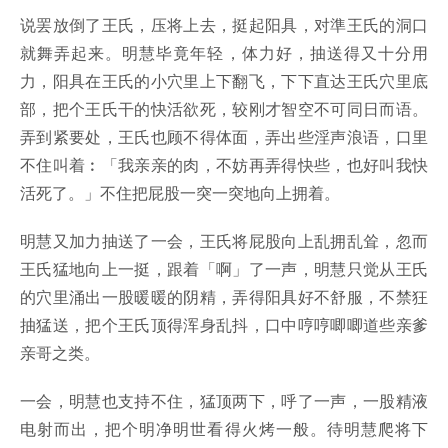
说罢放倒了王氏，压将上去，挺起阳具，对準王氏的洞口
就舞弄起来。明慧毕竟年轻，体力好，抽送得又十分用
力，阳具在王氏的小穴里上下翻飞，下下直达王氏穴里底
部，把个王氏干的快活欲死，较刚才智空不可同日而语。
弄到紧要处，王氏也顾不得体面，弄出些淫声浪语，口里
不住叫着︰「我亲亲的肉，不妨再弄得快些，也好叫我快
活死了。」不住把屁股一突一突地向上拥着。
明慧又加力抽送了一会，王氏将屁股向上乱拥乱耸，忽而
王氏猛地向上一挺，跟着「啊」了一声，明慧只觉从王氏
的穴里涌出一股暖暖的阴精，弄得阳具好不舒服，不禁狂
抽猛送，把个王氏顶得浑身乱抖，口中哼哼唧唧道些亲爹
亲哥之类。
一会，明慧也支持不住，猛顶两下，呼了一声，一股精液
电射而出，把个明净明世看得火烤一般。待明慧爬将下