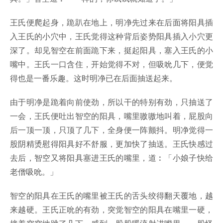
王氏便爬起身，跪趴在地上，明净先过来在后面将阳具插
入王氏的小穴中，王氏觉得这种背后姿势阳具插入小穴更
深了。却见智空在前面跪下来，挺起阳具，塞入王氏的小
嘴中。王氏一口含住，开始觉得不对，但吸吮几下，便觉
得也是一番乐趣。这时明净已在后面抽送起来。
由于明净是跪着向前使劲，所以干的特别有劲，只抽送了
一会，王氏便吐出智空的阳具，嘴里嗷嗷地叫着，屁股向
后一顶一顶，只顶了几下，全身便一阵颤抖。明净觉得一
股阴精烫慰得阳具好不舒服，更加快了抽送。王氏快感过
去后，智空又将阳具塞进王氏的嘴里，道︰「小娘子快给
老僧吸吮。」
智空的阳具在王氏的嘴里被王氏的舌头绞得翻天覆地，越
来越硬。王氏正吮的有劲，突觉智空的阳具在嘴里一硬，