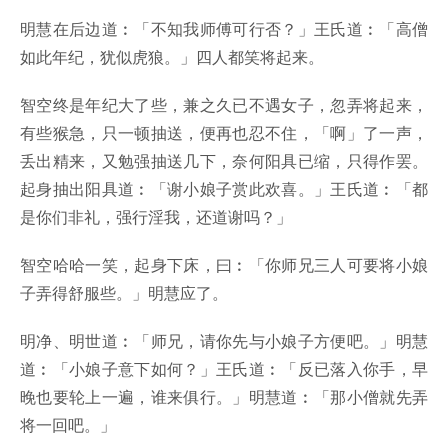
明慧在后边道︰「不知我师傅可行否？」王氏道︰「高僧
如此年纪，犹似虎狼。」四人都笑将起来。
智空终是年纪大了些，兼之久已不遇女子，忽弄将起来，
有些猴急，只一顿抽送，便再也忍不住，「啊」了一声，
丢出精来，又勉强抽送几下，奈何阳具已缩，只得作罢。
起身抽出阳具道︰「谢小娘子赏此欢喜。」王氏道︰「都
是你们非礼，强行淫我，还道谢吗？」
智空哈哈一笑，起身下床，曰︰「你师兄三人可要将小娘
子弄得舒服些。」明慧应了。
明净、明世道︰「师兄，请你先与小娘子方便吧。」明慧
道︰「小娘子意下如何？」王氏道︰「反已落入你手，早
晚也要轮上一遍，谁来俱行。」明慧道︰「那小僧就先弄
将一回吧。」