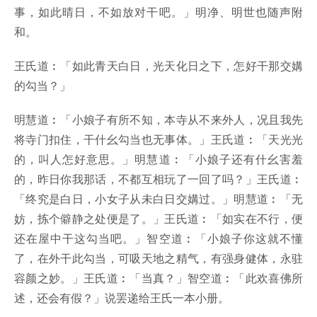
事，如此晴日，不如放对干吧。」明净、明世也随声附
和。
王氏道︰「如此青天白日，光天化日之下，怎好干那交媾
的勾当？」
明慧道︰「小娘子有所不知，本寺从不来外人，况且我先
将寺门扣住，干什幺勾当也无事体。」王氏道︰「天光光
的，叫人怎好意思。」明慧道︰「小娘子还有什幺害羞
的，昨日你我那话，不都互相玩了一回了吗？」王氏道︰
「终究是白日，小女子从未白日交媾过。」明慧道︰「无
妨，拣个僻静之处便是了。」王氏道︰「如实在不行，便
还在屋中干这勾当吧。」智空道︰「小娘子你这就不懂
了，在外干此勾当，可吸天地之精气，有强身健体，永驻
容颜之妙。」王氏道︰「当真？」智空道︰「此欢喜佛所
述，还会有假？」说罢递给王氏一本小册。