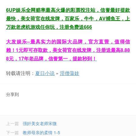
6UP娱乐全网赔率最高火爆的彩票投注站，信誉最好提款
最快，美女荷官在线发牌，百家乐，牛牛，AV捕鱼王，上
万款老虎机游戏任你玩，注册免费送666
大发娱乐–最具实力的国际大品牌，官方直营，值得信
赖！1元即可存取款，美女荷官在线发牌，注册送最高8,88
8元，17年老品牌，信誉第一，提款秒到！
转载请注明：
夏日小说
»
淫僧蕩娃
分享到
上一篇
强奸美女老师宋微
下一篇
教师母亲的柔情 1-5