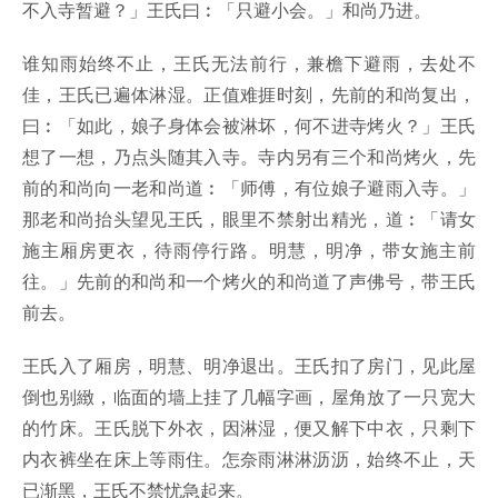
不入寺暂避？」王氏曰︰「只避小会。」和尚乃进。
谁知雨始终不止，王氏无法前行，兼檐下避雨，去处不
佳，王氏已遍体淋湿。正值难捱时刻，先前的和尚复出，
曰︰「如此，娘子身体会被淋坏，何不进寺烤火？」王氏
想了一想，乃点头随其入寺。寺内另有三个和尚烤火，先
前的和尚向一老和尚道︰「师傅，有位娘子避雨入寺。」
那老和尚抬头望见王氏，眼里不禁射出精光，道︰「请女
施主厢房更衣，待雨停行路。明慧，明净，带女施主前
往。」先前的和尚和一个烤火的和尚道了声佛号，带王氏
前去。
王氏入了厢房，明慧、明净退出。王氏扣了房门，见此屋
倒也别緻，临面的墙上挂了几幅字画，屋角放了一只宽大
的竹床。王氏脱下外衣，因淋湿，便又解下中衣，只剩下
内衣裤坐在床上等雨住。怎奈雨淋淋沥沥，始终不止，天
已渐黑，王氏不禁忧急起来。