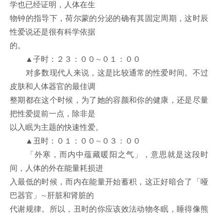
学也已经证明，人体在生
物钟的指导下，荷尔蒙的分泌的确有其固定周期，这时辰
性爱说还是很有科学依据
的。
▲子时：２３：００∼０１：００
对多数现代人来说，这是比较通常的性爱时间。不过
皮肤和人体器官的最佳调
整期都在这个时候，为了她的容颜和你的健康，还是尽量
把性爱提前一点，除非是
以入眠为主题的快速性爱。
▲丑时：０１：００∼０３：００
「外寒，而内中蕴藏暖阳之气」，意思就是这段时
间，人体的外在能量耗损进
入最低的时候，而内在能量开始蓄积，这正好暗合了「哑
巴器官」∼肝脏和肾脏的
代谢规律。所以，丑时的你应该效法动物冬眠，睡得像熊