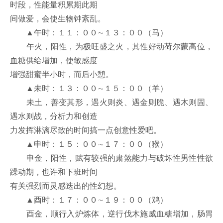
时段，性能量积累期此期
间做爱，会使生物钟紊乱。
▲午时：１１：００∼１３：００（马）
午火，阳性，为极旺盛之火，其性好动荷尔蒙高位，
血糖供给增加，使敏感度
增强甜蜜半小时，而后小憩。
▲未时：１３：００∼１５：００（羊）
未土，善变其形，遇火则炎、遇金则脆、遇木则固、
遇水则战，分析力和创造
力发挥淋漓尽致的时间搞一点创意性爱吧。
▲申时：１５：００∼１７：００（猴）
申金，阳性，赋有较强的肃煞能力与破坏性男性性欲
躁动期，也许和下班时间
有关强烈而灵感迭出的性幻想。
▲酉时：１７：００∼１９：００（鸡）
酉金，顺行入炉炼体，逆行伐木施威血糖增加，肠胃