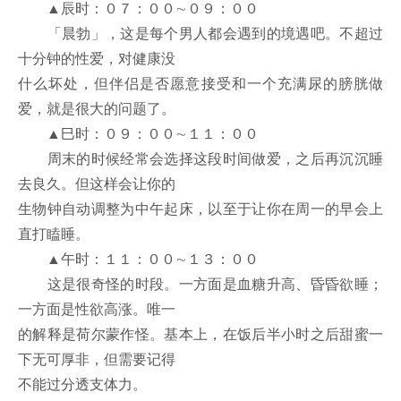
▲辰时：０７：００∼０９：００
「晨勃」，这是每个男人都会遇到的境遇吧。不超过
十分钟的性爱，对健康没
什么坏处，但伴侣是否愿意接受和一个充满尿的膀胱做
爱，就是很大的问题了。
▲巳时：０９：００∼１１：００
周末的时候经常会选择这段时间做爱，之后再沉沉睡
去良久。但这样会让你的
生物钟自动调整为中午起床，以至于让你在周一的早会上
直打瞌睡。
▲午时：１１：００∼１３：００
这是很奇怪的时段。一方面是血糖升高、昏昏欲睡；
一方面是性欲高涨。唯一
的解释是荷尔蒙作怪。基本上，在饭后半小时之后甜蜜一
下无可厚非，但需要记得
不能过分透支体力。