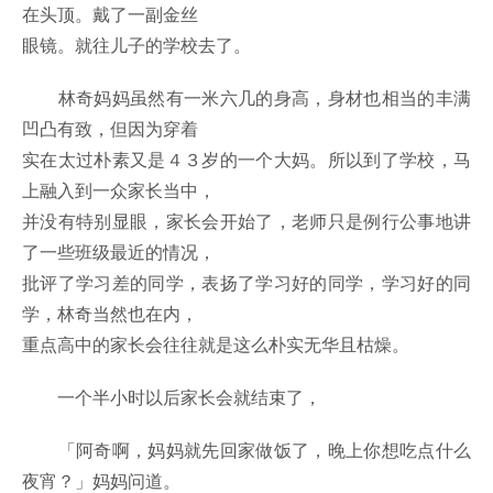
在头顶。戴了一副金丝
眼镜。就往儿子的学校去了。
林奇妈妈虽然有一米六几的身高，身材也相当的丰满
凹凸有致，但因为穿着
实在太过朴素又是４３岁的一个大妈。所以到了学校，马
上融入到一众家长当中，
并没有特别显眼，家长会开始了，老师只是例行公事地讲
了一些班级最近的情况，
批评了学习差的同学，表扬了学习好的同学，学习好的同
学，林奇当然也在内，
重点高中的家长会往往就是这么朴实无华且枯燥。
一个半小时以后家长会就结束了，
「阿奇啊，妈妈就先回家做饭了，晚上你想吃点什么
夜宵？」妈妈问道。