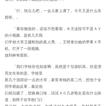
「行，快点儿吧，一会儿要上课了。今天又是什么东
西呀。」
「看你猴急的，还说不想看呢，今天这段可不是ＡＶ
的小视频，是前几天我
们学校大哥王建刚拍的真人秀。」王明拿出她的苹果Ｘ手
机。打开了一段视频。
放到林奇面前。
「我们学校你也知道啊，虽然是个垃圾职高，但是漂
亮女生有的是。学校里
那几个混得好一点的大哥，家里有钱的富二代，想泡个女
同学易如反掌，最近他
们就玩腻了，想换换口味，试试４０几岁熟女是在什么味
道，前阵子在学校门口