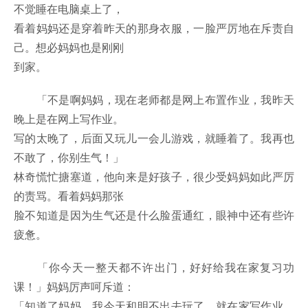
不觉睡在电脑桌上了，
看着妈妈还是穿着昨天的那身衣服，一脸严厉地在斥责自
己。想必妈妈也是刚刚
到家。
「不是啊妈妈，现在老师都是网上布置作业，我昨天
晚上是在网上写作业。
写的太晚了，后面又玩儿一会儿游戏，就睡着了。我再也
不敢了，你别生气！」
林奇慌忙搪塞道，他向来是好孩子，很少受妈妈如此严厉
的责骂。看着妈妈那张
脸不知道是因为生气还是什么脸蛋通红，眼神中还有些许
疲惫。
「你今天一整天都不许出门，好好给我在家复习功
课！」妈妈厉声呵斥道：
「知道了妈妈，我今天和明不出去玩了，就在家写作业，