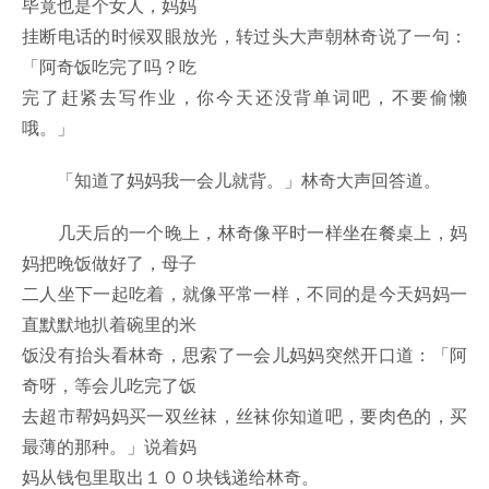
毕竟也是个女人，妈妈
挂断电话的时候双眼放光，转过头大声朝林奇说了一句：
「阿奇饭吃完了吗？吃
完了赶紧去写作业，你今天还没背单词吧，不要偷懒
哦。」
「知道了妈妈我一会儿就背。」林奇大声回答道。
几天后的一个晚上，林奇像平时一样坐在餐桌上，妈
妈把晚饭做好了，母子
二人坐下一起吃着，就像平常一样，不同的是今天妈妈一
直默默地扒着碗里的米
饭没有抬头看林奇，思索了一会儿妈妈突然开口道：「阿
奇呀，等会儿吃完了饭
去超市帮妈妈买一双丝袜，丝袜你知道吧，要肉色的，买
最薄的那种。」说着妈
妈从钱包里取出１００块钱递给林奇。