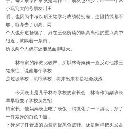
子。每天放学回家就是写作业，朋友也很少，唯一一个从
小玩到大的号朋友叫王
明，也因为中考以后王铭学习成绩特别差，连阻挡线都不
够，就考去了职高。两
个人也分道扬镳了。好在王铭所读的职高离他的重点高中
很近，就隔着一条街，
所以两个人偶尔还能见面聊聊天。
林奇家的家教比较严，所以林奇妈妈一直反对他跟王
铭来往，说他那个学校
是垃圾学校，流氓学校，将来出来都是社会残渣。
今天晚上是儿子林奇学校的家长会，林奇作为副班长
早早就去了学校负责招
待家长。他妈妈晚上吃了晚饭，稍微化了一下淡妆，穿了
一件紧身的白色Ｔ恤，
下身穿了件普通的西装裤配黑色皮鞋。还是照样把头发盘