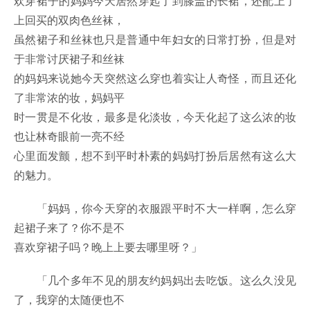
欢穿裙子的妈妈今天居然穿起了到膝盖的长裙，还配上了
上回买的双肉色丝袜，
虽然裙子和丝袜也只是普通中年妇女的日常打扮，但是对
于非常讨厌裙子和丝袜
的妈妈来说她今天突然这么穿也着实让人奇怪，而且还化
了非常浓的妆，妈妈平
时一贯是不化妆，最多是化淡妆，今天化起了这么浓的妆
也让林奇眼前一亮不经
心里面发颤，想不到平时朴素的妈妈打扮后居然有这么大
的魅力。
「妈妈，你今天穿的衣服跟平时不大一样啊，怎么穿
起裙子来了？你不是不
喜欢穿裙子吗？晚上上要去哪里呀？」
「几个多年不见的朋友约妈妈出去吃饭。这么久没见
了，我穿的太随便也不