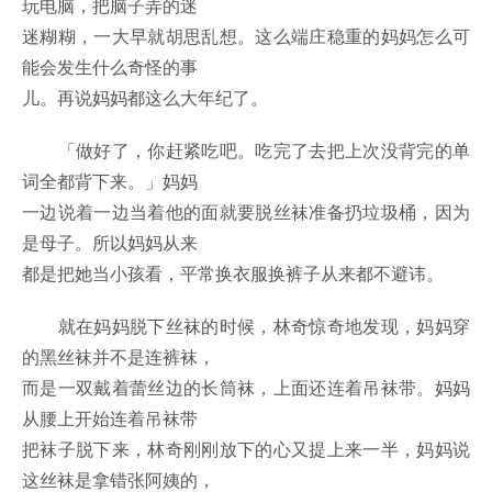
玩电脑，把脑子弄的迷
迷糊糊，一大早就胡思乱想。这么端庄稳重的妈妈怎么可
能会发生什么奇怪的事
儿。再说妈妈都这么大年纪了。
「做好了，你赶紧吃吧。吃完了去把上次没背完的单
词全都背下来。」妈妈
一边说着一边当着他的面就要脱丝袜准备扔垃圾桶，因为
是母子。所以妈妈从来
都是把她当小孩看，平常换衣服换裤子从来都不避讳。
就在妈妈脱下丝袜的时候，林奇惊奇地发现，妈妈穿
的黑丝袜并不是连裤袜，
而是一双戴着蕾丝边的长筒袜，上面还连着吊袜带。妈妈
从腰上开始连着吊袜带
把袜子脱下来，林奇刚刚放下的心又提上来一半，妈妈说
这丝袜是拿错张阿姨的，