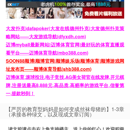
大发扑克|dafapoker|大发在线德州扑克|大发德州扑克策
略网站——大发游戏导航(dfyxdh.com)
迈博myball最新网站|迈博体育官网|最好玩的体育直播观
看平台——迈博体育导航(mbo388.com)
SOON88顺博|顺博官网|顺博娱乐场|顺博体育|顺博游戏网
址发布页——顺博体育导航(shb388.com)
迈博体育,滚球投注,电子竞技,AG美女荷官在线发牌,开元棋
牌,注册送最高8,888元,高品质,高赔率的游戏平台,信誉第
一,提款秒到！
【严厉的教育型妈妈是如何变成丝袜母猪的】1-3章
（承接各种绿文，以及现成文章订阅）
读文前请点击右上角支持楼主，送上你的红心！欢迎积极