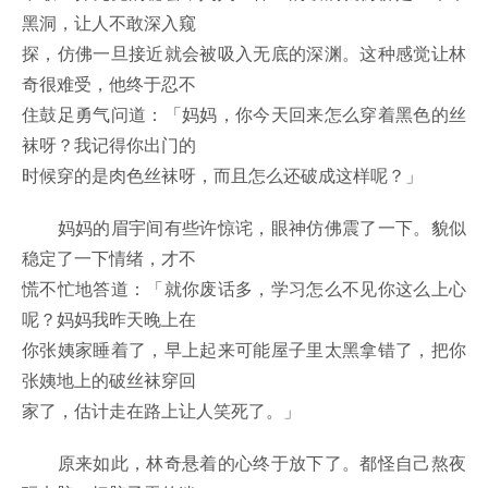
黑洞，让人不敢深入窥
探，仿佛一旦接近就会被吸入无底的深渊。这种感觉让林
奇很难受，他终于忍不
住鼓足勇气问道：「妈妈，你今天回来怎么穿着黑色的丝
袜呀？我记得你出门的
时候穿的是肉色丝袜呀，而且怎么还破成这样呢？」
妈妈的眉宇间有些许惊诧，眼神仿佛震了一下。貌似
稳定了一下情绪，才不
慌不忙地答道：「就你废话多，学习怎么不见你这么上心
呢？妈妈我昨天晚上在
你张姨家睡着了，早上起来可能屋子里太黑拿错了，把你
张姨地上的破丝袜穿回
家了，估计走在路上让人笑死了。」
原来如此，林奇悬着的心终于放下了。都怪自己熬夜