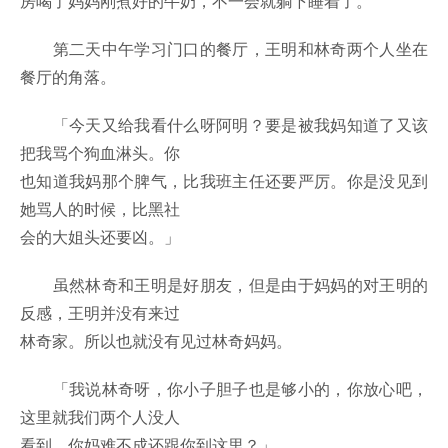
房喝了妈妈刚煮好的牛奶，不一会就躺下睡着了。
第二天中午学习门口的餐厅，王明和林奇两个人坐在
餐厅的角落。
「今天又给我看什么呀阿明？要是被我妈知道了又该
把我骂个狗血淋头。你
也知道我妈那个脾气，比我班主任还要严厉。你是没见到
她骂人的时候，比黑社
会的大姐头还要凶。」
虽然林奇和王明是好朋友，但是由于妈妈的对王明的
反感，王明并没有来过
林奇家。所以也就没有见过林奇妈妈。
「我说林奇呀，你小子胆子也是够小的，你放心吧，
这里就我们两个人没人
看到。你妈难不成还跟你到这里？」