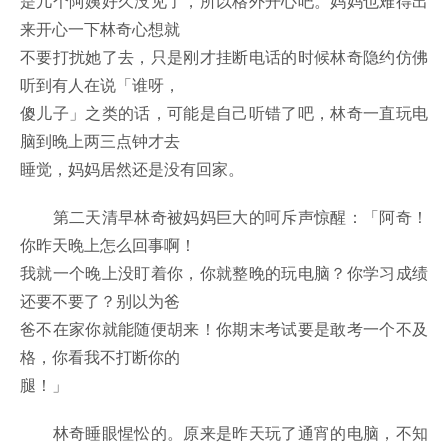
是几个阿姨好久没见了，所以格外开心吧。妈妈也难得出
来开心一下林奇心想就
不要打扰她了去，只是刚才挂断电话的时候林奇隐约仿佛
听到有人在说「谁呀，
傻儿子」之类的话，可能是自己听错了吧，林奇一直玩电
脑到晚上两三点钟才去
睡觉，妈妈居然还是没有回家。
第二天清早林奇被妈妈巨大的呵斥声惊醒：「阿奇！
你昨天晚上怎么回事啊！
我就一个晚上没盯着你，你就整晚的玩电脑？你学习成绩
还要不要了？别以为爸
爸不在家你就能随便胡来！你期末考试要是敢考一个不及
格，你看我不打断你的
腿！」
林奇睡眼惺忪的。原来是昨天玩了通宵的电脑，不知