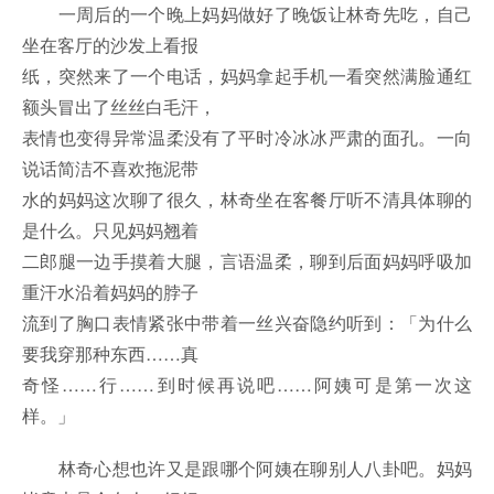
一周后的一个晚上妈妈做好了晚饭让林奇先吃，自己
坐在客厅的沙发上看报
纸，突然来了一个电话，妈妈拿起手机一看突然满脸通红
额头冒出了丝丝白毛汗，
表情也变得异常温柔没有了平时冷冰冰严肃的面孔。一向
说话简洁不喜欢拖泥带
水的妈妈这次聊了很久，林奇坐在客餐厅听不清具体聊的
是什么。只见妈妈翘着
二郎腿一边手摸着大腿，言语温柔，聊到后面妈妈呼吸加
重汗水沿着妈妈的脖子
流到了胸口表情紧张中带着一丝兴奋隐约听到：「为什么
要我穿那种东西……真
奇怪……行……到时候再说吧……阿姨可是第一次这
样。」
林奇心想也许又是跟哪个阿姨在聊别人八卦吧。妈妈