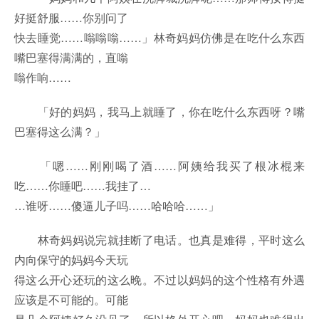
好挺舒服……你别问了
快去睡觉……嗡嗡嗡……」林奇妈妈仿佛是在吃什么东西
嘴巴塞得满满的，直嗡
嗡作响……
「好的妈妈，我马上就睡了，你在吃什么东西呀？嘴
巴塞得这么满？」
「嗯……刚刚喝了酒……阿姨给我买了根冰棍来
吃……你睡吧……我挂了…
…谁呀……傻逼儿子吗……哈哈哈……」
林奇妈妈说完就挂断了电话。也真是难得，平时这么
内向保守的妈妈今天玩
得这么开心还玩的这么晚。不过以妈妈的这个性格有外遇
应该是不可能的。可能