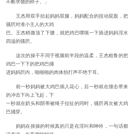
不断求饶的样子。」
王杰用双手抬起妈妈双腿，妈妈配合的扭动屁股，把
骚屄对准小主人的大鸡
巴。王杰稍微顶了下腰，就把鸡巴噗嗤一下插进妈妈淫水
四溢的骚屄。
这次的操干不同于视频前半段的温柔，王杰粗鲁的把
鸡巴一下下的把鸡巴捅
进妈妈屄内，啪啪啪的肉体拍打声不绝于耳。
前一秒妈妈被大鸡巴插入花心，后一秒就在撞击带来
的冲击下向上飞起，下
一秒就在奶头和阴蒂被绳子拉扯的同时，骚屄再次被大鸡
巴捅穿。
妈妈在挨操的时候真的只是在淫叫和呻吟，一句话都