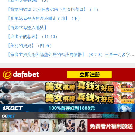
【我的女警妈妈】（2）
【背德的欲望-沉沦在表弟胯下的冷艳美母】（上）
【肥尻熟母被农村亲戚睡走了哦】（下）
【再婚丝母堕入地狱】
【庶出子的悲哀】（11-13）
【美丽的妈妈】（四-五）
【家庭主妇竟沦为隔壁邻居的精液肉便器】（6-7-8）三章一万多字更新！