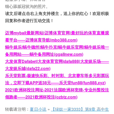
细心舔舐冠状沟的照片。
读文后请点击右上角支持楼主，送上你的红心！欢迎积极
回复和作者进行互动交流！
迈博myball最新网站|迈博体育官网|最好玩的体育直播观
看平台——迈博体育导航(mbo388.com)
蜗牛娱乐|蜗牛德州|蜗牛扑克|蜗牛娱乐官网|蜗牛娱乐唯一
备用网站——蜗牛备用网址(ggallnew.com)
大发体育Dafabet|大发体育官网|dafa888|大发娱乐场——
大发娱乐城(dafa22.com)
乐天堂彩票-极速快乐彩、时时彩、北京赛车等多元彩票玩
法，立即下载APP送38元——乐天堂fun88(fun888.xyz)
2021欧洲杯投注网址-2021法国欧洲杯竞猜-专业外围投注
领跑者——2021欧洲杯投注(ozbtz.com)
转载请注明：
夏日小说
»
【绿奴一家3333】第9章 高中生