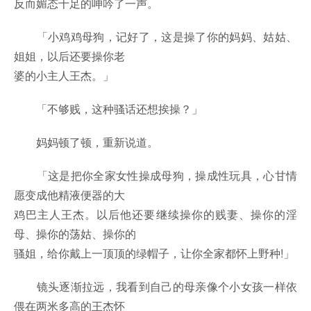
反而媚态十足的呻吟了一声。
「小鸡鸡母狗，记好了，这是操了你的妈妈、姑姑、
姐姐，以后还要操你老
婆的小主人王杰。」
「不够贱，这种骚话还想挨操？」
妈妈顿了顿，重新说道。
「这是把你全家女性操成母狗，操成性玩具，心甘情
愿变成他精液便器的大
鸡巴主人王杰。以后他还要继续操你的贱妻、操你的淫
母、操你的荡姑、操你的
骚姐，给你戴上一顶顶的绿帽子，让你全家都怀上野种!」
镜头逐渐拉远，我看到自己的母亲像个小女孩一样依
偎在两米多高的王杰怀