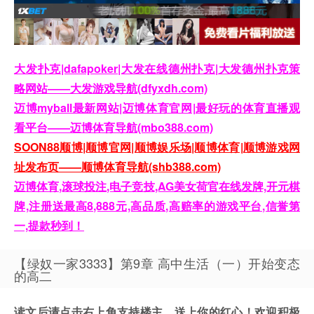
大发扑克|dafapoker|大发在线德州扑克|大发德州扑克策
略网站——大发游戏导航(dfyxdh.com)
迈博myball最新网站|迈博体育官网|最好玩的体育直播观
看平台——迈博体育导航(mbo388.com)
SOON88顺博|顺博官网|顺博娱乐场|顺博体育|顺博游戏网
址发布页——顺博体育导航(shb388.com)
迈博体育,滚球投注,电子竞技,AG美女荷官在线发牌,开元棋
牌,注册送最高8,888元,高品质,高赔率的游戏平台,信誉第
一,提款秒到！
【绿奴一家3333】第9章 高中生活（一）开始变态
的高二
读文后请点击右上角支持楼主，送上你的红心！欢迎积极