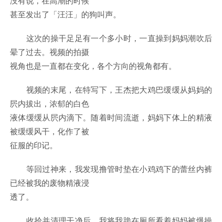
没有说，在高潮的时候
甚至发出了「汪汪」的狗叫声。
这次的操干足足有一个多小时，一直操到妈妈潮吹后
晕了过去。视频的拍摄
视角也是一直都在变化，各个方向的视角都有。
视频的末尾，在特写下，王杰把大鸡巴缓缓从妈妈的
屄内拔出，浓郁的白色
液体缓缓从屄内滴下。随着时间流逝，妈妈下体上的精液
被缓缓风干，化作了被
征服的印记。
等回过神来，我发现撸管时垫在小鸡鸡下的蕾丝内裤
已经被我的废物精液浸
透了。
收拾并清理干净后，我将我跪在厕所看着妈妈被爆操