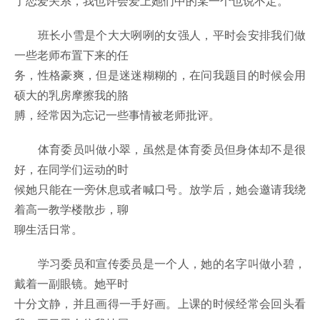
了恋爱关系，我也许会爱上她们中的某一个也说不定。
班长小雪是个大大咧咧的女强人，平时会安排我们做
一些老师布置下来的任
务，性格豪爽，但是迷迷糊糊的，在问我题目的时候会用
硕大的乳房摩擦我的胳
膊，经常因为忘记一些事情被老师批评。
体育委员叫做小翠，虽然是体育委员但身体却不是很
好，在同学们运动的时
候她只能在一旁休息或者喊口号。放学后，她会邀请我绕
着高一教学楼散步，聊
聊生活日常。
学习委员和宣传委员是一个人，她的名字叫做小碧，
戴着一副眼镜。她平时
十分文静，并且画得一手好画。上课的时候经常会回头看