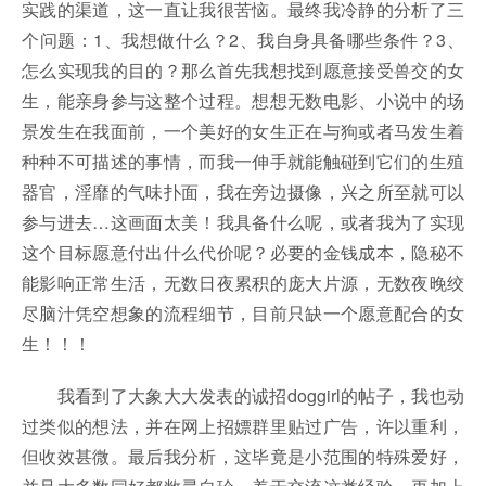
实践的渠道，这一直让我很苦恼。最终我冷静的分析了三
个问题：1、我想做什么？2、我自身具备哪些条件？3、
怎么实现我的目的？那么首先我想找到愿意接受兽交的女
生，能亲身参与这整个过程。想想无数电影、小说中的场
景发生在我面前，一个美好的女生正在与狗或者马发生着
种种不可描述的事情，而我一伸手就能触碰到它们的生殖
器官，淫靡的气味扑面，我在旁边摄像，兴之所至就可以
参与进去…这画面太美！我具备什么呢，或者我为了实现
这个目标愿意付出什么代价呢？必要的金钱成本，隐秘不
能影响正常生活，无数日夜累积的庞大片源，无数夜晚绞
尽脑汁凭空想象的流程细节，目前只缺一个愿意配合的女
生！！！
我看到了大象大大发表的诚招doggirl的帖子，我也动
过类似的想法，并在网上招嫖群里贴过广告，许以重利，
但收效甚微。最后我分析，这毕竟是小范围的特殊爱好，