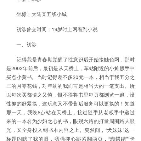
坐标：大陆某五线小城
初涉兽交时间：19岁时上网看到小说
一、初涉
记得我是青春期觉醒了性意识后开始接触色网，那时
是2002年前后，最初是从天桥上，车站附近的小摊贩手中
买点小黄书。当时记得差不多20元一本，相当于我五分之
三的月零花钱，对年幼的我而言是相当大的一笔支出。所
以每次买都慎之又慎，恨不得将书里每页都浏览一遍，没
性趣的赶紧换，这玩意又不带售后服务可以更换的！知道
那一天，我晚8点站在天桥上，接过随手从老板手中递过
来的一本名为少妇之心的书，眼观六路的打量周围路人眼
光，又全身投入到书本内容之上。突然间，“犬姊妹”这一
标题闪瞎了我的眼，我强抑心跳紧翻两页，“蝴蝶结”“卡