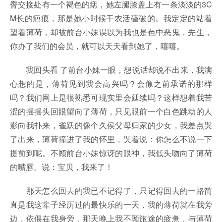
臀交接处有一个褐色的痣，她左腿膝盖上有一条淡淡的3C
M长的疤痕，那是她小时候干农活磕破的。我定定的站着
望着薄荷，却被前台小妹误以为我也是色中恶鬼，先生，
你办了我们的会员，就可以天天看到她了，嘻嘻。
我回头看 了前台小妹一眼，想说话却说不出来，我满
心想的是，薄荷见到我会高兴吗？会像之前承诺的那样
吗？我们网上是很熟悉可现实里会延续吗？这样想着我苦
涩的摇摇头回眼望向了薄荷，只见眼前一个白色跳动的人
影向我扑来，雀跃的像个久侯父母归家的少女，我差点哭
了出来，薄荷撞进了我的怀里，哭着说：你怎么不说一下
提前到呢。不顾前台小妹惊讶的眼神，我低头吻向了薄荷
的嘴唇。说：宝贝，我来了！
那天怎么回去的我已不记得了，只记得回去的一路简
直是我这辈子经历过的最快乐的一天，我的薄荷就在我旁
边，依偎在我身旁，那天晚上我不顾旅途的疲惫，与薄荷