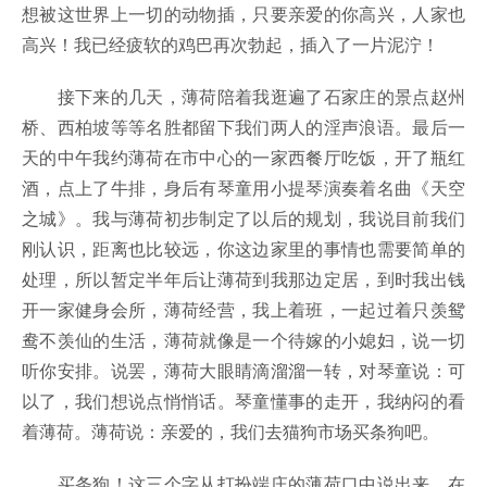
想被这世界上一切的动物插，只要亲爱的你高兴，人家也
高兴！我已经疲软的鸡巴再次勃起，插入了一片泥泞！
接下来的几天，薄荷陪着我逛遍了石家庄的景点赵州
桥、西柏坡等等名胜都留下我们两人的淫声浪语。最后一
天的中午我约薄荷在市中心的一家西餐厅吃饭，开了瓶红
酒，点上了牛排，身后有琴童用小提琴演奏着名曲《天空
之城》。我与薄荷初步制定了以后的规划，我说目前我们
刚认识，距离也比较远，你这边家里的事情也需要简单的
处理，所以暂定半年后让薄荷到我那边定居，到时我出钱
开一家健身会所，薄荷经营，我上着班，一起过着只羡鸳
鸯不羡仙的生活，薄荷就像是一个待嫁的小媳妇，说一切
听你安排。说罢，薄荷大眼睛滴溜溜一转，对琴童说：可
以了，我们想说点悄悄话。琴童懂事的走开，我纳闷的看
着薄荷。薄荷说：亲爱的，我们去猫狗市场买条狗吧。
买条狗！这三个字从打扮端庄的薄荷口中说出来，在