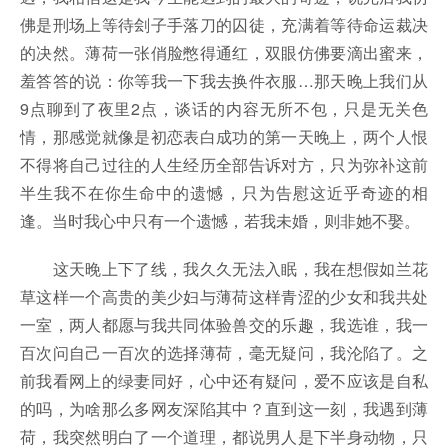
佛是刑场上等待刽子手落刀的囚徒，充满着等待命运裁决
的决然。薄荷一张俏脸憋得通红，双眼仿佛要滴出蜜来，
羞答答的说：你等我一下我去换件衣服…那天晚上我们从
9点聊到了夜里2点，谈话的内容无所不包，只是无关色
情，那感觉就像是初恋表白成功的第一天晚上，两个人恨
不得将自己过往的人生经历全部告诉对方，只为弥补这前
半生我不在你生命中的遗憾，只为告慰这近乎奇迹的相
逢。当时我心中只有一个遗憾，若我未婚，则非她不娶。
这天晚上下了线，我久久无法入眠，我在想假如兰花
草这样一个高贵的美少妇与薄荷这样青涩的少女和我共处
一室，两人都愿与我共同体验兽交的乐趣，我选谁，我一
百次问自己一百次的选择薄荷，毫无疑问，我沦陷了。之
前我看网上的绿妻同好，心中还有疑问，爱不应该是自私
的吗，为啥那么多网友深陷其中？直到这一刻，我遇到薄
荷，我突然明白了一个道理，都说男人是下半身动物，只