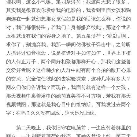
理我啊，这么小气嘛。第四条薄荷：我这两天想了很多，
其实我是很喜欢你发给我的电影的，我看到里面女孩和狗
狗连在一起就幻想那女孩假如是我的话该怎么样，你说的
对，我们都很特殊，若我们自身都嫌弃彼此，那这个世界
压根就没有我们的容身之地了。第五条薄荷：你说话啊，
求你了，别抛弃我。我那一瞬间仿佛被子弹击中，之前听
人描述过知音概念，说是棋逢对手如何如何，世界上下棋
的人何止万千，两个同好相聚都那样开心，那我们这些兽
交爱好者呢？这样稀少的人群中能有两个合拍的敞开心扉
的交流、完全信任彼此的去实验探索，这种几率有多大？
网友们你们告诉我？而现在，我面前就有这样一个女孩，
那天视频中裹着浴巾的她简直美得不可方物，若我有那天
视频截图，那这就是我心目中的维纳斯。可我发过去两个
字：在吗？久久没有回应，这天她没上线。
第二天晚上，我依旧守在电脑前，一边应付着群里的
网友，一边刷新着薄荷的状态。可她依然没上线。第三天