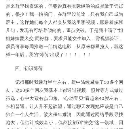
是来群里找资源的，但要说真有实际经验的或是敢于尝试
的，很少！我一拍脑门，在群里没前途，只有我自己成为
群主，这样她们每个人都会从我这里哪视频，顺带着多聊
几句，发现有可培养倾向的，重点突破。于是我申请了“姐
姐妹妹爱犬交”同好群，要求只能女生加入，需视频验证，
群员可享每周推送一部精选电影，从原来群里拉人，就这
样一年后，我的“薄荷”出现了！！！！！！
四、初识薄荷
记得那时我建群半年左右，群中陆续聚集了30多个网
友，这30多个网友我基本上都通过视频、照片等方式做过
筛选，心中大致有点印象。“心动宝贝”看起来40岁左右，
长相普通，让人升不起欲望，通过聊天发现她应该是自己
独自一个人生活，欲火积年难消，因此通过网络手段寻找
炮友，但估计成效甚小，偶然接触到“兽交”这一领域，因