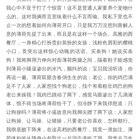
我心中不亚于打了个惊雷！这不是普通人家要养个宠物什
么的。这对我俩而言意味着什么不言而喻。我私下里也不
止一次的想着如何向薄荷开口，只是我万万没想到善解人
意的薄荷先提了出来，而且是在这样一个场合。高雅的西
餐厅，一身精心打扮贵妇装扮的女孩，浅粉色唇彩的樱桃
小口，竟突出这样惊心动魄的话语。买条狗！她说买条
狗！我将脚用力伸向对面薄荷两腿之间，隔着鞋子能感觉
到薄荷小骚逼渗出的水汽，颤抖的说：宝贝我没听清，你
再说一遍。薄荷双眼含春俏生生的说：老公，你的鸡巴满
足不了人家，人家想找个狗老公，找个有着粗壮鸡巴的狗
老公来操我！我鸡巴跳动了两下，感觉马眼渗出了几滴液
体，恨不得当场将薄荷给干了，但冷静下来我佯怒道：只
让狗操吗？薄荷将小逼故意向我脚尖蹭了两下说：人家想
让狗操、让马操、让猪操，只要老公你喜欢，怎样都行。
我彻底败下阵来，在这高档的西餐厅，我竟一泄如注。薄
荷体贴的从随身小包取出一片湿巾递给了我，我拿去卫生