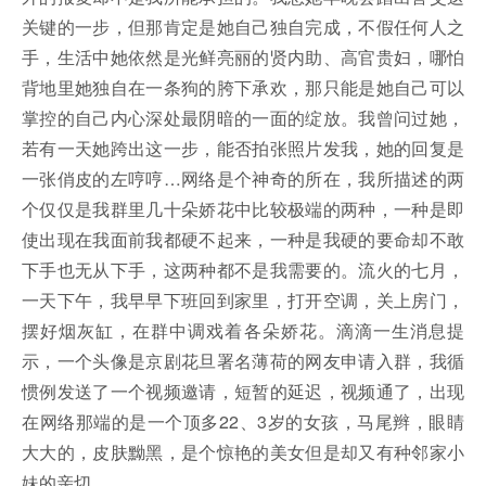
关键的一步，但那肯定是她自己独自完成，不假任何人之
手，生活中她依然是光鲜亮丽的贤内助、高官贵妇，哪怕
背地里她独自在一条狗的胯下承欢，那只能是她自己可以
掌控的自己内心深处最阴暗的一面的绽放。我曾问过她，
若有一天她跨出这一步，能否拍张照片发我，她的回复是
一张俏皮的左哼哼…网络是个神奇的所在，我所描述的两
个仅仅是我群里几十朵娇花中比较极端的两种，一种是即
使出现在我面前我都硬不起来，一种是我硬的要命却不敢
下手也无从下手，这两种都不是我需要的。流火的七月，
一天下午，我早早下班回到家里，打开空调，关上房门，
摆好烟灰缸，在群中调戏着各朵娇花。滴滴一生消息提
示，一个头像是京剧花旦署名薄荷的网友申请入群，我循
惯例发送了一个视频邀请，短暂的延迟，视频通了，出现
在网络那端的是一个顶多22、3岁的女孩，马尾辫，眼睛
大大的，皮肤黝黑，是个惊艳的美女但是却又有种邻家小
妹的亲切。