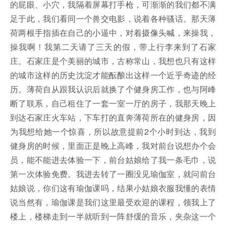
的屁眼、小穴，我隔着屏幕打手枪，可渐渐的我们都不满
足于此，我们看同一个兽交电影，说着各种骚话。那天薄
荷两根手指插在自己的小逼中，对着摄像头喊，来操我，
操我啊！我第二天请了三天的假，带上行李来到了石家
庄。石家庄是个美丽的城市，古称常山，我想也只有这样
的城市这样的历史沈淀才能酝酿出这样一个近乎奇迹的经
历。薄荷自从跟我认识后就换了个健身房工作，也与阿峰
断了联系，自己租住了一套一室一厅的房子，我那天晚上
到达石家庄火车站，下车打的直奔薄荷所在的健身房，因
为我想给她一个惊喜，所以故意提前2个小时到达，我到
健身房的时候，里面正是晚上高峰，我对前台说想办个会
员，能不能进去体验一下，前台姑娘给了我一条毛巾，说
第一次体验免费。我进去转了一圈没见瑜伽室，就问前台
姑娘说，你们这有瑜伽课吗，结果小姑娘衣服我懂的表情
说当然有，瑜伽课是我们这里最受欢迎的课程，领我上了
楼上，楼梯走到一半就听到一阵舒缓的音乐，夹杂这一个