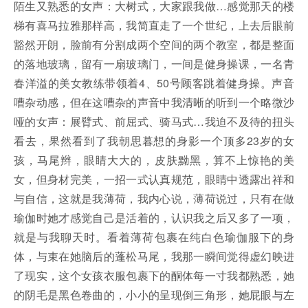
陌生又熟悉的女声：大树式，大家跟我做…感觉那天的楼
梯有喜马拉雅那样高，我简直走了一个世纪，上去后眼前
豁然开朗，脸前有分割成两个空间的两个教室，都是整面
的落地玻璃，留有一扇玻璃门，一间是健身操课，一名青
春洋溢的美女教练带领着4、50号顾客跳着健身操。声音
嘈杂动感，但在这嘈杂的声音中我清晰的听到一个略微沙
哑的女声：展臂式、前屈式、骑马式…我迫不及待的扭头
看去，果然看到了我朝思暮想的身影一个顶多23岁的女
孩，马尾辫，眼睛大大的，皮肤黝黑，算不上惊艳的美
女，但身材完美，一招一式认真规范，眼睛中透露出祥和
与自信，这就是我薄荷，我内心说，薄荷说过，只有在做
瑜伽时她才感觉自己是活着的，认识我之后又多了一项，
就是与我聊天时。看着薄荷包裹在纯白色瑜伽服下的身
体，与束在她脑后的蓬松马尾，我那一瞬间觉得虚幻映进
了现实，这个女孩衣服包裹下的酮体每一寸我都熟悉，她
的阴毛是黑色卷曲的，小小的呈现倒三角形，她屁眼与左