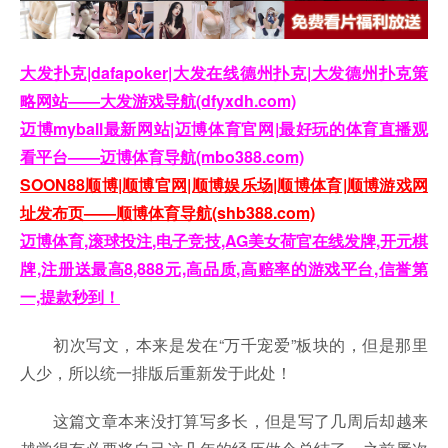
大发扑克|dafapoker|大发在线德州扑克|大发德州扑克策
略网站——大发游戏导航(dfyxdh.com)
迈博myball最新网站|迈博体育官网|最好玩的体育直播观
看平台——迈博体育导航(mbo388.com)
SOON88顺博|顺博官网|顺博娱乐场|顺博体育|顺博游戏网
址发布页——顺博体育导航(shb388.com)
迈博体育,滚球投注,电子竞技,AG美女荷官在线发牌,开元棋
牌,注册送最高8,888元,高品质,高赔率的游戏平台,信誉第
一,提款秒到！
初次写文，本来是发在“万千宠爱”板块的，但是那里
人少，所以统一排版后重新发于此处！
这篇文章本来没打算写多长，但是写了几周后却越来