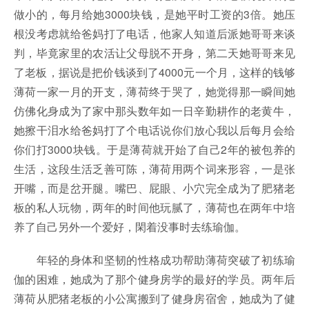
做小的，每月给她3000块钱，是她平时工资的3倍。她压
根没考虑就给爸妈打了电话，他家人知道后派她哥哥来谈
判，毕竟家里的农活让父母脱不开身，第二天她哥哥来见
了老板，据说是把价钱谈到了4000元一个月，这样的钱够
薄荷一家一月的开支，薄荷终于哭了，她觉得那一瞬间她
仿佛化身成为了家中那头数年如一日辛勤耕作的老黄牛，
她擦干泪水给爸妈打了个电话说你们放心我以后每月会给
你们打3000块钱。于是薄荷就开始了自己2年的被包养的
生活，这段生活乏善可陈，薄荷用两个词来形容，一是张
开嘴，而是岔开腿。嘴巴、屁眼、小穴完全成为了肥猪老
板的私人玩物，两年的时间他玩腻了，薄荷也在两年中培
养了自己另外一个爱好，閑着没事时去练瑜伽。
年轻的身体和坚韧的性格成功帮助薄荷突破了初练瑜
伽的困难，她成为了那个健身房学的最好的学员。两年后
薄荷从肥猪老板的小公寓搬到了健身房宿舍，她成为了健