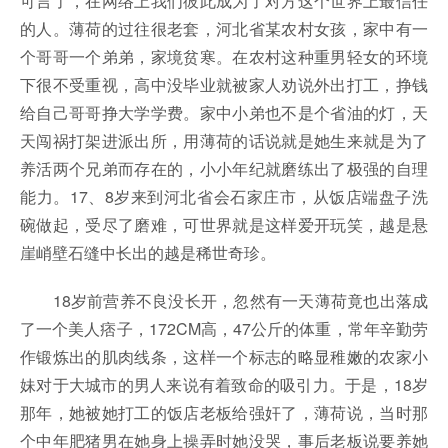
可言了，在网络上我们彼此成为了对方这个世界上最信任
的人。薄荷的过往很老套，河北省某农村女孩，家中有一
个哥哥一个弟弟，家境贫寒。在农村这种重男轻女的环境
下很不受重视，高中没毕业就被家人劝说外出打工，挣钱
给自己哥哥挣大学学费。家中小弟也不是个省油的灯，天
天闯祸打架进派出所，用薄荷的话说就是她生来就是为了
养活两个兄弟而存在的，小小年纪就磨练出了极强的自理
能力。17、8岁来到河北省会石家庄市，从饭店端盘子洗
碗做起，受尽了磨难，可世界就是这样爱开玩笑，越是悬
崖峭壁石缝中长出的越是稀世奇珍。
18岁前营养不良没长开，忽然有一天薄荷竟也出落成
了一个美人痞子，172CM高，47公斤的体重，常年辛勤劳
作锻炼出的肌肉线条，这样一个标志的略显稚嫩的农家小
妹对于大城市的男人来说有着致命的吸引力。于是，18岁
那年，她被她打工的饭店老板给强奸了，薄荷说，当时那
个中年肥猪男在她身上操弄时她没哭，事后老板说要养她