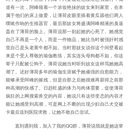
道有一次，阿峰领着一个浓妆艳抹的妓女来到家里，在本
属于他们的床上做爱，让薄荷皮眼里插着黄瓜舔他们两人
噗呲作响的生殖器官，最后那妓女将盛满阿峰精液的臭逼
盖在了薄荷的脸上。薄荷说那一刻起她的心死了。她感觉
自己不再是一个人，而是一件物品，她比当时被强奸时感
觉自己是头老黄牛都不如。当时那妓女说你这个间壁看起
来是个受人尊敬的瑜伽教练，其实连头母狗都不如，你这
辈子只配被公狗干。薄荷说她当时听到妓女这样骂她她高
潮了。还好薄荷多年的瑜伽生涯赋予她顽强的自愈能力，
能够承受阿峰的摧残，但是自那之后她很难再获得之前那
种高潮的快感了。日趋旺盛的体力与肉体需要，促使薄荷
疯狂的上网搜索兽交的内容，她说只有这些变态的内容才
能让她感受到高潮，可是网上不断的出现少妇自己犬交被
卡最后送到医院求救，让她不敢自己尝试。
直到遇到我，加入了我的QQ群，薄荷说我就是她这辈