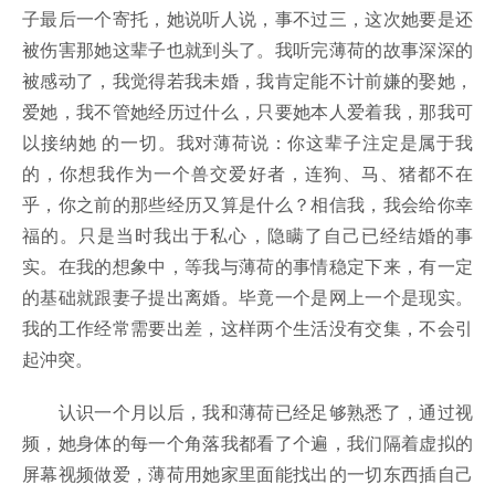
子最后一个寄托，她说听人说，事不过三，这次她要是还
被伤害那她这辈子也就到头了。我听完薄荷的故事深深的
被感动了，我觉得若我未婚，我肯定能不计前嫌的娶她，
爱她，我不管她经历过什么，只要她本人爱着我，那我可
以接纳她 的一切。我对薄荷说：你这辈子注定是属于我
的，你想我作为一个兽交爱好者，连狗、马、猪都不在
乎，你之前的那些经历又算是什么？相信我，我会给你幸
福的。只是当时我出于私心，隐瞒了自己已经结婚的事
实。在我的想象中，等我与薄荷的事情稳定下来，有一定
的基础就跟妻子提出离婚。毕竟一个是网上一个是现实。
我的工作经常需要出差，这样两个生活没有交集，不会引
起沖突。
认识一个月以后，我和薄荷已经足够熟悉了，通过视
频，她身体的每一个角落我都看了个遍，我们隔着虚拟的
屏幕视频做爱，薄荷用她家里面能找出的一切东西插自己