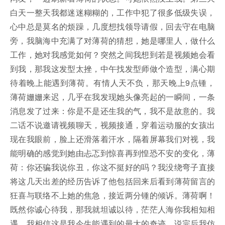
白天一整天我都迷迷糊糊的，工作中犯了很多低级失误，
心中总是莫名的烦躁，几度想找领导请假，回去守在电脑
旁，我脑海中充满了对薄荷的猜想，她是哪里人，做什么
工作，她对我感觉如何？突然之间我想到若是视频她会看
到我，那我这发型太挫，中午找发型师做个造型，满心期
待着晚上能遇到薄荷。有情人天不负，那天晚上9点锺，
薄荷姗姗来迟，几乎在我发现她头像亮起的一瞬间，一条
消息发了过来：你是不是还生我的气，我不是故意的。我
二话不说邀请视频聊天，视频接通，穿着运动服的女孩出
现在我眼前，脸上还滑落着汗水，隔着屏幕我们对视，我
能明确的感觉到她由忐忑到惊喜再到惶恐不安的变化，薄
荷：你还骗我说你丑，你这不挺好的吗？我没绕弯子直接
将这几天出差的经历告诉了他包括回来后看到薄荷留言的
狂喜与联络不上她的焦急，接近两分锺的倾诉。薄荷啊！
既然你诚心待我，那我就坦诚以待，茫茫人海你我相知相
遇，我相信这是我今生能遇到的最大的奇迹，说完后我仿