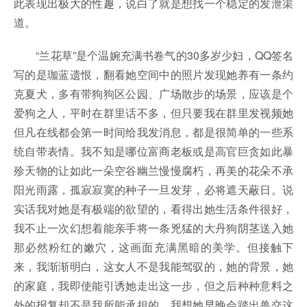
此表现出极大的性趣，说白了就是想找一个稳定的发泄渠
道。
“兰花草”是个温婉充满书卷气的30多岁少妇，QQ签名
写的是珈蓝遗恨，翻看她空间中的照片发现她养有一条约
克夏犬，多有带狗狗区公园、广场散步的场景，应该是个
爱狗之人，平时在群里话不多，但只要我在群里发视频她
但凡在线都会第一时间给我发消息，都是很简单的一些系
统自带表情。我不知是哪位富商老板或是高官巨贪如此暴
殄天物的让如此一朵空谷幽兰慢慢腐朽，再美的花朵不承
阳光雨露，孤寂寂寞的种子一旦发芽，必将遮天蔽日。说
实话我对她是有极端的欲望的，看得出她生活条件很好，
我不止一次幻想着能亲手将一条兇猛的大丹狗阴茎送入她
那必然粉红的嫩穴，这画面充满黑暗的美学。但接触下
来，我渐渐明白，这女人不是我能驾驭的，她的背景，她
的家庭，我即使能引诱她走出这一步，但之后种种意料之
外的报复却不是我所能承担的。我想她早晚会踏出兽交这