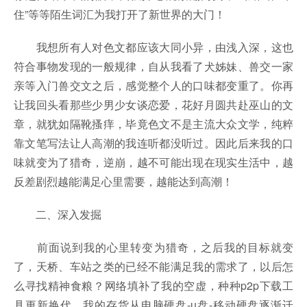
住”等等陌生词汇为我打开了新世界的大门！
我想所有人对色文都应该大同小异，由浅入深，这也
符合事物发现的一般规律，自从我看了犬姊妹、兽交一家
亲等入门兽交文之后，感觉整个人的口味都变重了。你再
让我回头看那些少男少女谈恋爱，花好月圆共赴巫山的文
章，就犹如隔靴搔痒，毕竟色文不是主流大众文学，纯粹
靠文笔写法让人高潮的我连听都没听过。因此后来我的口
味就变为了猎奇，逆崩，越不可能出现在现实生活中，越
反差剧烈越能满足心里需要，越能达到高潮！
二、深入发掘
前面说到我的心里转变为猎奇，之后我的目标就变
了，天桥、车站之类的已经不能满足我的需求了，以后怎
么寻找精神食粮？网络填补了我的空虚，种种p2p下载工
具更新换代，我的存货从电脑硬盘-u盘-移动硬盘逐渐迁