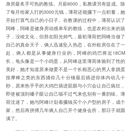
身房最炙手可热的教练。月薪8000，私教课另有提成。除
了每月给家人打的3000元钱，薄荷还能攥下一点积蓄，她
开始打算气自己的小日子。在教课的过程中，薄荷认识了
阿峰，阿峰是健身房动感单车的教练，也是农村出来的孩
子，没啥文化，但胜在阳光帅气，最初薄荷把阿峰当做了
自己的真命天子，俩人迅速坠入热恋，在外租房住在了一
起，俩人都是从事健身行业的，阿峰的鸡巴将近18CM
长，龟头像是一个小鸡蛋，从阿峰这里薄荷体验到了性的
美好，她才知道原来做爱不是一个长相恶心的男人拿跳蛋
按摩棒之类的东西捅你几十分锺最后插进你体内动几十
秒，原来热乎乎的大鸡巴插进屁眼与小穴会让自己疯狂，
即使被顶到嗓子眼让自己喘不过气来也别有一番韵味。薄
荷沈迷了，她与阿峰计划着攥钱买个小户型的房子，成个
家，然后再拼搏几年俩人自己开个健身会所，那日子就圆
满了。