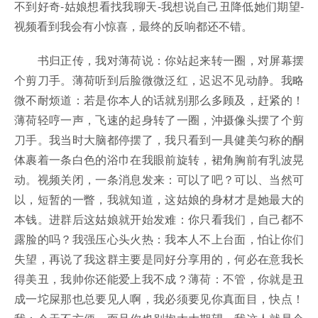
不到好奇-姑娘想看找我聊天-我想说自己丑降低她们期望-
视频看到我会有小惊喜，最终的反响都还不错。
书归正传，我对薄荷说：你站起来转一圈，对屏幕摆
个剪刀手。薄荷听到后脸微微泛红，迟迟不见动静。我略
微不耐烦道：若是你本人的话就别那么多顾及，赶紧的！
薄荷轻哼一声，飞速的起身转了一圈，沖摄像头摆了个剪
刀手。我当时大脑都停摆了，我只看到一具健美匀称的酮
体裹着一条白色的浴巾在我眼前旋转，裙角胸前有乳波晃
动。视频关闭，一条消息发来：可以了吧？可以、当然可
以，短暂的一瞥，我就知道，这姑娘的身材才是她最大的
本钱。进群后这姑娘就开始发难：你只看我们，自己都不
露脸的吗？我强压心头火热：我本人不上台面，怕让你们
失望，再说了我这群主要是同好分享用的，何必在意我长
得美丑，我帅你还能爱上我不成？薄荷：不管，你就是丑
成一坨屎那也总要见人啊，我必须要见你真面目，快点！