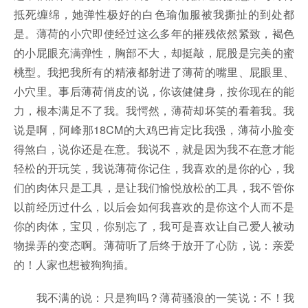
抵死缠绵，她弹性极好的白色瑜伽服被我撕扯的到处都
是。薄荷的小穴即使经过这么多年的摧残依然紧致，褐色
的小屁眼充满弹性，胸部不大，却挺敲，屁股是完美的蜜
桃型。我把我所有的精液都射进了薄荷的嘴里、屁眼里、
小穴里。事后薄荷俏皮的说，你该健健身，按你现在的能
力，根本满足不了我。我愕然，薄荷却坏笑的看着我。我
说是啊，阿峰那18CM的大鸡巴肯定比我强，薄荷小脸变
得煞白，说你还是在意。我说不，就是因为我不在意才能
轻松的开玩笑，我说薄荷你记住，我喜欢的是你的心，我
们的肉体只是工具，是让我们愉悦放松的工具，我不管你
以前经历过什么，以后会如何我喜欢的是你这个人而不是
你的肉体，宝贝，你别忘了，我可是喜欢让自己爱人被动
物操弄的变态啊。薄荷听了后终于放开了心防，说：亲爱
的！人家也想被狗狗插。
我不满的说：只是狗吗？薄荷骚浪的一笑说：不！我