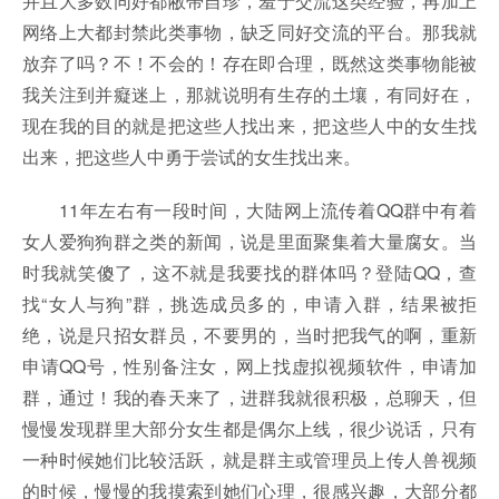
并且大多数同好都敝帚自珍，羞于交流这类经验，再加上
网络上大都封禁此类事物，缺乏同好交流的平台。那我就
放弃了吗？不！不会的！存在即合理，既然这类事物能被
我关注到并癡迷上，那就说明有生存的土壤，有同好在，
现在我的目的就是把这些人找出来，把这些人中的女生找
出来，把这些人中勇于尝试的女生找出来。
11年左右有一段时间，大陆网上流传着QQ群中有着
女人爱狗狗群之类的新闻，说是里面聚集着大量腐女。当
时我就笑傻了，这不就是我要找的群体吗？登陆QQ，查
找“女人与狗”群，挑选成员多的，申请入群，结果被拒
绝，说是只招女群员，不要男的，当时把我气的啊，重新
申请QQ号，性别备注女，网上找虚拟视频软件，申请加
群，通过！我的春天来了，进群我就很积极，总聊天，但
慢慢发现群里大部分女生都是偶尔上线，很少说话，只有
一种时候她们比较活跃，就是群主或管理员上传人兽视频
的时候，慢慢的我摸索到她们心理，很感兴趣，大部分都