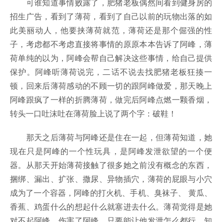
可谁知道事情败露了，肥猪老板偶然间看到健身房的
招生广告，看到了薄荷，看到了自己以前的玩物出落的如
此美丽动人，他要挟薄荷就范，薄荷还是那个倔强的性
子，考虑都不考虑直接将事情的原原本本告诉了阿峰，薄
荷单纯的以为，阿峰会帮自己解决这些事情，给自己提供
保护。阿峰听薄荷说完，二话不说去找肥猪老板狂揍一
顿，回来后薄荷感动的不顾一切的跟阿峰做爱，那天晚上
阿峰跟疯了一样的折腾薄荷，做完后阿峰点燃一颗香烟，
转头一口吐沫吐在薄荷脸上说了两个字：破鞋！
那天之后薄荷与阿峰还是住在一起，但薄荷知道，她
现在只是阿峰的一个性玩具，是阿峰发泄欲望的一个便
器。从那天开始薄荷接触了很多她之前没有概念的东西，
捆绑、漏出、扩张、撒尿、异物插穴，薄荷的屁眼与小穴
成为了一个容器，阿峰的打火机、手机、臭袜子、 黄瓜、
香蕉、鸡蛋什么的想起什么就塞进去什么。薄荷觉得是她
对不起阿峰，伤害了阿峰，只要能让他发泄怎么都行，知