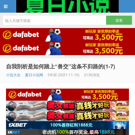
夏日小说
自我剖析是如何踏上“兽交”这条不归路的(1-7)
小说大全
夏日小说网
5年前 (2021-11-15)
2136浏览