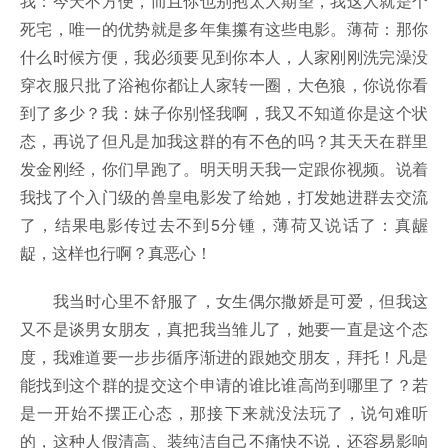
我：今天不方便，而且你也别抱太大期望，我这人就是个
死宅，唯一的优势就是多年集攥有这些电影。薄荷：那你
什么时候方便，我必须要见到你本人，人家刚刚洗完澡没
穿衣服只批了浴袍你都让人家转一圈，大色狼，你说你看
到了多少？我：妹子你别怪我啊，我又不知道你是这个状
态，再说了但凡是加我这群的有不色的吗？其天天在群里
发金刚经，你们早跑了。明天明天我一定跟你视频。说着
我找了个入门级的兽皇电影发了给她，打发她进群去交流
了，结果电影传过去不到5分锺，薄荷又说话了：真龌
龊，这样也行啊？真恶心！
我当时心里不舒服了，女生偶尔撒娇是可爱，但我这
又不是谈男女朋友，真把我当雏儿了，她要一直是这个态
度，我难道要一步步循序渐进的跟她交朋友，拜托！凡是
能找到这个群的提交这个申请的谁比谁高尚到哪里了？若
是一开始不摆正心态，那接下来就没法玩了，说句难听
的，这种人假清高、装纯洁自己不痛快不说，还容易影响