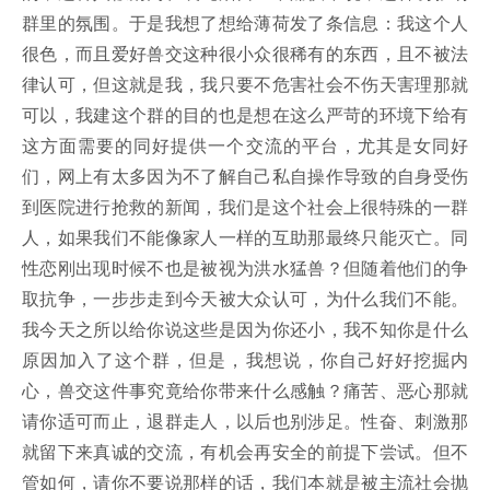
群里的氛围。于是我想了想给薄荷发了条信息：我这个人
很色，而且爱好兽交这种很小众很稀有的东西，且不被法
律认可，但这就是我，我只要不危害社会不伤天害理那就
可以，我建这个群的目的也是想在这么严苛的环境下给有
这方面需要的同好提供一个交流的平台，尤其是女同好
们，网上有太多因为不了解自己私自操作导致的自身受伤
到医院进行抢救的新闻，我们是这个社会上很特殊的一群
人，如果我们不能像家人一样的互助那最终只能灭亡。同
性恋刚出现时候不也是被视为洪水猛兽？但随着他们的争
取抗争，一步步走到今天被大众认可，为什么我们不能。
我今天之所以给你说这些是因为你还小，我不知你是什么
原因加入了这个群，但是，我想说，你自己好好挖掘内
心，兽交这件事究竟给你带来什么感触？痛苦、恶心那就
请你适可而止，退群走人，以后也别涉足。性奋、刺激那
就留下来真诚的交流，有机会再安全的前提下尝试。但不
管如何，请你不要说那样的话，我们本就是被主流社会抛