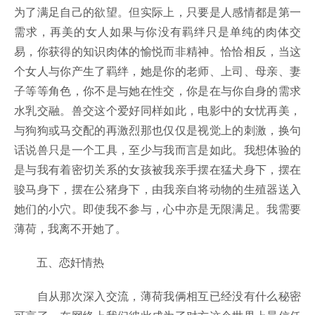
为了满足自己的欲望。但实际上，只要是人感情都是第一
需求，再美的女人如果与你没有羁绊只是单纯的肉体交
易，你获得的知识肉体的愉悦而非精神。恰恰相反，当这
个女人与你产生了羁绊，她是你的老师、上司、母亲、妻
子等等角色，你不是与她在性交，你是在与你自身的需求
水乳交融。兽交这个爱好同样如此，电影中的女忧再美，
与狗狗或马交配的再激烈那也仅仅是视觉上的刺激，换句
话说兽只是一个工具，至少与我而言是如此。我想体验的
是与我有着密切关系的女孩被我亲手摆在猛犬身下，摆在
骏马身下，摆在公猪身下，由我亲自将动物的生殖器送入
她们的小穴。即使我不参与，心中亦是无限满足。我需要
薄荷，我离不开她了。
五、恋奸情热
自从那次深入交流，薄荷我俩相互已经没有什么秘密