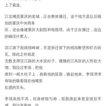
上了索道。
江北嘴是重庆的老城，正在整体搬迁。这个地方是以后规
划的重庆中央商务
区，还会修建重庆大剧院和电视塔。由于正在搬迁，这边
的确没什麽人。
滨江路下面路很崎岖，尽是拆迁留下的残垣断壁和烂石砖
瓦。除此之外就是
无数支撑滨江路的大水泥柱子。微微的江风吹的人性欲大
增。我拉过李强，把他
推到一根大柱子上，抱着他的屁股，吻起他来。李强津津
有味的吸着我在他嘴里
乱搅的舌头。
李强虽然不高，但身材很匀称，屁股摸起来更是很后手
感。我边亲着他，边