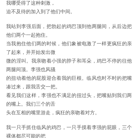
我哪受得了这种刺激，
迫不及待的加入到了他们中间。
我站到李强后面，把勃起的鸡巴顶到他两腿间，从后边把
他们两个一起抱住。
当我抱住他们两的时候，他们象被电激了一样更疯狂的亲
了起来，并开始发出微
微的淫叫。我亲吻着小强的脖子和耳朵，鸡巴不停的往他
两腿间顶。李强也风骚
的扭动着他的屁股迎合着我的巨根。临风也时不时的把嘴
凑过来，跟我舌交一把。
看见我们这样，李强也不满足的扭过头，把嘴贴到我们两
的嘴上。我们三个的舌
头在互相的嘴里游走，疯狂的亲吻着对方。
我一只手抓住临风的鸡巴，一只手摸着李强的屁眼，三个
裸体都尽可能的把