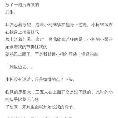
放了一炮后再做的
屁眼。
我强忍着欲望，抱着小柯继续在他身上游走。小柯继续靠
在我身上揣着粗气，
脸上泛着红晕。这时，另我欣喜若狂的是，小柯的小臀开
始跟着我的节奏往我的
硬鸡巴上蹭了。于是我贴近小柯的耳朵，轻轻的说
「到里边去。」
小柯没有说话，只是微微的点了下头。
临风的床很大，三五人在上面群交是没问题的。此时的小
柯似乎比我还心急
了起来，来到里面就开始脱我的裤子。