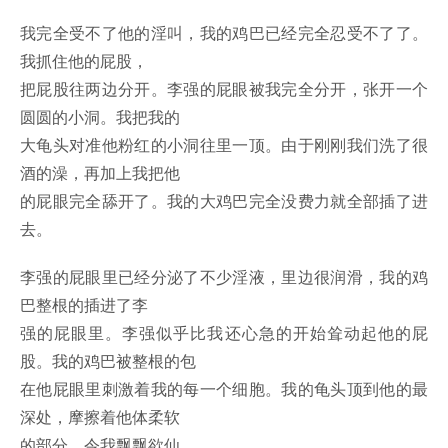
我完全受不了他的淫叫，我的鸡巴已经完全忍受不了了。
我抓住他的屁股，
把屁股往两边分开。李强的屁眼被我完全分开，张开一个
圆圆的小洞。我把我的
大龟头对准他粉红的小洞往里一顶。由于刚刚我们洗了很
酒的澡，再加上我把他
的屁眼完全舔开了。我的大鸡巴完全没费力就全部插了进
去。
李强的屁眼里已经分泌了不少淫液，里边很润滑，我的鸡
巴整根的插进了李
强的屁眼里。李强似乎比我还心急的开始耸动起他的屁
股。我的鸡巴被整根的包
在他屁眼里刺激着我的每一个细胞。我的龟头顶到他的最
深处，摩擦着他体柔软
的部分，令我飘飘欲仙。