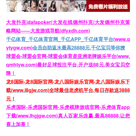
大发扑克|dafapoker|大发在线德州扑克|大发德州扑克策
略网站——大发游戏导航(dfyxdh.com)
千亿体育_千亿体育官网_千亿APP_千亿体育平台
(www.q
ytygw.com)
会员自助返水最高28888元,千亿宝贝等你撩
球盟会-球盟会官网-球盟会体育是亚洲老牌娱乐平台(www.
qmhtyw.com)最好足球投注平台,开户送88元,美女宝贝空
降！
龙8国际-龙8国际官网-龙八国际娱乐官网-龙八国际娱乐下
载(www.l8gjw.com)全球最佳老虎机平台,每日存款送3888
元！
乐虎国际-乐虎国际官网-乐虎棋牌游戏官网-乐虎体育app
下载(www.lhgjgw.com)真人百家乐连赢,最高88888,让您
喜上加喜！