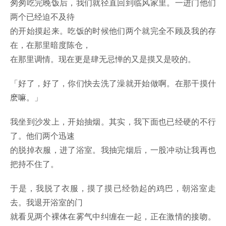
匆匆吃完晚饭后，我们就径直回到临风家里。一进门他们
两个已经迫不及待
的开始摸起来。吃饭的时候他们两个就完全不顾及我的存
在，在那里暗度陈仓，
在那里调情。现在更是肆无忌惮的又是摸又是咬的。
「好了，好了，你们快去洗了澡就开始做啊。在那干摸什
麽嘛。」
我坐到沙发上，开始抽烟。其实，我下面也已经硬的不行
了。他们两个迅速
的脱掉衣服，进了浴室。我抽完烟后，一股冲动让我再也
把持不住了。
于是，我脱了衣服，摸了摸已经勃起的鸡巴，朝浴室走
去。我退开浴室的门
就看见两个裸体在雾气中纠缠在一起，正在激情的接吻。