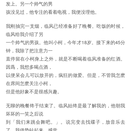
发上。另一个帅气的男
孩没见过，他专注的看着电视，我便没理他。
我刚抽完一支烟，临风已经准备好了晚餐。吃饭的时候，
临风给我介绍了另
一个帅气的男孩。他叫小柯，今年才18岁。接下来的45分
钟，我除了把注意力一
直停留在小柯身上之外，就是不断喝着临风准备的红酒。
因爲，我想多喝点酒，
以便呆会儿可以放开的，疯狂的做爱。但是，不管我怎麽
在席间怎麽关注小柯，
但是他好象不是很感兴趣。
无聊的晚餐终于结束了。临风始终是最了解我的，他朝我
坏坏的一笑之后说
到「我们来跳会舞吧。」。说完变去找碟子，放音乐去
了。我借势站起来，感觉