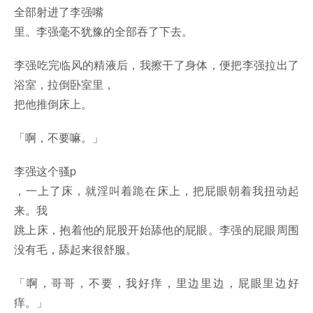
全部射进了李强嘴
里。李强毫不犹豫的全部吞了下去。
李强吃完临风的精液后，我擦干了身体，便把李强拉出了
浴室，拉倒卧室里，
把他推倒床上。
「啊，不要嘛。」
李强这个骚p
，一上了床，就淫叫着跪在床上，把屁眼朝着我扭动起
来。我
跳上床，抱着他的屁股开始舔他的屁眼。李强的屁眼周围
没有毛，舔起来很舒服。
「啊，哥哥，不要，我好痒，里边里边，屁眼里边好
痒。」