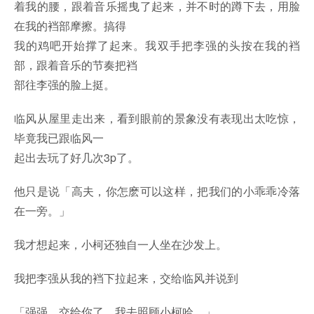
着我的腰，跟着音乐摇曳了起来，并不时的蹲下去，用脸
在我的裆部摩擦。搞得
我的鸡吧开始撑了起来。我双手把李强的头按在我的裆
部，跟着音乐的节奏把裆
部往李强的脸上挺。
临风从屋里走出来，看到眼前的景象没有表现出太吃惊，
毕竟我已跟临风一
起出去玩了好几次3p了。
他只是说「高夫，你怎麽可以这样，把我们的小乖乖冷落
在一旁。」
我才想起来，小柯还独自一人坐在沙发上。
我把李强从我的裆下拉起来，交给临风并说到
「强强，交给你了，我去照顾小柯哈。」