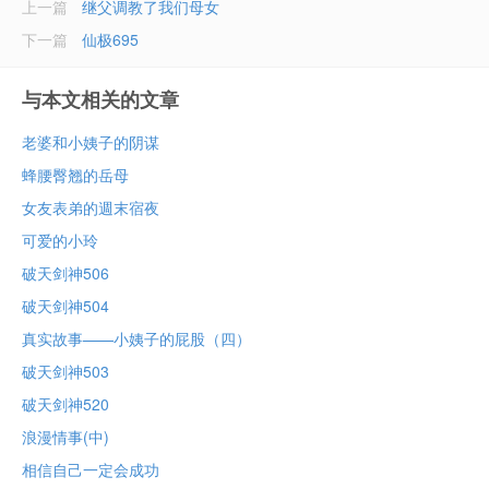
上一篇
继父调教了我们母女
下一篇
仙极695
与本文相关的文章
老婆和小姨子的阴谋
蜂腰臀翘的岳母
女友表弟的週末宿夜
可爱的小玲
破天剑神506
破天剑神504
真实故事——小姨子的屁股（四）
破天剑神503
破天剑神520
浪漫情事(中)
相信自己一定会成功