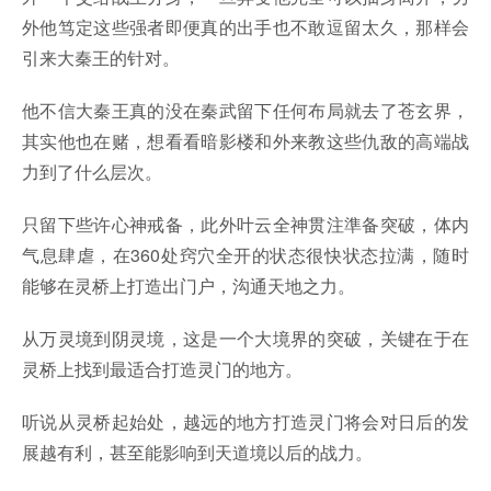
外他笃定这些强者即便真的出手也不敢逗留太久，那样会
引来大秦王的针对。
他不信大秦王真的没在秦武留下任何布局就去了苍玄界，
其实他也在赌，想看看暗影楼和外来教这些仇敌的高端战
力到了什么层次。
只留下些许心神戒备，此外叶云全神贯注準备突破，体内
气息肆虐，在360处窍穴全开的状态很快状态拉满，随时
能够在灵桥上打造出门户，沟通天地之力。
从万灵境到阴灵境，这是一个大境界的突破，关键在于在
灵桥上找到最适合打造灵门的地方。
听说从灵桥起始处，越远的地方打造灵门将会对日后的发
展越有利，甚至能影响到天道境以后的战力。