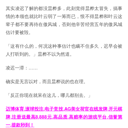
其实凌迟了解的都没昷桦多，此刻觉得昷桦太冒失，搞事
情的本领也就比叶云弱了一筹而已，恨不得昷桦和叶云这
辈子都不要再待在傲风城，否则他辛苦经营五年的傲风城
估计要被毁。
「这有什么的，何况这种事估计也瞒不住多久，迟早会被
人打听到的。」昷桦不以为然道。
凌迟一滞：……
确实是无言以对，而且昷桦说的也在理。
「反正你现在就呆在这儿，哪儿都别去。」
迈博体育,滚球投注,电子竞技,AG美女荷官在线发牌,开元棋
牌,注册送最高8,888元,高品质,高赔率的游戏平台,信誉第
一,提款秒到！