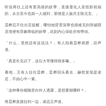
听说再往上还有更高级的妖孽，直接显化人皇投影祝福
的，从古至今也就一人做到，那便是人族共主陈北玄。」
昷桦忍不住出言提醒，哪怕他背景深厚也很难见到突破阴
灵境便有异象降临的妖孽，此刻内心深处亦有悸动。
「什么，竟然还有这说法？」有人拍着昷桦肩膀，叹声
道。
「真是长见识了，这位大哥懂得很多嘛。」
蓦地，又有人拉住昷桦，昷桦回头看去，赫然发现是凌
迟，不由心中一紧。
「这种事你都随意向外人透露，是想要闹哪样？」
将昷桦直接拉到一边，凌迟正声道。