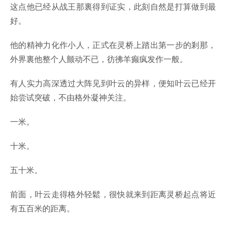
这点他已经从战王那裏得到证实，此刻自然是打算做到最
好。
他的精神力化作小人，正式在灵桥上踏出第一步的剎那，
外界裏他整个人颤动不已，彷彿羊癫疯发作一般。
有人实力高深透过大阵见到叶云的异样，便知叶云已经开
始尝试突破，不由格外凝神关注。
一米。
十米。
五十米。
前面，叶云走得格外轻鬆，很快就来到距离灵桥起点将近
有五百米的距离。