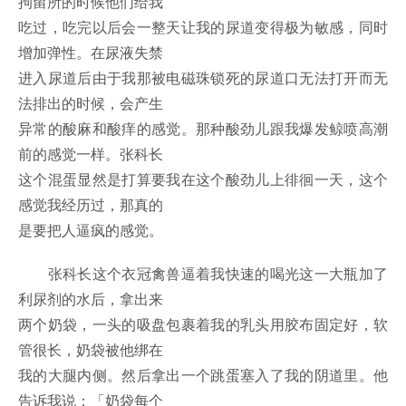
拘留所的时候他们给我
吃过，吃完以后会一整天让我的尿道变得极为敏感，同时
增加弹性。在尿液失禁
进入尿道后由于我那被电磁珠锁死的尿道口无法打开而无
法排出的时候，会产生
异常的酸麻和酸痒的感觉。那种酸劲儿跟我爆发鲸喷高潮
前的感觉一样。张科长
这个混蛋显然是打算要我在这个酸劲儿上徘徊一天，这个
感觉我经历过，那真的
是要把人逼疯的感觉。
张科长这个衣冠禽兽逼着我快速的喝光这一大瓶加了
利尿剂的水后，拿出来
两个奶袋，一头的吸盘包裹着我的乳头用胶布固定好，软
管很长，奶袋被他绑在
我的大腿内侧。然后拿出一个跳蛋塞入了我的阴道里。他
告诉我说：「奶袋每个