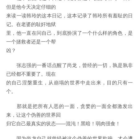
但是他今天决定仔细的
来读一读韩玲的这本日记，这本记录了韩玲所有羞耻的日
记。在老婆的耻奸地狱
里，他一直在问自己，到底扮演了一个什么样的角色，是
一个拯救者还是一个帮
凶？
张志强的一番话点醒了尚龙，曾经的一切，孰是孰非
已经都不重要了。现在
的自己涅槃重生，从崩塌的世界中走出来，目的只有一
个。
那就是把所有人恶的一面，贪婪的一面全都激发出
来，让这个伪善的世界回
归它自己最真实的状态——混沌！黑暗！弱肉强食！
因为尚龙自己就曾经被这个伪善的世界欺骗，才会遭