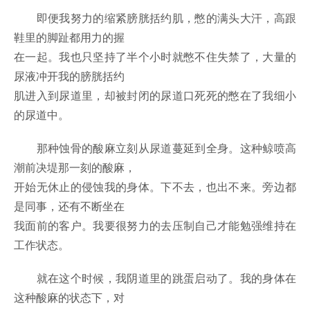
即便我努力的缩紧膀胱括约肌，憋的满头大汗，高跟
鞋里的脚趾都用力的握
在一起。我也只坚持了半个小时就憋不住失禁了，大量的
尿液冲开我的膀胱括约
肌进入到尿道里，却被封闭的尿道口死死的憋在了我细小
的尿道中。
那种蚀骨的酸麻立刻从尿道蔓延到全身。这种鲸喷高
潮前决堤那一刻的酸麻，
开始无休止的侵蚀我的身体。下不去，也出不来。旁边都
是同事，还有不断坐在
我面前的客户。我要很努力的去压制自己才能勉强维持在
工作状态。
就在这个时候，我阴道里的跳蛋启动了。我的身体在
这种酸麻的状态下，对