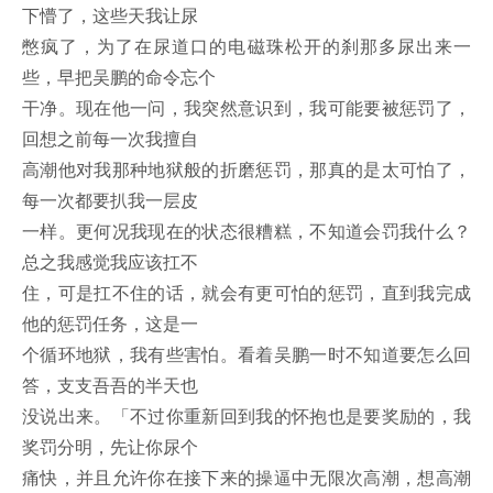
下懵了，这些天我让尿
憋疯了，为了在尿道口的电磁珠松开的刹那多尿出来一
些，早把吴鹏的命令忘个
干净。现在他一问，我突然意识到，我可能要被惩罚了，
回想之前每一次我擅自
高潮他对我那种地狱般的折磨惩罚，那真的是太可怕了，
每一次都要扒我一层皮
一样。更何况我现在的状态很糟糕，不知道会罚我什么？
总之我感觉我应该扛不
住，可是扛不住的话，就会有更可怕的惩罚，直到我完成
他的惩罚任务，这是一
个循环地狱，我有些害怕。看着吴鹏一时不知道要怎么回
答，支支吾吾的半天也
没说出来。「不过你重新回到我的怀抱也是要奖励的，我
奖罚分明，先让你尿个
痛快，并且允许你在接下来的操逼中无限次高潮，想高潮