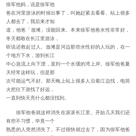
徐军他妈，说是徐军他
爸在河里游泳的时候出事了，叫她赶紧去看看。站上很多
人都去了，我后来才知
道，他爸「放滩」没能回来。本来徐军他爸水性非常好，
冬天都敢在长江里游泳，
听说还救起过人。放滩是河边那些水性好的人玩的，在一
个地方下水，游到长江
中心急流上向下漂，直到一个水缓的湾上岸。徐军他爸夏
天经常这样玩，但是那
次可能运气不好。那天晚上站上很多人沿着江边找，电筒
火把往下游找了好远，
一直到快天亮什么都没找到。
徐军他爸就这样消失在滚滚长江里。开始几天我们还
有些不习惯，毕竟一个
熟悉的人突然消失了。不过很快就过去了，因为徐军他爸