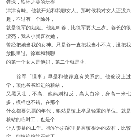
弹珠，铁环之类的玩得
津津有味。他就开始和我聊女人。那时候我对女人还没兴
趣，不过有一个除外，
就是徐军的姐姐。他姐叫蓉，比徐军要大三岁。蓉长的很
漂亮，我从小就喜欢她，
曾经把她当我的女神。只是蓉一直把我当小不点，没把我
放眼里过。徐军和我聊
的第一个女人是他妈，第二个就是蓉。
徐军「懂事」早是和他家庭有关系的。他爸没上过
学，顶他爷爷班进的粮站，
又黑又壮，不高。他妈则相反，高大白净，身高一米七
多，模样也不错。在那个
什么都要凭票的年代，粮站是镇上举足轻重的单位。就是
粮站的临时工，也是个
让人羡慕的工作。徐军他妈家里是离镇很远的农村，比较
穷，能嫁给粮站正式工