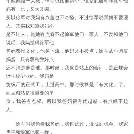
军他妈矮一大截，体型也比他妈小，但是屁股却和徐军他
妈有一比，又大又圆。
所以徐军对我妈有兴趣也不奇怪。不过徐军说我妈不爱理
人。其实我知道我妈不
是不理人，是她有点看不起徐军他们一家人，不爱和他们
说话。我妈觉得徐军他
爸妈都没文化，他爸下流，他妈又不检点，徐军从小调皮
捣蛋，只有蓉稍微好点
还不清楚爹是谁。那时候，我爸是站上的会计，是正规会
计学校毕业的。我妈是
纺织厂的正式工，上过高中。那时候算是「有文化」了。
而且粮站是很重要的单
位，我爸有点权。所以我爸妈很有优越感，有点瞧不起
人。
徐军叫我偷看我爸妈，我也试过，没找到机会。我家
房子和徐军他家一样，