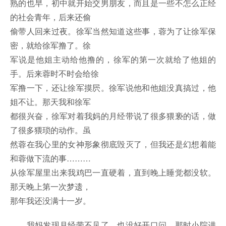
熟的也早，初中就开始交男朋友，而且是一些不怎么正经
的社会青年，后来还偷
偷带人回来过夜。徐军当然知道这些事，蓉为了让徐军保
密，就给徐军撸了。徐
军说是他姐主动给他撸的，徐军的第一次就给了他姐的
手。后来蓉时不时会给徐
军撸一下，还让徐军摸屄。徐军说他和他姐没真搞过，他
姐不让。那天我和徐军
都很兴奋，徐军对着我妈的月经带说了很多猥亵的话，做
了很多猥琐的动作。虽
然蓉在我心里的女神形象彻底毁灭了，但我还是幻想着能
和蓉做下流的事………
从徐军屋里出来我鸡巴一直硬着，直到晚上睡觉都没软。
那天晚上第一次梦遗，
那年我还没满十一岁。
我妈发现月经带不见了，也没好开口问，那时小院进