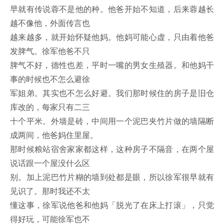
早就有传说蓉不是他的种。他爸开始不知道，后来蓉越长
越不像他，外面传言也
越来越多，就开始怀疑他妈。他妈可能心虚，只由着他爸
发脾气。徐军他爸不只
脾气不好，德性也差，平时一嘴的男女生殖器。和他妈干
事的时候也不怎么避徐
军姐弟。其实也不怎么好避。我们那时候住的房子是旧仓
库改的，每家只有二三
十个平米。外墙是砖，中间用一个泥巴夹竹片做的墙隔断
成两间，他爸妈住里屋。
那时候粮站宿舍家家都这样，这种房子不隔音，在两个屋
说话跟一个屋没什么区
别。加上泥巴竹片糊的墙到处都是眼，所以徐军很早就有
见识了。那时我还不太
懂这事，徐军说他爸和他妈「脱光了在床上打滚」，只觉
得好玩，可能徐军也不