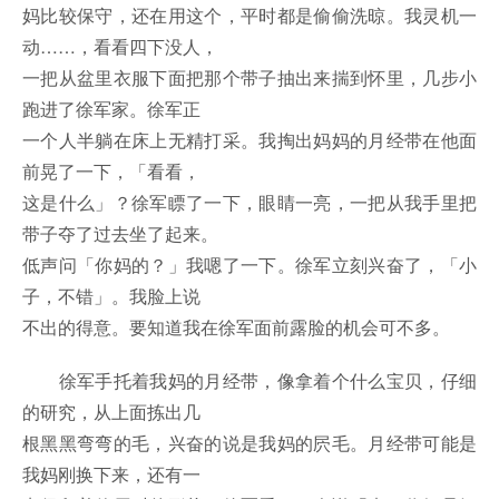
妈比较保守，还在用这个，平时都是偷偷洗晾。我灵机一
动……，看看四下没人，
一把从盆里衣服下面把那个带子抽出来揣到怀里，几步小
跑进了徐军家。徐军正
一个人半躺在床上无精打采。我掏出妈妈的月经带在他面
前晃了一下，「看看，
这是什么」？徐军瞟了一下，眼睛一亮，一把从我手里把
带子夺了过去坐了起来。
低声问「你妈的？」我嗯了一下。徐军立刻兴奋了，「小
子，不错」。我脸上说
不出的得意。要知道我在徐军面前露脸的机会可不多。
徐军手托着我妈的月经带，像拿着个什么宝贝，仔细
的研究，从上面拣出几
根黑黑弯弯的毛，兴奋的说是我妈的屄毛。月经带可能是
我妈刚换下来，还有一