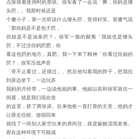
点保留着使用时的形状。徐军看了一会说「爽，你妈是馒
头屄」。我那时候还是
个傻小子，第一次听说什么馒头屄，觉得好笑。冒傻气说
「那你妈是不是包子屄，
你姐是不是油条屄？」徐军一脸的鄙夷「我姐也是馒头
屄，不过没你妈屄肥，你
看这包屄的地方，真肥」我一下来了精神「你看过你姐的
屄？」徐军压低声音
「哥不止看过，还摸过」。然后他勾着我的脖子，把我拉
到床边坐下，一边玩弄
我妈的月经带，一边说他姐的事。他姐以前和徐军就住一
间屋，就是我们现在坐
的这里，挤了两张床。后来他爸一直打蓉的主意，他妈才
让蓉去住校。放假回来
就找了一间别人家空出来的房间住，就是躲她流氓老爸。
蓉在这种环境下可能成