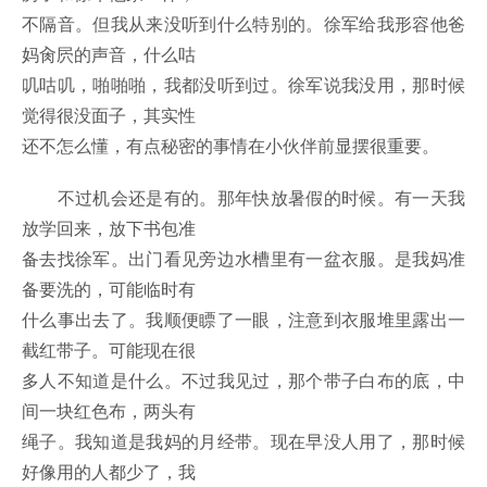
不隔音。但我从来没听到什么特别的。徐军给我形容他爸
妈肏屄的声音，什么咕
叽咕叽，啪啪啪，我都没听到过。徐军说我没用，那时候
觉得很没面子，其实性
还不怎么懂，有点秘密的事情在小伙伴前显摆很重要。
不过机会还是有的。那年快放暑假的时候。有一天我
放学回来，放下书包准
备去找徐军。出门看见旁边水槽里有一盆衣服。是我妈准
备要洗的，可能临时有
什么事出去了。我顺便瞟了一眼，注意到衣服堆里露出一
截红带子。可能现在很
多人不知道是什么。不过我见过，那个带子白布的底，中
间一块红色布，两头有
绳子。我知道是我妈的月经带。现在早没人用了，那时候
好像用的人都少了，我