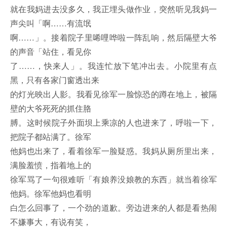
就在我妈进去没多久，我正埋头做作业，突然听见我妈一
声尖叫「啊……有流氓
啊……」。接着院子里唏哩哗啦一阵乱响，然后隔壁大爷
的声音「站住，看见你
了……，快来人」。我连忙放下笔冲出去。小院里有点
黑，只有各家门窗透出来
的灯光映出人影。我看见徐军一脸惊恐的蹲在地上，被隔
壁的大爷死死的抓住胳
膊。这时候院子外面坝上乘凉的人也进来了，呼啦一下，
把院子都站满了。徐军
他妈也出来了，看着徐军一脸疑惑。我妈从厕所里出来，
满脸羞愤，指着地上的
徐军骂了一句很难听「有娘养没娘教的东西」就当着徐军
他妈。徐军他妈也看明
白怎么回事了，一个劲的道歉。旁边进来的人都是看热闹
不嫌事大，有说有笑，