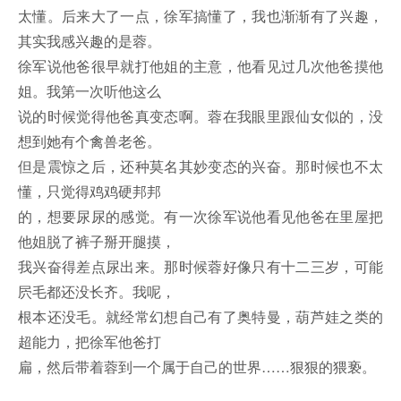
太懂。后来大了一点，徐军搞懂了，我也渐渐有了兴趣，
其实我感兴趣的是蓉。
徐军说他爸很早就打他姐的主意，他看见过几次他爸摸他
姐。我第一次听他这么
说的时候觉得他爸真变态啊。蓉在我眼里跟仙女似的，没
想到她有个禽兽老爸。
但是震惊之后，还种莫名其妙变态的兴奋。那时候也不太
懂，只觉得鸡鸡硬邦邦
的，想要尿尿的感觉。有一次徐军说他看见他爸在里屋把
他姐脱了裤子掰开腿摸，
我兴奋得差点尿出来。那时候蓉好像只有十二三岁，可能
屄毛都还没长齐。我呢，
根本还没毛。就经常幻想自己有了奥特曼，葫芦娃之类的
超能力，把徐军他爸打
扁，然后带着蓉到一个属于自己的世界……狠狠的猥亵。