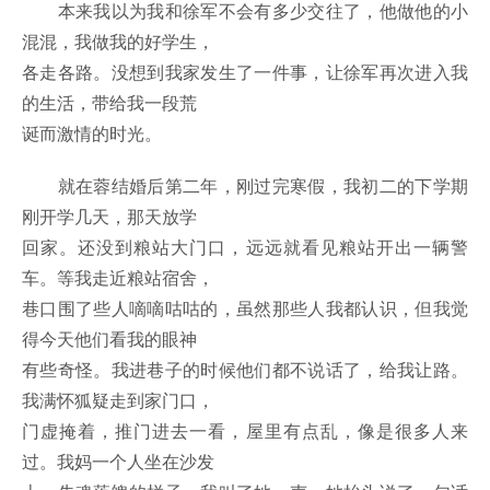
本来我以为我和徐军不会有多少交往了，他做他的小
混混，我做我的好学生，
各走各路。没想到我家发生了一件事，让徐军再次进入我
的生活，带给我一段荒
诞而激情的时光。
就在蓉结婚后第二年，刚过完寒假，我初二的下学期
刚开学几天，那天放学
回家。还没到粮站大门口，远远就看见粮站开出一辆警
车。等我走近粮站宿舍，
巷口围了些人嘀嘀咕咕的，虽然那些人我都认识，但我觉
得今天他们看我的眼神
有些奇怪。我进巷子的时候他们都不说话了，给我让路。
我满怀狐疑走到家门口，
门虚掩着，推门进去一看，屋里有点乱，像是很多人来
过。我妈一个人坐在沙发