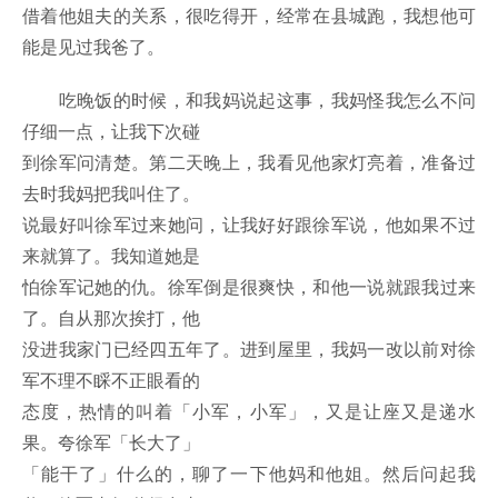
借着他姐夫的关系，很吃得开，经常在县城跑，我想他可
能是见过我爸了。
吃晚饭的时候，和我妈说起这事，我妈怪我怎么不问
仔细一点，让我下次碰
到徐军问清楚。第二天晚上，我看见他家灯亮着，准备过
去时我妈把我叫住了。
说最好叫徐军过来她问，让我好好跟徐军说，他如果不过
来就算了。我知道她是
怕徐军记她的仇。徐军倒是很爽快，和他一说就跟我过来
了。自从那次挨打，他
没进我家门已经四五年了。进到屋里，我妈一改以前对徐
军不理不睬不正眼看的
态度，热情的叫着「小军，小军」，又是让座又是递水
果。夸徐军「长大了」
「能干了」什么的，聊了一下他妈和他姐。然后问起我