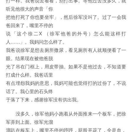
打一样。我爸说去看看，别打出事。等他过去没多久，就
听见他很大的声音「你
把他打死了你也要坐牢」，然后徐军没叫了。过了一会我
爸回来了，嘴里不停的
说「这个徐二X （徐军他爸的外号）怎么能这样打
人……」。我妈问怎么样了。
我爸说徐军是想去厕所撒尿，看见厕所有人就顺便看了一
眼。结果现在被他爸脱
光了吊在门框上，用皮带抽。如果不是他过去，不知道要
打成什么样。我爸话里
有点埋怨我妈的意思，我妈可能也觉得打的过份了，不说
话了。我心里的石头终
于落了下来，感谢徐军没有供出我。
没多久，徐军他妈小跑着从外面推来一个板车，把徐
军弄到上面。徐军光溜
溜趴在板车上，嘴里不停的哼哼，屁股开花了，全是血，