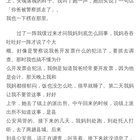
上，失魂落魄的样子。我叫了她一声，她抬头说了一句话
「你爸被警察抓走了」。
我也一下楞在那里。
过了一阵我缓过来才问我妈到底怎么回事，我妈吞吞
吐吐好一阵才说了个大
概。好像是警察说我爸开发票什么的犯法了，要抓去调
查。那时我也搞不懂为什
么开发票会犯法，我倒是知道我爸经常要开发票，因为他
是会计。那天晚上我和
我妈都很郁闷，饭也没怎么吃，很早就睡了。第二天我妈
让我不要管这事，好好
上学，她去了镇上的派出所。中午回来的时候，说镇上派
出所不知道这事，是县
公安局管的。接下来的几天，我妈到处跑，到处托人打
听，去了两趟县城。后来
到县公安局，说正在调查，叫等着。接下来就没消息了，