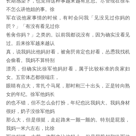
长期感染下，也觉得这种事越来越有意思。尽管现在徐军
不怎么讲他姐的事。徐
军在说他家事情的时候，有时会问我「见没见过你妈的
屄？」「有没有看见过你
爸肏你妈？」之类的。以前我都说没有，因为确实没看见
过。后来徐军越来越认
真，说我妈比他妈好看，被肏屄肯定也好看，怂恿我找机
会偷看。我妈不算特别
漂亮，但确实比徐军他妈好看，属于比较标准的良家妇
女。五官体态都很端庄，
眼睛有点大，常扎个马尾，那时刚三十出头，正是转向熟
女的年纪。徐军他妈长
的也不错，但不怎么会打扮，年纪也比我妈大。我妈身材
很好，奶子没徐军他妈
那么大，但是很挺，走起路来一颤一颤的。特别是屁股，
我妈一米六左右，比徐