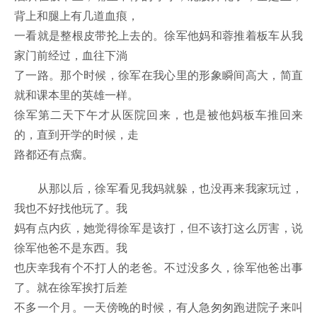
背上和腿上有几道血痕，
一看就是整根皮带抡上去的。徐军他妈和蓉推着板车从我
家门前经过，血往下淌
了一路。那个时候，徐军在我心里的形象瞬间高大，简直
就和课本里的英雄一样。
徐军第二天下午才从医院回来，也是被他妈板车推回来
的，直到开学的时候，走
路都还有点瘸。
从那以后，徐军看见我妈就躲，也没再来我家玩过，
我也不好找他玩了。我
妈有点内疚，她觉得徐军是该打，但不该打这么厉害，说
徐军他爸不是东西。我
也庆幸我有个不打人的老爸。不过没多久，徐军他爸出事
了。就在徐军挨打后差
不多一个月。一天傍晚的时候，有人急匆匆跑进院子来叫