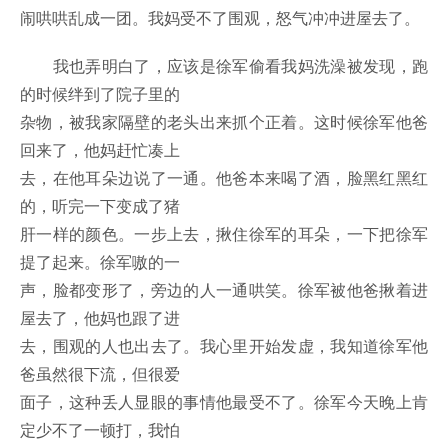
闹哄哄乱成一团。我妈受不了围观，怒气冲冲进屋去了。
我也弄明白了，应该是徐军偷看我妈洗澡被发现，跑
的时候绊到了院子里的
杂物，被我家隔壁的老头出来抓个正着。这时候徐军他爸
回来了，他妈赶忙凑上
去，在他耳朵边说了一通。他爸本来喝了酒，脸黑红黑红
的，听完一下变成了猪
肝一样的颜色。一步上去，揪住徐军的耳朵，一下把徐军
提了起来。徐军嗷的一
声，脸都变形了，旁边的人一通哄笑。徐军被他爸揪着进
屋去了，他妈也跟了进
去，围观的人也出去了。我心里开始发虚，我知道徐军他
爸虽然很下流，但很爱
面子，这种丢人显眼的事情他最受不了。徐军今天晚上肯
定少不了一顿打，我怕