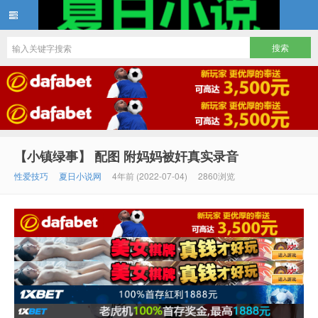
夏日小说
【小镇绿事】 配图 附妈妈被奸真实录音
性爱技巧
夏日小说网
4年前 (2022-07-04)
2860浏览