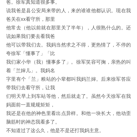
爸。徐军真知道很多事。
说我爸是县公安局来带的人，来的谁谁他都认识。现在我
爸关在xx看守所，那里
他常去（他以前就在那里关了半年），人很熟什么的。还
说如果我们要去看我爸
他可以带我们去。我妈当然求之不得，更热情了，不停的
夸徐军「懂事了」「比
我们家小华（我）懂事多了」。徐军笑容可掬，亲热的叫
着「兰婶儿」。我妈名
字里有个「兰」粮站的小辈都叫我妈兰婶。后来徐军答应
带我们去看守所，让我
们明天早上到车站等他，然后就走了。虽然今天徐军在我
妈面前一直规规矩矩，
我还是在他的神色里看出点异样。和他一块长大，他动歪
脑筋时的神态我看多了。
不知道过了这么久，他是不是还打我妈主意。