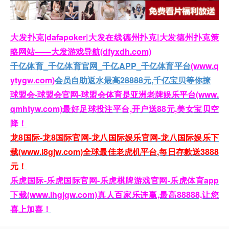
大发扑克|dafapoker|大发在线德州扑克|大发德州扑克策
略网站——大发游戏导航(dfyxdh.com)
千亿体育_千亿体育官网_千亿APP_千亿体育平台
(www.q
ytygw.com)
会员自助返水最高28888元,千亿宝贝等你撩
球盟会-球盟会官网-球盟会体育是亚洲老牌娱乐平台(www.
qmhtyw.com)最好足球投注平台,开户送88元,美女宝贝空
降！
龙8国际-龙8国际官网-龙八国际娱乐官网-龙八国际娱乐下
载(www.l8gjw.com)全球最佳老虎机平台,每日存款送3888
元！
乐虎国际-乐虎国际官网-乐虎棋牌游戏官网-乐虎体育app
下载(www.lhgjgw.com)真人百家乐连赢,最高88888,让您
喜上加喜！