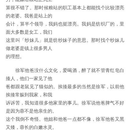
算很不错了。那时候粮站的职工基本上都能找个比较漂亮
的老婆。我爸是站上的
会计，算半个领导，我妈也挺漂亮。我妈是纺织厂的，里
面大多数是女工，我们
这里叫「纱妹儿」就是纺纱妹子的意思。那时找个纱妹儿
做老婆是镇上很多男人
的理想。
徐军他爸没什么文化，爱喝酒，醉了就不管青红皂白
揍人，他们一家见了他
爸都跟老鼠见了猫似的。挨揍最多的当然是徐军，以前他
挨揍常躲到我家，和我
诉诉苦，我知道很多他家里的事儿。徐军说他爸脾气不好
是因为蓉不是他亲生的。
这个我倒不奇怪。他姐和他爸一点都不像，徐军他爸又黑
又矮，蓉长的白嫩水灵。